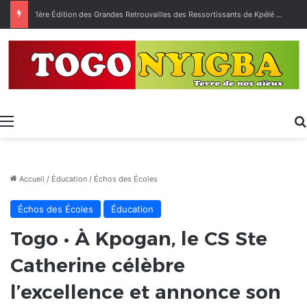
1ère Édition des Grandes Retrouvailles des Ressortissants de Kpélé Govié Apégamé / Sokpé
Menu
Accueil
/
Éducation
/
Échos des Écoles
Échos des Écoles
Éducation
Togo • À Kpogan, le CS Ste
Catherine célèbre
l’excellence et annonce son