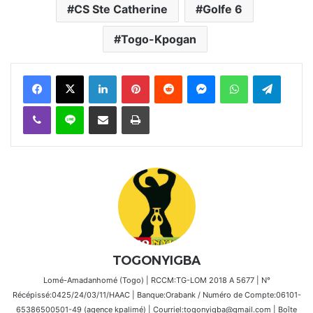
CS Ste Catherine
Golfe 6
Togo-Kpogan
Facebook
X
Linkedin
Pinterest
Reddit
Messenger
WhatsApp
Telegra
Viber
Ligne
Partager par email
Imprimer
TOGONYIGBA
Lomé-Amadanhomé (Togo) | RCCM:TG-LOM 2018 A 5677 | N°
Récépissé:0425/24/03/11/HAAC | Banque:Orabank / Numéro de Compte:06101-
65386500501-49 (agence kpalimé) | Courriel:togonyigba@gmail.com | Boîte