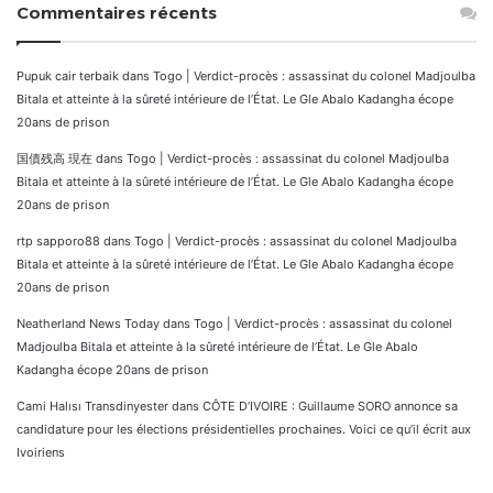
Commentaires récents
Pupuk cair terbaik
dans
Togo | Verdict-procès : assassinat du colonel Madjoulba
Bitala et atteinte à la sûreté intérieure de l’État. Le Gle Abalo Kadangha écope
20ans de prison
国債残高 現在
dans
Togo | Verdict-procès : assassinat du colonel Madjoulba
Bitala et atteinte à la sûreté intérieure de l’État. Le Gle Abalo Kadangha écope
20ans de prison
rtp sapporo88
dans
Togo | Verdict-procès : assassinat du colonel Madjoulba
Bitala et atteinte à la sûreté intérieure de l’État. Le Gle Abalo Kadangha écope
20ans de prison
Neatherland News Today
dans
Togo | Verdict-procès : assassinat du colonel
Madjoulba Bitala et atteinte à la sûreté intérieure de l’État. Le Gle Abalo
Kadangha écope 20ans de prison
Cami Halısı Transdinyester
dans
CÔTE D’IVOIRE : Guillaume SORO annonce sa
candidature pour les élections présidentielles prochaines. Voici ce qu’il écrit aux
Ivoiriens