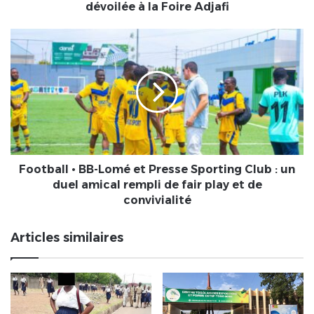
la
dévoilée à la Foire Adjafi
Foire
Adjafi
Football
•
BB-
Lomé
et
Presse
Sporting
Club
:
un
Football • BB-Lomé et Presse Sporting Club : un
duel
duel amical rempli de fair play et de
amical
convivialité
rempli
de
Articles similaires
fair
play
et
de
convivialité