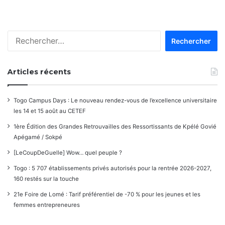
Rechercher :
Articles récents
Togo Campus Days : Le nouveau rendez-vous de l’excellence universitaire
les 14 et 15 août au CETEF
1ère Édition des Grandes Retrouvailles des Ressortissants de Kpélé Govié
Apégamé / Sokpé
[LeCoupDeGuelle] Wow… quel peuple ?
Togo : 5 707 établissements privés autorisés pour la rentrée 2026-2027,
160 restés sur la touche
21e Foire de Lomé : Tarif préférentiel de -70 % pour les jeunes et les
femmes entrepreneures