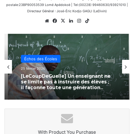
postale:23BP90053539 Lomé Apédokoè | Tel:(00228) 99460630/93921010 |
Directeur Général : José-Éric Kodjo GAGLI (LeDivin)
Website
Facebook
X
Linkedin
Instagram
TikTok
Échos des Écoles
17 février 2026
Togo : FOCEN pour améliorer la
qualité grâce à la formation
continue des enseignants
With Product You Purchase