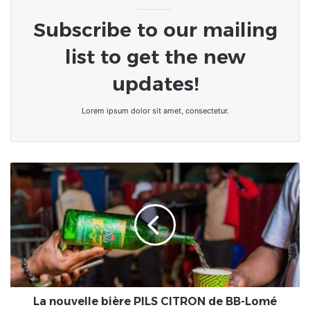
Subscribe to our mailing
list to get the new
updates!
Lorem ipsum dolor sit amet, consectetur.
La
nouvelle
bière
PILS
CITRON
de
BB-
Lomé
dévoilée
à
La nouvelle bière PILS CITRON de BB-Lomé