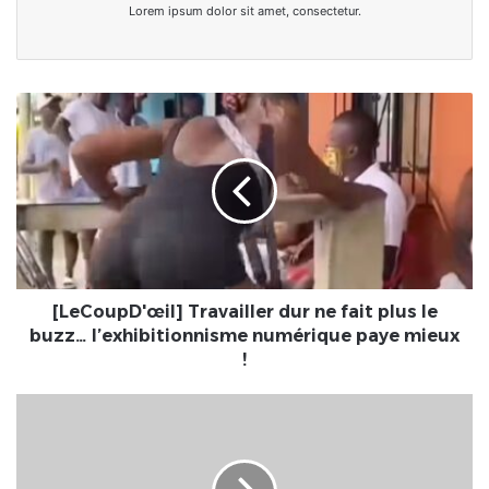
Lorem ipsum dolor sit amet, consectetur.
[LeCoupD'œil]
Travailler
dur
ne
fait
plus
le
buzz…
l’exhibitionnisme
numérique
[LeCoupD'œil] Travailler dur ne fait plus le
paye
buzz… l’exhibitionnisme numérique paye mieux
mieux
!
!
Togo
•
À
Kpogan,