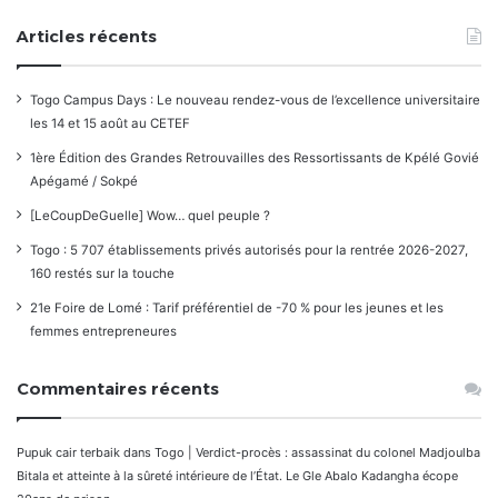
Articles récents
Togo Campus Days : Le nouveau rendez-vous de l’excellence universitaire
les 14 et 15 août au CETEF
1ère Édition des Grandes Retrouvailles des Ressortissants de Kpélé Govié
Apégamé / Sokpé
[LeCoupDeGuelle] Wow… quel peuple ?
Togo : 5 707 établissements privés autorisés pour la rentrée 2026-2027,
160 restés sur la touche
21e Foire de Lomé : Tarif préférentiel de -70 % pour les jeunes et les
femmes entrepreneures
Commentaires récents
Pupuk cair terbaik
dans
Togo | Verdict-procès : assassinat du colonel Madjoulba
Bitala et atteinte à la sûreté intérieure de l’État. Le Gle Abalo Kadangha écope