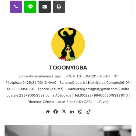
Viber
Ligne
Partager par email
Imprimer
TOGONYIGBA
Lomé-Amadanhomé (Togo) | RCCM:TG-LOM 2018 A 5677 | N°
Récépissé:0425/24/03/11/HAAC | Banque:Orabank / Numéro de Compte:06101-
65386500501-49 (agence kpalimé) | Courriel:togonyigba@gmail.com | Boîte
postale:23BP90053539 Lomé Apédokoè | Tel:(00228) 99460630/93921010 |
Directeur Général : José-Éric Kodjo GAGLI (LeDivin)
Website
Facebook
X
Linkedin
Instagram
TikTok