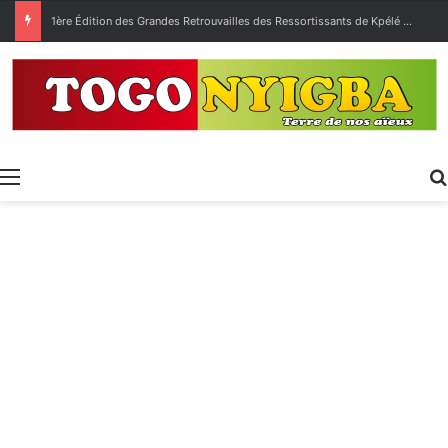
1ère Édition des Grandes Retrouvailles des Ressortissants de Kpélé Govié Apégamé / Sokpé
Menu