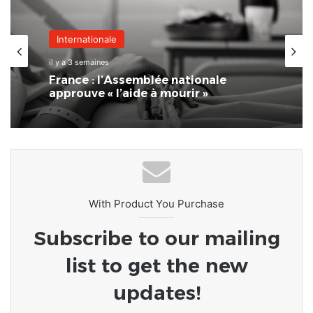
Économie
il y a 3 semaines
Internationale
21ᵉ Foire Internationale de Lomé au
il y a 3 semaines
CETEF : Poursuite des réservations
et rappel des consignes de sécurité
France : l’Assemblée nationale
approuve « l’aide à mourir »
With Product You Purchase
Subscribe to our mailing
list to get the new
updates!