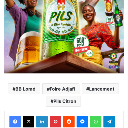
BB Lomé
Foire Adjafi
Lancement
Pils Citron
Facebook
X
Linkedin
Pinterest
Reddit
Messenger
WhatsApp
Telegra