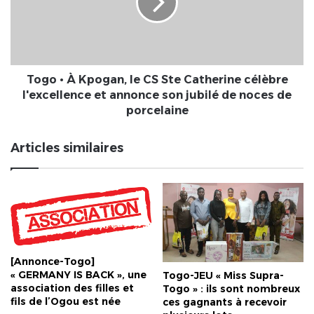
le
CS
Ste
Catherine
célèbre
l'excellence
Togo • À Kpogan, le CS Ste Catherine célèbre
et
l'excellence et annonce son jubilé de noces de
annonce
porcelaine
son
jubilé
Articles similaires
de
noces
de
porcelaine
[Annonce-Togo]
« GERMANY IS BACK », une
Togo-JEU « Miss Supra-
association des filles et
Togo » : ils sont nombreux
fils de l’Ogou est née
ces gagnants à recevoir