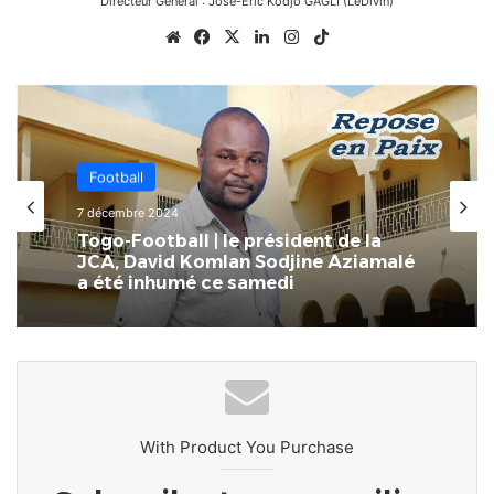
Directeur Général : José-Éric Kodjo GAGLI (LeDivin)
Website
Facebook
X
Linkedin
Instagram
TikTok
Football
Football
7 décembre 2024
26 novembre 2024
Togo-Football | le président de la
JCA, David Komlan Sodjine Aziamalé
a été inhumé ce samedi
Togo-Football : Qui est Aristide
Kangni KUEVIDJIN, le nouveau
patron du département
Communication de la FTF ?
With Product You Purchase