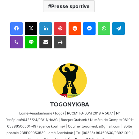
Presse sportive
Facebook
X
Linkedin
Pinterest
Reddit
Messenger
WhatsApp
Telegra
Viber
Ligne
Partager par email
Imprimer
TOGONYIGBA
Lomé-Amadanhomé (Togo) | RCCM:TG-LOM 2018 A 5677 | N°
Récépissé:0425/24/03/11/HAAC | Banque:Orabank / Numéro de Compte:06101-
65386500501-49 (agence kpalimé) | Courriel:togonyigba@gmail.com | Boîte
postale:23BP90053539 Lomé Apédokoè | Tel:(00228) 99460630/93921010 |