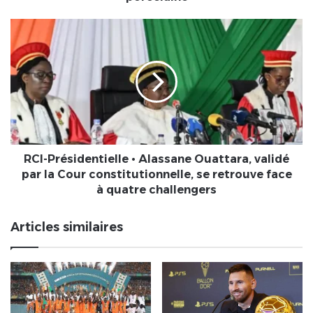
son
jubilé
RCI-
de
Présidentielle
noces
•
de
Alassane
porcelaine
Ouattara,
validé
par
la
Cour
constitutionnelle,
RCI-Présidentielle • Alassane Ouattara, validé
se
par la Cour constitutionnelle, se retrouve face
retrouve
à quatre challengers
face
à
Articles similaires
quatre
challengers