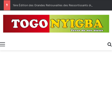
1ère Édition des Grandes Retrouvailles des Ressortissants de Kpélé Govié Apégamé / Sokpé
Menu