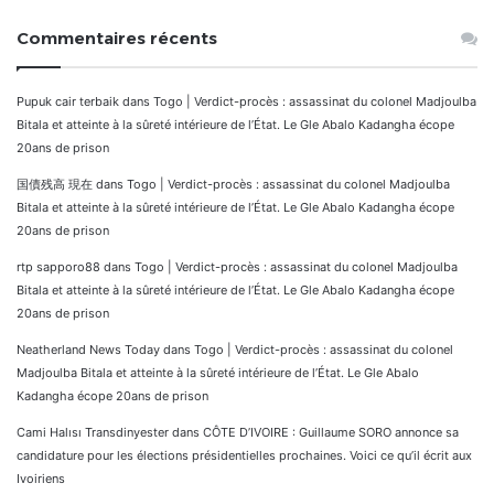
Commentaires récents
Pupuk cair terbaik
dans
Togo | Verdict-procès : assassinat du colonel Madjoulba
Bitala et atteinte à la sûreté intérieure de l’État. Le Gle Abalo Kadangha écope
20ans de prison
国債残高 現在
dans
Togo | Verdict-procès : assassinat du colonel Madjoulba
Bitala et atteinte à la sûreté intérieure de l’État. Le Gle Abalo Kadangha écope
20ans de prison
rtp sapporo88
dans
Togo | Verdict-procès : assassinat du colonel Madjoulba
Bitala et atteinte à la sûreté intérieure de l’État. Le Gle Abalo Kadangha écope
20ans de prison
Neatherland News Today
dans
Togo | Verdict-procès : assassinat du colonel
Madjoulba Bitala et atteinte à la sûreté intérieure de l’État. Le Gle Abalo
Kadangha écope 20ans de prison
Cami Halısı Transdinyester
dans
CÔTE D’IVOIRE : Guillaume SORO annonce sa
candidature pour les élections présidentielles prochaines. Voici ce qu’il écrit aux
Ivoiriens