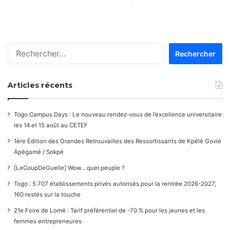
Rechercher :
Articles récents
Togo Campus Days : Le nouveau rendez-vous de l’excellence universitaire
les 14 et 15 août au CETEF
1ère Édition des Grandes Retrouvailles des Ressortissants de Kpélé Govié
Apégamé / Sokpé
[LeCoupDeGuelle] Wow… quel peuple ?
Togo : 5 707 établissements privés autorisés pour la rentrée 2026-2027,
160 restés sur la touche
21e Foire de Lomé : Tarif préférentiel de -70 % pour les jeunes et les
femmes entrepreneures