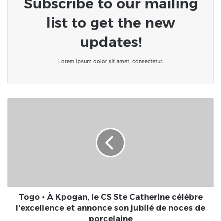
Subscribe to our mailing
list to get the new
updates!
Lorem ipsum dolor sit amet, consectetur.
Togo
•
À
Kpogan,
le
CS
Ste
Catherine
célèbre
l'excellence
Togo • À Kpogan, le CS Ste Catherine célèbre
et
l'excellence et annonce son jubilé de noces de
annonce
porcelaine