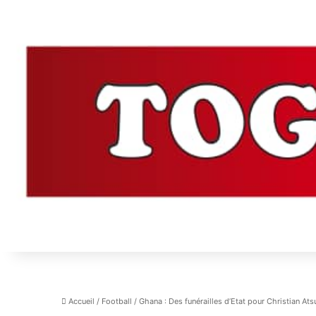
Accueil
/
Football
/
Ghana : Des funérailles d’Etat pour Christian At