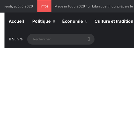
Infos
jeudi, août 6 2026
Made in Togo 2026 : un bilan positif qui prépare le 
Accueil
Politique
Économie
Culture et tradition
Rechercher
Suivre