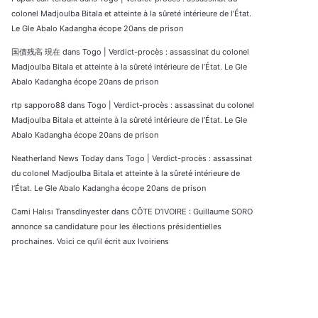
colonel Madjoulba Bitala et atteinte à la sûreté intérieure de l’État.
Le Gle Abalo Kadangha écope 20ans de prison
国債残高 現在
dans
Togo | Verdict-procès : assassinat du colonel
Madjoulba Bitala et atteinte à la sûreté intérieure de l’État. Le Gle
Abalo Kadangha écope 20ans de prison
rtp sapporo88
dans
Togo | Verdict-procès : assassinat du colonel
Madjoulba Bitala et atteinte à la sûreté intérieure de l’État. Le Gle
Abalo Kadangha écope 20ans de prison
Neatherland News Today
dans
Togo | Verdict-procès : assassinat
du colonel Madjoulba Bitala et atteinte à la sûreté intérieure de
l’État. Le Gle Abalo Kadangha écope 20ans de prison
Cami Halısı Transdinyester
dans
CÔTE D’IVOIRE : Guillaume SORO
annonce sa candidature pour les élections présidentielles
prochaines. Voici ce qu’il écrit aux Ivoiriens