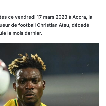
sées ce vendredi 17 mars 2023 à Accra, la
eur de football Christian Atsu, décédé
uie le mois dernier.