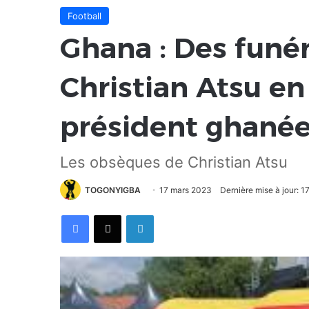
Football
Ghana : Des funér
Christian Atsu e
président ghané
Les obsèques de Christian Atsu
TOGONYIGBA
17 mars 2023
Dernière mise à jour: 
Facebook
X
Linkedin