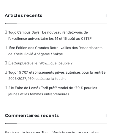
Articles récents
Togo Campus Days : Le nouveau rendez-vous de
l’excellence universitaire les 14 et 15 août au CETEF
1ère Édition des Grandes Retrouvailles des Ressortissants
de Kpélé Govié Apégamé / Sokpé
[LeCoupDeGuelle] Wow… quel peuple ?
Togo : 5 707 établissements privés autorisés pour la rentrée
2026-2027, 160 restés sur la touche
21e Foire de Lomé : Tarif préférentiel de -70 % pour les
jeunes et les femmes entrepreneures
Commentaires récents
Pupuk cair terbaik
dans
Togo | Verdict-procès : assassinat du