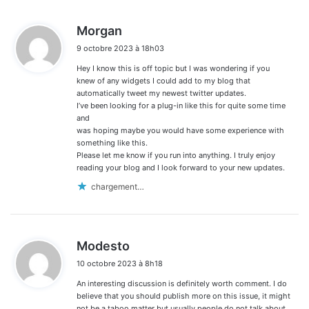
d
Morgan
i
9 octobre 2023 à 18h03
t
Hey I know this is off topic but I was wondering if you
:
knew of any widgets I could add to my blog that
automatically tweet my newest twitter updates.
I’ve been looking for a plug-in like this for quite some time
and
was hoping maybe you would have some experience with
something like this.
Please let me know if you run into anything. I truly enjoy
reading your blog and I look forward to your new updates.
chargement…
d
Modesto
i
10 octobre 2023 à 8h18
t
An interesting discussion is definitely worth comment. I do
:
believe that you should publish more on this issue, it might
not be a taboo matter but usually people do not talk about