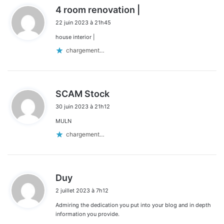
d
4 room renovation |
i
22 juin 2023 à 21h45
t
house interior |
:
chargement…
d
SCAM Stock
i
30 juin 2023 à 21h12
t
MULN
:
chargement…
d
Duy
i
2 juillet 2023 à 7h12
t
Admiring the dedication you put into your blog and in depth
:
information you provide.