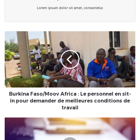
Lorem ipsum dolor sit amet, consectetur.
Burkina
Faso/Moov
Africa
:
Le
personnel
en
sit-
in
pour
Burkina Faso/Moov Africa : Le personnel en sit-
demander
in pour demander de meilleures conditions de
de
travail
meilleures
conditions
Santé/LE
de
MESSAGE
travail
DE
L'URINE