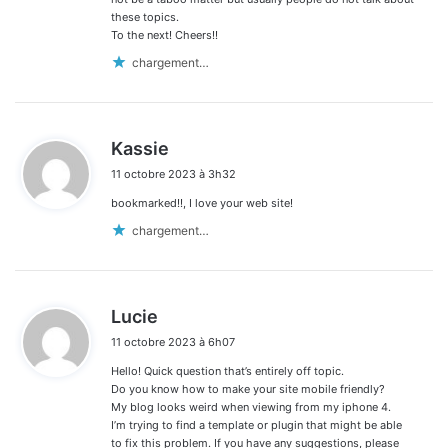
these topics.
To the next! Cheers!!
chargement…
d
Kassie
i
11 octobre 2023 à 3h32
t
bookmarked!!, I love your web site!
:
chargement…
d
Lucie
i
11 octobre 2023 à 6h07
t
Hello! Quick question that’s entirely off topic.
:
Do you know how to make your site mobile friendly?
My blog looks weird when viewing from my iphone 4.
I’m trying to find a template or plugin that might be able
to fix this problem. If you have any suggestions, please