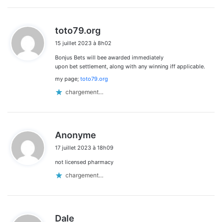
d
toto79.org
i
15 juillet 2023 à 8h02
t
Bonjus Bets will bee awarded immediately
:
upon bet settlement, along with any winning iff applicable.
my page;
toto79.org
chargement…
d
Anonyme
i
17 juillet 2023 à 18h09
t
not licensed pharmacy
:
chargement…
d
Dale