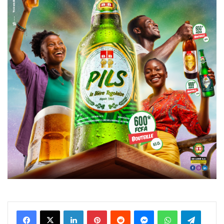
Facebook
X
Linkedin
Pinterest
Reddit
Messenger
WhatsApp
Telegra