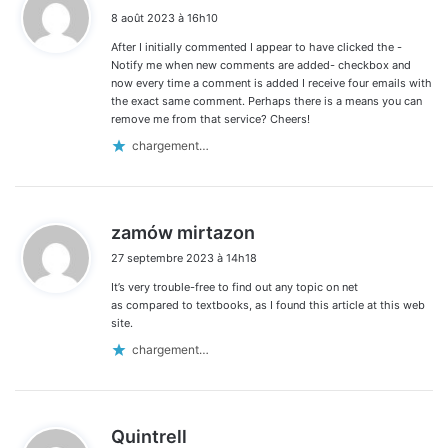
i
8 août 2023 à 16h10
t
After I initially commented I appear to have clicked the -
:
Notify me when new comments are added- checkbox and
now every time a comment is added I receive four emails with
the exact same comment. Perhaps there is a means you can
remove me from that service? Cheers!
chargement…
d
zamów mirtazon
i
27 septembre 2023 à 14h18
t
It’s very trouble-free to find out any topic on net
:
as compared to textbooks, as I found this article at this web
site.
chargement…
d
Quintrell