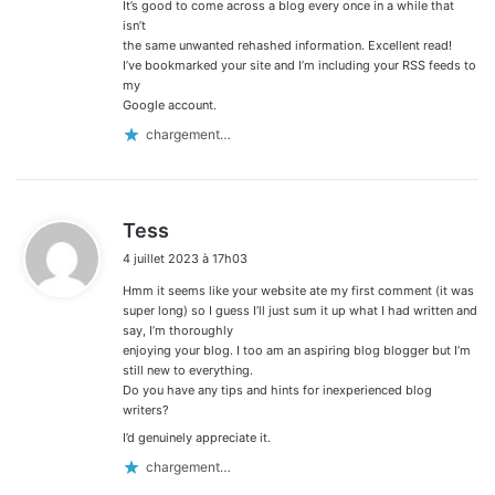
It’s good to come across a blog every once in a while that
isn’t
the same unwanted rehashed information. Excellent read!
I’ve bookmarked your site and I’m including your RSS feeds to
my
Google account.
chargement…
d
Tess
i
4 juillet 2023 à 17h03
t
Hmm it seems like your website ate my first comment (it was
:
super long) so I guess I’ll just sum it up what I had written and
say, I’m thoroughly
enjoying your blog. I too am an aspiring blog blogger but I’m
still new to everything.
Do you have any tips and hints for inexperienced blog
writers?
I’d genuinely appreciate it.
chargement…