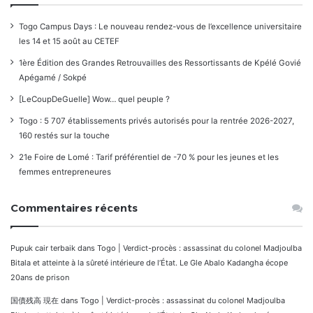
Togo Campus Days : Le nouveau rendez-vous de l’excellence universitaire
les 14 et 15 août au CETEF
1ère Édition des Grandes Retrouvailles des Ressortissants de Kpélé Govié
Apégamé / Sokpé
[LeCoupDeGuelle] Wow… quel peuple ?
Togo : 5 707 établissements privés autorisés pour la rentrée 2026-2027,
160 restés sur la touche
21e Foire de Lomé : Tarif préférentiel de -70 % pour les jeunes et les
femmes entrepreneures
Commentaires récents
Pupuk cair terbaik
dans
Togo | Verdict-procès : assassinat du colonel Madjoulba
Bitala et atteinte à la sûreté intérieure de l’État. Le Gle Abalo Kadangha écope
20ans de prison
国債残高 現在
dans
Togo | Verdict-procès : assassinat du colonel Madjoulba