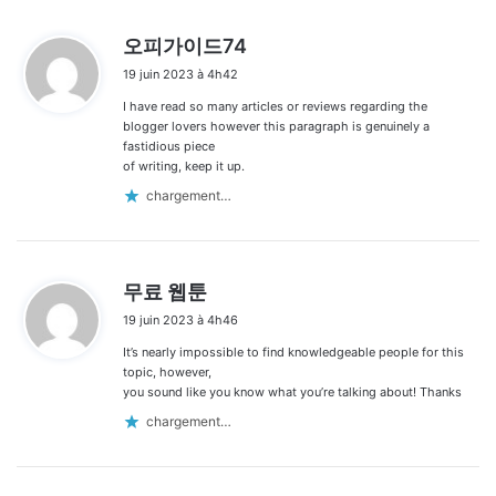
d
오피가이드74
i
19 juin 2023 à 4h42
t
I have read so many articles or reviews regarding the
:
blogger lovers however this paragraph is genuinely a
fastidious piece
of writing, keep it up.
chargement…
d
무료 웹툰
i
19 juin 2023 à 4h46
t
It’s nearly impossible to find knowledgeable people for this
:
topic, however,
you sound like you know what you’re talking about! Thanks
chargement…