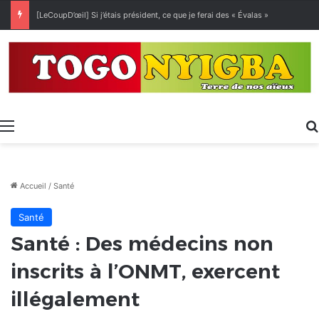
[LeCoupD’œil] Si j’étais président, ce que je ferai des « Évalas »
Menu
Accueil
/
Santé
Santé
Santé : Des médecins non
inscrits à l’ONMT, exercent
illégalement