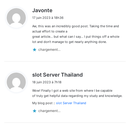
d
Javonte
i
17 juin 2023 à 18h36
t
Aw, this was an incredibly good post. Taking the time and
:
actual effort to create a
great article… but what can I say… I put things off a whole
lot and don’t manage to get nearly anything done.
chargement…
d
slot Server Thailand
i
18 juin 2023 à 7h18
t
Wow! Finally I got a web site from where I be capable
:
of truly get helpful data regarding my study and knowledge.
My blog post ::
slot Server Thailand
chargement…