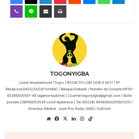
Viber
Ligne
Partager par email
Imprimer
TOGONYIGBA
Lomé-Amadanhomé (Togo) | RCCM:TG-LOM 2018 A 5677 | N°
Récépissé:0425/24/03/11/HAAC | Banque:Orabank / Numéro de Compte:06101-
65386500501-49 (agence kpalimé) | Courriel:togonyigba@gmail.com | Boîte
postale:23BP90053539 Lomé Apédokoè | Tel:(00228) 99460630/93921010 |
Directeur Général : José-Éric Kodjo GAGLI (LeDivin)
Website
Facebook
X
Linkedin
Instagram
TikTok