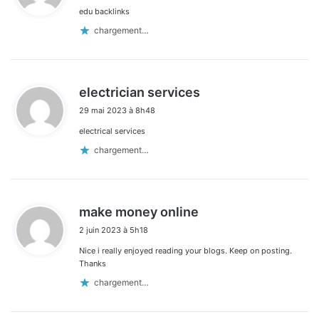
edu backlinks
:
chargement…
d
electrician services
i
29 mai 2023 à 8h48
t
electrical services
:
chargement…
d
make money online
i
2 juin 2023 à 5h18
t
Nice i really enjoyed reading your blogs. Keep on posting.
:
Thanks
chargement…