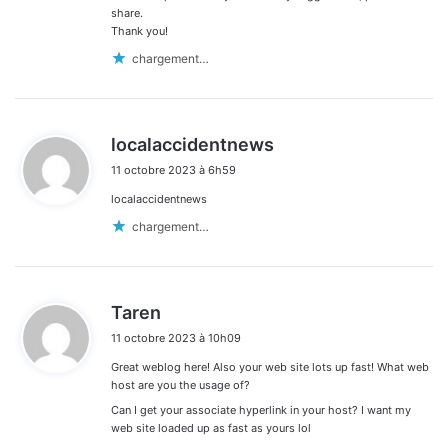
share.
Thank you!
chargement…
d
localaccidentnews
i
11 octobre 2023 à 6h59
t
localaccidentnews
:
chargement…
d
Taren
i
11 octobre 2023 à 10h09
t
Great weblog here! Also your web site lots up fast! What web
:
host are you the usage of?
Can I get your associate hyperlink in your host? I want my
web site loaded up as fast as yours lol