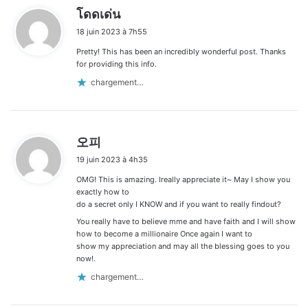
d
โดดเด่น
i
18 juin 2023 à 7h55
t
Pretty! This has been an incredibly wonderful post. Thanks
:
for providing this info.
chargement…
d
오피
i
19 juin 2023 à 4h35
t
OMG! This is amazing. Ireally appreciate it~ May I show you
:
exactly how to
do a secret only I KNOW and if you want to really findout?
You really have to believe mme and have faith and I will show
how to become a millionaire Once again I want to
show my appreciation and may all the blessing goes to you
now!.
chargement…