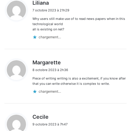
d
Liliana
i
7 octobre 2023 à 21h29
t
Why users still make use of to read news papers when in this
:
technological world
all is existing on net?
chargement…
d
Margarette
i
8 octobre 2023 à 2h36
t
Piece of writing writing is also a excitement, if you know after
:
that you can write otherwise it is complex to write.
chargement…
d
Cecile
i
9 octobre 2023 à 7h47
t