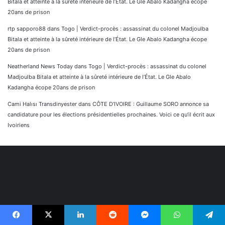
Bitala et atteinte à la sûreté intérieure de l’État. Le Gle Abalo Kadangha écope
20ans de prison
rtp sapporo88
dans
Togo | Verdict-procès : assassinat du colonel Madjoulba
Bitala et atteinte à la sûreté intérieure de l’État. Le Gle Abalo Kadangha écope
20ans de prison
Neatherland News Today
dans
Togo | Verdict-procès : assassinat du colonel
Madjoulba Bitala et atteinte à la sûreté intérieure de l’État. Le Gle Abalo
Kadangha écope 20ans de prison
Cami Halısı Transdinyester
dans
CÔTE D’IVOIRE : Guillaume SORO annonce sa
candidature pour les élections présidentielles prochaines. Voici ce qu’il écrit aux
Ivoiriens
Facebook
X
Linkedin
Reddit
Messenger
WhatsApp
Telegram