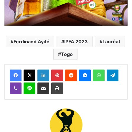
Ferdinand Ayité
IPFA 2023
Lauréat
Togo
Facebook
X
Linkedin
Pinterest
Reddit
Messenger
WhatsApp
Telegra
Viber
Ligne
Partager par email
Imprimer