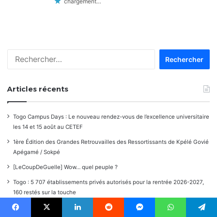
chargement…
Rechercher :
Articles récents
Togo Campus Days : Le nouveau rendez-vous de l’excellence universitaire
les 14 et 15 août au CETEF
1ère Édition des Grandes Retrouvailles des Ressortissants de Kpélé Govié
Apégamé / Sokpé
[LeCoupDeGuelle] Wow… quel peuple ?
Togo : 5 707 établissements privés autorisés pour la rentrée 2026-2027,
160 restés sur la touche
21e Foire de Lomé : Tarif préférentiel de -70 % pour les jeunes et les
Facebook
X
Linkedin
Reddit
Messenger
WhatsApp
Telegram