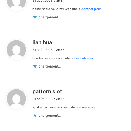
31 août 2023 à 3h31
t
hamd scale hello my website is
dompet jatuh
:
chargement…
d
lian hua
i
31 août 2023 à 3h32
t
ni roha hello my website is
kekasih erek
:
chargement…
d
pattern slot
i
31 août 2023 à 3h32
t
apakah as hello my website is
dana 2023
:
chargement…