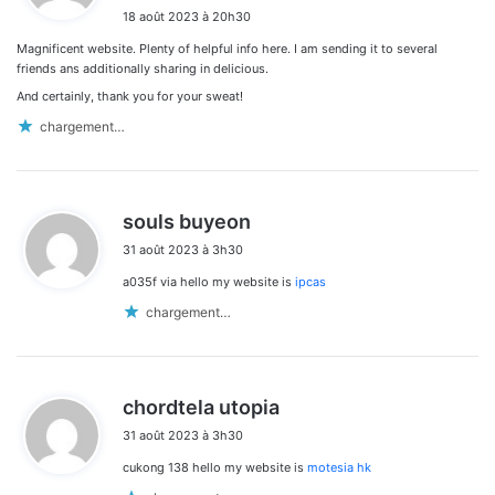
i
18 août 2023 à 20h30
t
Magnificent website. Plenty of helpful info here. I am sending it to several
:
friends ans additionally sharing in delicious.
And certainly, thank you for your sweat!
chargement…
d
souls buyeon
i
31 août 2023 à 3h30
t
a035f via hello my website is
ipcas
:
chargement…
d
chordtela utopia
i
31 août 2023 à 3h30
t
cukong 138 hello my website is
motesia hk
: