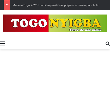
Made in Togo 2026 : un bilan positif qui prépare le terrain pour la Foire Internationale de Lomé
Menu