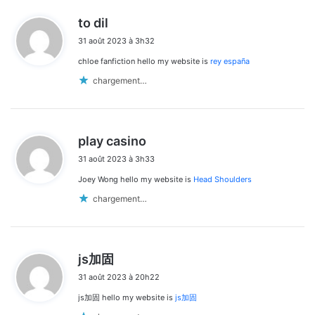
d
to dil
i
31 août 2023 à 3h32
t
chloe fanfiction hello my website is
rey españa
:
chargement…
d
play casino
i
31 août 2023 à 3h33
t
Joey Wong hello my website is
Head Shoulders
:
chargement…
d
js加固
i
31 août 2023 à 20h22
t
js加固 hello my website is
js加固
: