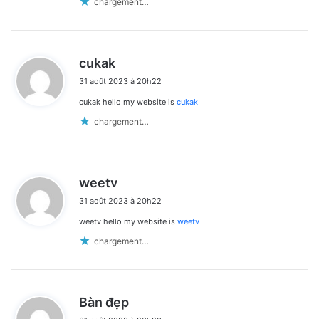
chargement…
d
cukak
i
31 août 2023 à 20h22
t
cukak hello my website is
cukak
:
chargement…
d
weetv
i
31 août 2023 à 20h22
t
weetv hello my website is
weetv
:
chargement…
d
Bàn đẹp
i