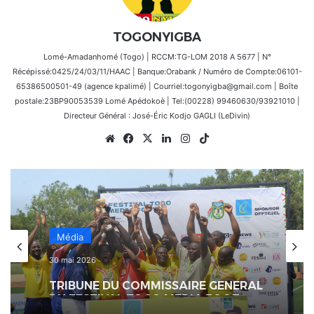
TOGONYIGBA
Lomé-Amadanhomé (Togo) | RCCM:TG-LOM 2018 A 5677 | N°
Récépissé:0425/24/03/11/HAAC | Banque:Orabank / Numéro de Compte:06101-
65386500501-49 (agence kpalimé) | Courriel:togonyigba@gmail.com | Boîte
postale:23BP90053539 Lomé Apédokoè | Tel:(00228) 99460630/93921010 |
Directeur Général : José-Éric Kodjo GAGLI (LeDivin)
Website
Facebook
X
Linkedin
Instagram
TikTok
Média
30 mai 2026
TRIBUNE DU COMMISSAIRE GENERAL
DU FESTIVAL TOGO MEDIA FOOT