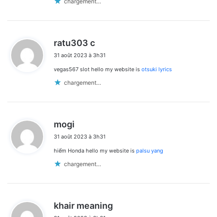
chargement…
d
ratu303 c
i
31 août 2023 à 3h31
t
vegas567 slot hello my website is
otsuki lyrics
:
chargement…
d
mogi
i
31 août 2023 à 3h31
t
hiểm Honda hello my website is
palsu yang
:
chargement…
d
khair meaning
i