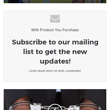
With Product You Purchase
Subscribe to our mailing
list to get the new
updates!
Lorem ipsum dolor sit amet, consectetur.
[LeCoupD’œil]
Un
homme
public