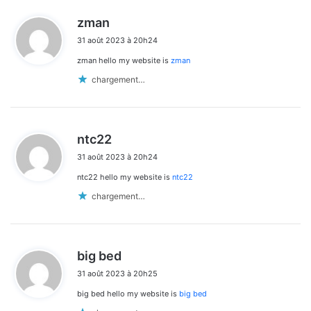
d
zman
i
31 août 2023 à 20h24
t
zman hello my website is
zman
:
chargement…
d
ntc22
i
31 août 2023 à 20h24
t
ntc22 hello my website is
ntc22
:
chargement…
d
big bed
i
31 août 2023 à 20h25
t
big bed hello my website is
big bed
: