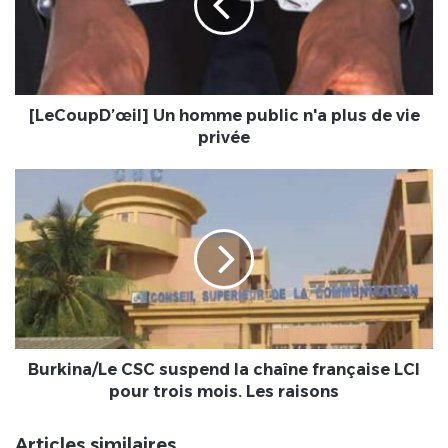
n'a
plus
de
vie
privée
[LeCoupD’œil] Un homme public n'a plus de vie
privée
Burkina/Le
CSC
suspend
la
chaîne
française
LCI
pour
trois
mois.
Burkina/Le CSC suspend la chaîne française LCI
Les
pour trois mois. Les raisons
raisons
Articles similaires