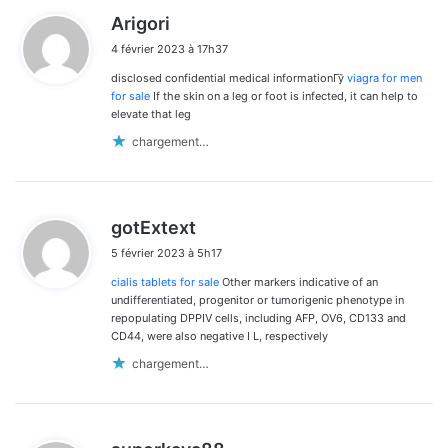
d
Arigori
i
4 février 2023 à 17h37
t
disclosed confidential medical informationГў
viagra for men
:
for sale
If the skin on a leg or foot is infected, it can help to
elevate that leg
chargement…
d
gotExtext
i
5 février 2023 à 5h17
t
cialis tablets for sale
Other markers indicative of an
:
undifferentiated, progenitor or tumorigenic phenotype in
repopulating DPPIV cells, including AFP, OV6, CD133 and
CD44, were also negative I L, respectively
chargement…
d