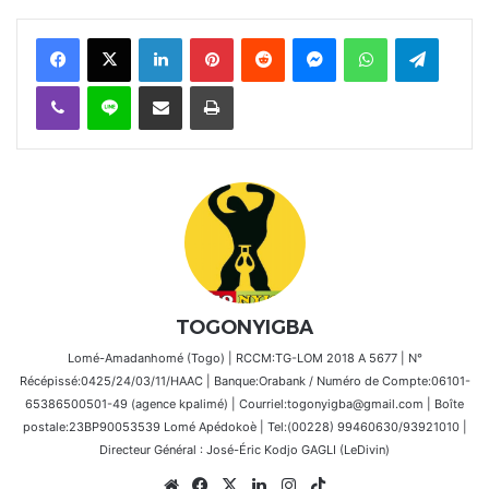
Facebook
X
Linkedin
Pinterest
Reddit
Messenger
WhatsApp
Telegra
Viber
Ligne
Partager par email
Imprimer
TOGONYIGBA
Lomé-Amadanhomé (Togo) | RCCM:TG-LOM 2018 A 5677 | N°
Récépissé:0425/24/03/11/HAAC | Banque:Orabank / Numéro de Compte:06101-
65386500501-49 (agence kpalimé) | Courriel:togonyigba@gmail.com | Boîte
postale:23BP90053539 Lomé Apédokoè | Tel:(00228) 99460630/93921010 |
Directeur Général : José-Éric Kodjo GAGLI (LeDivin)
Website
Facebook
X
Linkedin
Instagram
TikTok