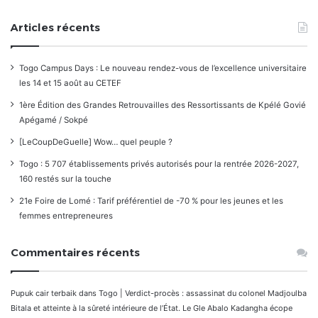
Articles récents
Togo Campus Days : Le nouveau rendez-vous de l’excellence universitaire
les 14 et 15 août au CETEF
1ère Édition des Grandes Retrouvailles des Ressortissants de Kpélé Govié
Apégamé / Sokpé
[LeCoupDeGuelle] Wow… quel peuple ?
Togo : 5 707 établissements privés autorisés pour la rentrée 2026-2027,
160 restés sur la touche
21e Foire de Lomé : Tarif préférentiel de -70 % pour les jeunes et les
femmes entrepreneures
Commentaires récents
Pupuk cair terbaik
dans
Togo | Verdict-procès : assassinat du colonel Madjoulba
Bitala et atteinte à la sûreté intérieure de l’État. Le Gle Abalo Kadangha écope