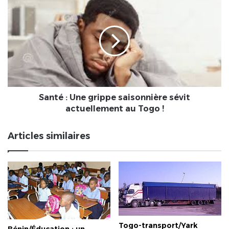
bilan
:
Une
grippe
saisonnière
sévit
actuellement
au
Togo
!
Santé : Une grippe saisonnière sévit
actuellement au Togo !
Articles similaires
Togo-transport/Yark