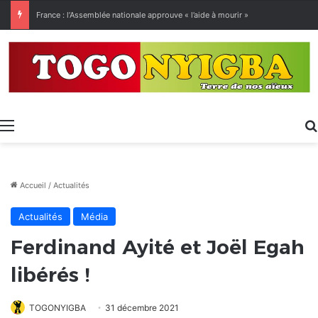
[LeCoupD’œil] Le chassé-croisé entre vacanciers de juillet et d’août a commencé.
Menu
Accueil
/
Actualités
Actualités
Média
Ferdinand Ayité et Joël Egah
libérés !
TOGONYIGBA
31 décembre 2021