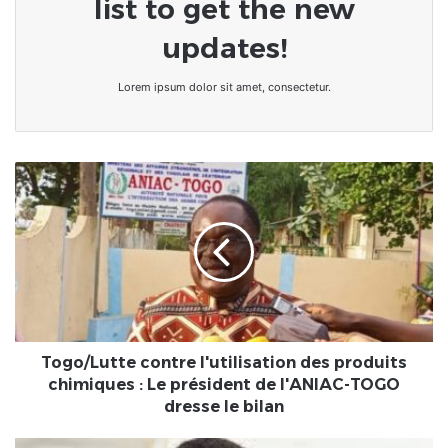
list to get the new
updates!
Lorem ipsum dolor sit amet, consectetur.
Togo/Lutte
contre
l'utilisation
des
produits
chimiques
:
Le
président
de
Togo/Lutte contre l'utilisation des produits
l'ANIAC-
chimiques : Le président de l'ANIAC-TOGO
TOGO
dresse le bilan
dresse
le
Santé