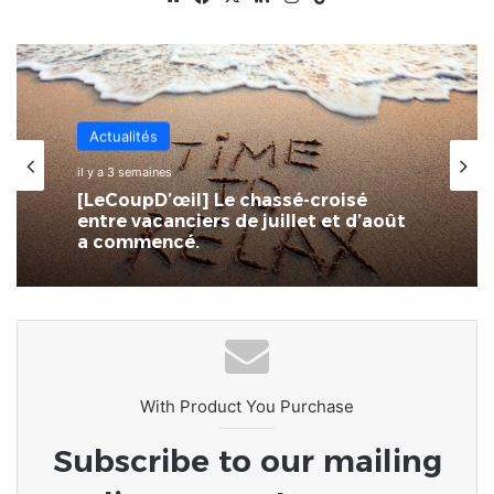
Actualités
Actualités
il y a 4 semaines
SPID : L’écosystème numérique
il y a 3 semaines
togolais à portée de main
[LeCoupD’œil] Le chassé-croisé
entre vacanciers de juillet et d’août
a commencé.
With Product You Purchase
Subscribe to our mailing