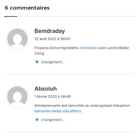
6 commentaires
d
Bemdraday
i
22 août 2022 à 19h02
t
Propecia Active Ingredients
stromectol sales
Levitra Bailler
:
20mg
chargement…
d
Absoluh
i
1 février 2023 à 14h49
t
Antidepressants and tamoxifen an unrecognized interaction
:
tamoxifen dental side effects
chargement…