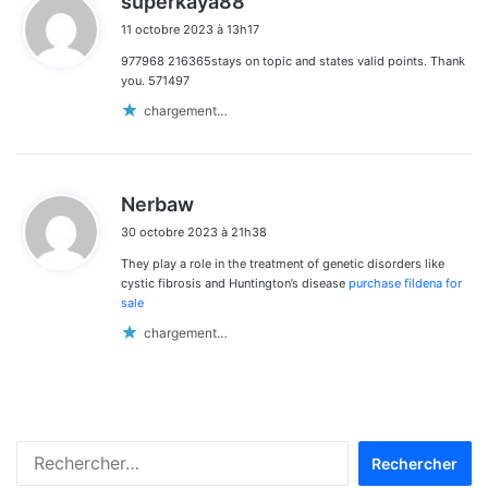
superkaya88
i
11 octobre 2023 à 13h17
t
977968 216365stays on topic and states valid points. Thank
:
you. 571497
chargement…
d
Nerbaw
i
30 octobre 2023 à 21h38
t
They play a role in the treatment of genetic disorders like
:
cystic fibrosis and Huntington’s disease
purchase fildena for
sale
chargement…
Rechercher :