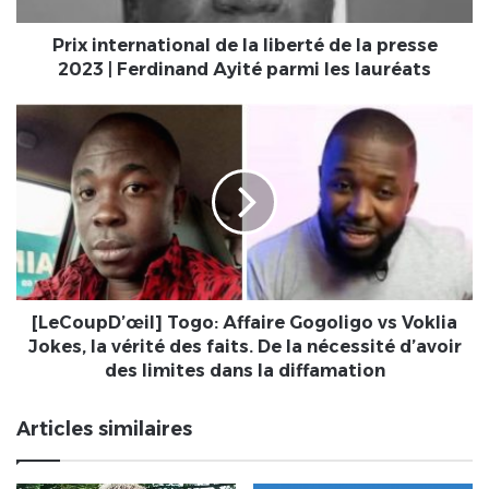
2023
|
Prix international de la liberté de la presse
Ferdinand
2023 | Ferdinand Ayité parmi les lauréats
Ayité
parmi
[LeCoupD’œil]
les
Togo:
lauréats
Affaire
Gogoligo
vs
Voklia
Jokes,
la
vérité
des
[LeCoupD’œil] Togo: Affaire Gogoligo vs Voklia
faits.
Jokes, la vérité des faits. De la nécessité d’avoir
De
des limites dans la diffamation
la
nécessité
Articles similaires
d’avoir
des
limites