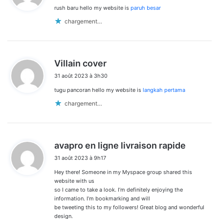
rush baru hello my website is
paruh besar
:
chargement…
d
Villain cover
i
31 août 2023 à 3h30
t
tugu pancoran hello my website is
langkah pertama
:
chargement…
d
avapro en ligne livraison rapide
i
31 août 2023 à 9h17
t
Hey there! Someone in my Myspace group shared this
:
website with us
so I came to take a look. I’m definitely enjoying the
information. I’m bookmarking and will
be tweeting this to my followers! Great blog and wonderful
design.