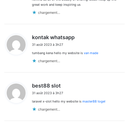
great work and keep inspiring us
chargement…
d
kontak whatsapp
i
31 août 2023 à 3h27
t
tumbang kena hello my website is
van made
:
chargement…
d
best88 slot
i
31 août 2023 à 3h27
t
laravel x-slot hello my website is
master88 togel
:
chargement…