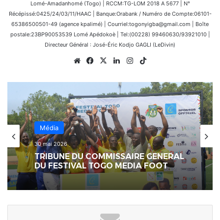
Lomé-Amadanhomé (Togo) | RCCM:TG-LOM 2018 A 5677 | N°
Récépissé:0425/24/03/11/HAAC | Banque:Orabank / Numéro de Compte:06101-
65386500501-49 (agence kpalimé) | Courriel:togonyigba@gmail.com | Boîte
postale:23BP90053539 Lomé Apédokoè | Tel:(00228) 99460630/93921010 |
Directeur Général : José-Éric Kodjo GAGLI (LeDivin)
Website
Facebook
X
Linkedin
Instagram
TikTok
Média
30 mai 2026
TRIBUNE DU COMMISSAIRE GENERAL
DU FESTIVAL TOGO MEDIA FOOT