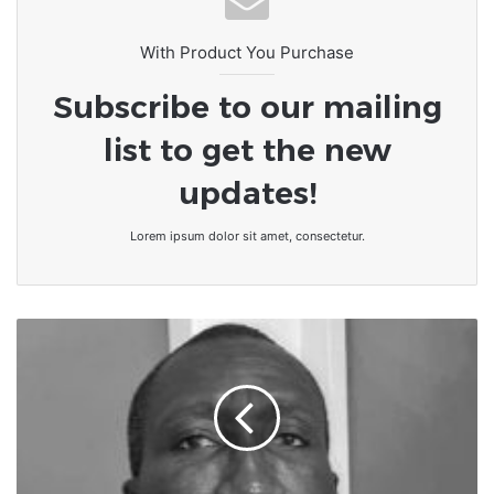
With Product You Purchase
Subscribe to our mailing
list to get the new
updates!
Lorem ipsum dolor sit amet, consectetur.
Prix
international
de
la
liberté
de
la
presse