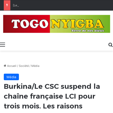
[LeCoupD’œil] Le chassé-croisé entre vacanciers de juillet et d’août a commencé.
Menu
Accueil
/
Société
/
Média
Média
Burkina/Le CSC suspend la
chaîne française LCI pour
trois mois. Les raisons