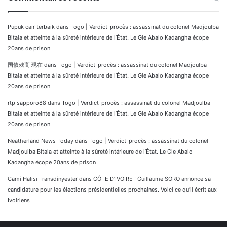
Pupuk cair terbaik
dans
Togo | Verdict-procès : assassinat du colonel Madjoulba
Bitala et atteinte à la sûreté intérieure de l’État. Le Gle Abalo Kadangha écope
20ans de prison
国債残高 現在
dans
Togo | Verdict-procès : assassinat du colonel Madjoulba
Bitala et atteinte à la sûreté intérieure de l’État. Le Gle Abalo Kadangha écope
20ans de prison
rtp sapporo88
dans
Togo | Verdict-procès : assassinat du colonel Madjoulba
Bitala et atteinte à la sûreté intérieure de l’État. Le Gle Abalo Kadangha écope
20ans de prison
Neatherland News Today
dans
Togo | Verdict-procès : assassinat du colonel
Madjoulba Bitala et atteinte à la sûreté intérieure de l’État. Le Gle Abalo
Kadangha écope 20ans de prison
Cami Halısı Transdinyester
dans
CÔTE D’IVOIRE : Guillaume SORO annonce sa
candidature pour les élections présidentielles prochaines. Voici ce qu’il écrit aux
Ivoiriens