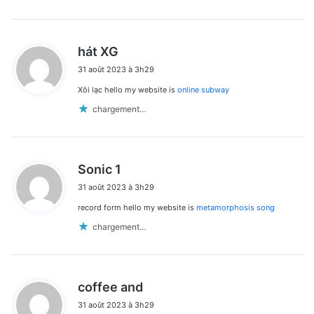
d
hát XG
i
31 août 2023 à 3h29
t
Xôi lạc hello my website is
online subway
:
chargement…
d
Sonic 1
i
31 août 2023 à 3h29
t
record form hello my website is
metamorphosis song
:
chargement…
d
coffee and
i
31 août 2023 à 3h29
t