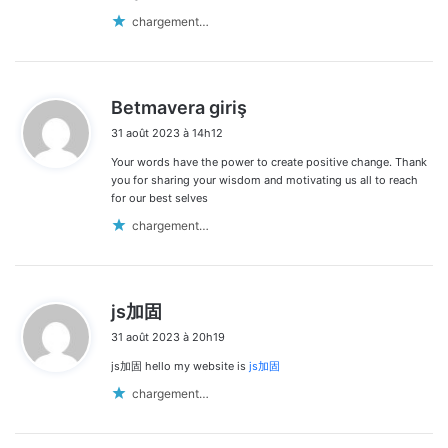
chargement…
d
Betmavera giriş
i
31 août 2023 à 14h12
t
Your words have the power to create positive change. Thank
:
you for sharing your wisdom and motivating us all to reach
for our best selves
chargement…
d
js加固
i
31 août 2023 à 20h19
t
js加固 hello my website is
js加固
:
chargement…