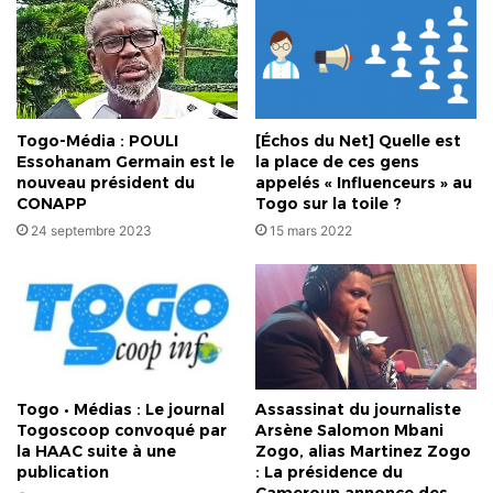
dans
la
diffamation
Togo-Média : POULI
[Échos du Net] Quelle est
Essohanam Germain est le
la place de ces gens
nouveau président du
appelés « Influenceurs » au
CONAPP
Togo sur la toile ?
24 septembre 2023
15 mars 2022
Togo • Médias : Le journal
Assassinat du journaliste
Togoscoop convoqué par
Arsène Salomon Mbani
la HAAC suite à une
Zogo, alias Martinez Zogo
publication
: La présidence du