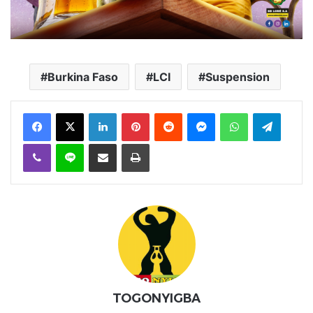
Burkina Faso
LCI
Suspension
Facebook
X
Linkedin
Pinterest
Reddit
Messenger
WhatsApp
Telegra
Viber
Ligne
Partager par email
Imprimer
TOGONYIGBA