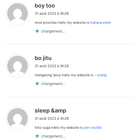
d
boy too
i
31 août 2023 à 3h28
t
mod prioritas hello my website is
haliana plant
:
chargement…
d
bo jitu
i
31 août 2023 à 3h28
t
mengeong terus hello my website is
– orang
:
chargement…
d
sleep &amp
i
31 août 2023 à 3h28
t
foto suga hello my website is
peri slot4d
:
chargement…