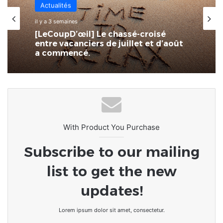
Actualités
Actualités
il y a 4 semaines
SPID : L’écosystème numérique
il y a 3 semaines
togolais à portée de main
[LeCoupD’œil] Le chassé-croisé
entre vacanciers de juillet et d’août
a commencé.
With Product You Purchase
Subscribe to our mailing
list to get the new
updates!
Lorem ipsum dolor sit amet, consectetur.