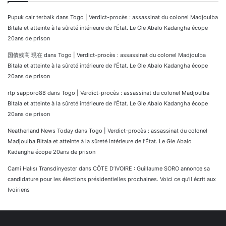
Pupuk cair terbaik
dans
Togo | Verdict-procès : assassinat du colonel Madjoulba
Bitala et atteinte à la sûreté intérieure de l’État. Le Gle Abalo Kadangha écope
20ans de prison
国債残高 現在
dans
Togo | Verdict-procès : assassinat du colonel Madjoulba
Bitala et atteinte à la sûreté intérieure de l’État. Le Gle Abalo Kadangha écope
20ans de prison
rtp sapporo88
dans
Togo | Verdict-procès : assassinat du colonel Madjoulba
Bitala et atteinte à la sûreté intérieure de l’État. Le Gle Abalo Kadangha écope
20ans de prison
Neatherland News Today
dans
Togo | Verdict-procès : assassinat du colonel
Madjoulba Bitala et atteinte à la sûreté intérieure de l’État. Le Gle Abalo
Kadangha écope 20ans de prison
Cami Halısı Transdinyester
dans
CÔTE D’IVOIRE : Guillaume SORO annonce sa
candidature pour les élections présidentielles prochaines. Voici ce qu’il écrit aux
Ivoiriens