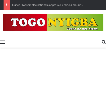
[LeCoupD’œil] Le chassé-croisé entre vacanciers de juillet et d’août a commencé.
Menu