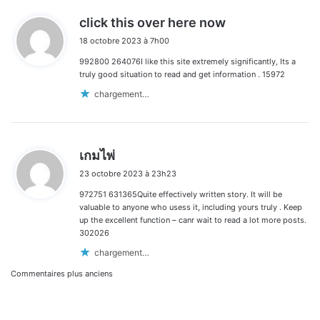
d
click this over here now
i
18 octobre 2023 à 7h00
t
992800 264076I like this site extremely significantly, Its a
:
truly good situation to read and get information . 15972
chargement…
d
เกมไพ่
i
23 octobre 2023 à 23h23
t
972751 631365Quite effectively written story. It will be
:
valuable to anyone who usess it, including yours truly . Keep
up the excellent function – canr wait to read a lot more posts.
302026
chargement…
Navigation
Commentaires plus anciens
dans