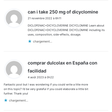
d
can i take 250 mg of dicyclomine
i
21 novembre 2022 à 6h11
t
DICLOFENAC+DICYCLOVERINE DICYCLOMINE Learn about
:
DICLOFENAC+DICYCLOVERINE DICYCLOMINE including its
uses, composition, side-effects, dosage.
chargement…
comprar dulcolax en España con
d
facilidad
i
4 août 2023 à 0h22
t
Fantastic post but I was wondering if you could write a litte more
:
on this topic? I’d be very grateful if you could elaborate a little bit
further. Thank you!
chargement…