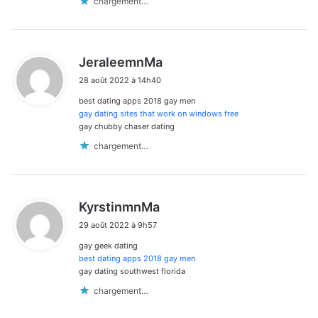
chargement…
d
JeraleemnMa
i
28 août 2022 à 14h40
t
best dating apps 2018 gay men
:
gay dating sites that work on windows free
gay chubby chaser dating
chargement…
d
KyrstinmnMa
i
29 août 2022 à 9h57
t
gay geek dating
:
best dating apps 2018 gay men
gay dating southwest florida
chargement…