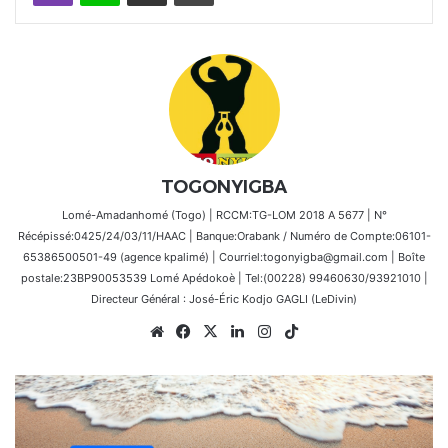
TOGONYIGBA
Lomé-Amadanhomé (Togo) | RCCM:TG-LOM 2018 A 5677 | N°
Récépissé:0425/24/03/11/HAAC | Banque:Orabank / Numéro de Compte:06101-
65386500501-49 (agence kpalimé) | Courriel:togonyigba@gmail.com | Boîte
postale:23BP90053539 Lomé Apédokoè | Tel:(00228) 99460630/93921010 |
Directeur Général : José-Éric Kodjo GAGLI (LeDivin)
Website
Facebook
X
Linkedin
Instagram
TikTok