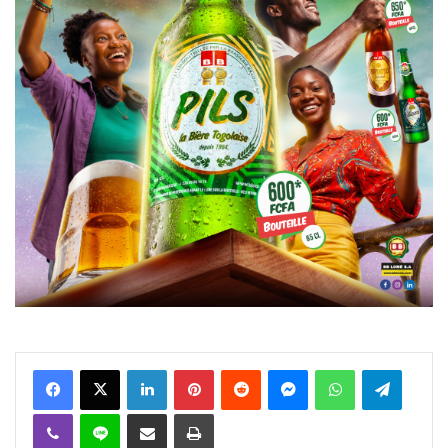
Facebook
X
Linkedin
Pinterest
Reddit
Messenger
WhatsApp
Telegra
Viber
Ligne
Partager par email
Imprimer