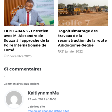
FIL20-40ANS • Entretien
Togo/Démarrage des
avec M. Alexandre de
travaux de la
Souza à l’approche de la
reconstruction de la route
Foire Internationale de
Adidogomé-Ségbé
Lomé
21 janvier 2022
7 novembre 2025
61 commentaires
Navigation
Commentaires plus anciens
d
KaitlynnmnMa
dans
i
27 août 2022 à 14h58
t
les
date free site
:
free online chat and dating sites