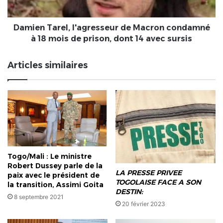
18
mois
de
Damien Tarel, l'agresseur de Macron condamné
prison,
à 18 mois de prison, dont 14 avec sursis
dont
14
Articles similaires
avec
sursis
Togo/Mali : Le ministre
Robert Dussey parle de la
LA PRESSE PRIVEE
paix avec le président de
TOGOLAISE FACE A SON
la transition, Assimi Goita
DESTIN:
8 septembre 2021
20 février 2023