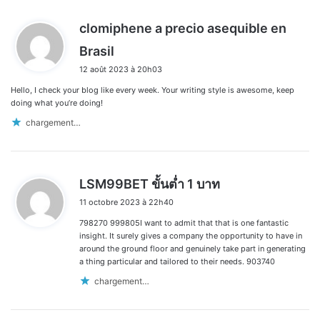
clomiphene a precio asequible en
d
Brasil
i
12 août 2023 à 20h03
t
Hello, I check your blog like every week. Your writing style is awesome, keep
:
doing what you’re doing!
chargement…
d
LSM99BET ขั้นต่ำ 1 บาท
i
11 octobre 2023 à 22h40
t
798270 999805I want to admit that that is one fantastic
:
insight. It surely gives a company the opportunity to have in
around the ground floor and genuinely take part in generating
a thing particular and tailored to their needs. 903740
chargement…