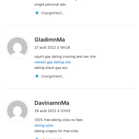
commentaires
single personal ads
chargement…
d
GladimnMa
i
27 août 2022 à 19h28
t
squirt gay dating cruising and sex site
:
newest gay dating site
dating black gay ass
chargement…
d
DavinamnMa
i
28 août 2022 à 12h55
t
100% free dating sites no fees
:
dating sjtes
dating singles for free sites