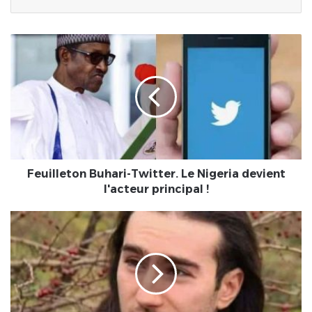
Feuilleton
Buhari-
Twitter.
Le
Nigeria
devient
l'acteur
principal
!
Feuilleton Buhari-Twitter. Le Nigeria devient
l'acteur principal !
Damien
Tarel,
l'agresseur
de
Macron
condamné
à