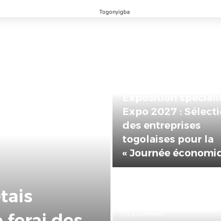
il y a 17 heures
1ère Édition des
Grandes Retrouvail
des Ressortissants
Kpélé Govié Apéga
Sokpé
: Le
us de
il y a 7 jours
Togo : 5 707
itaire les 14