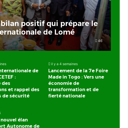
bilan positif qui prépare le
nternationale de Lomé
46
aines
il y a 4 semaines
Internationale de
Lancement de la 7e Foire
CETEF :
Made in Togo : Vers une
e des
économie de
ons et rappel des
transformation et de
 de sécurité
fierté nationale
6
 nouvel élan
Port Autonome de