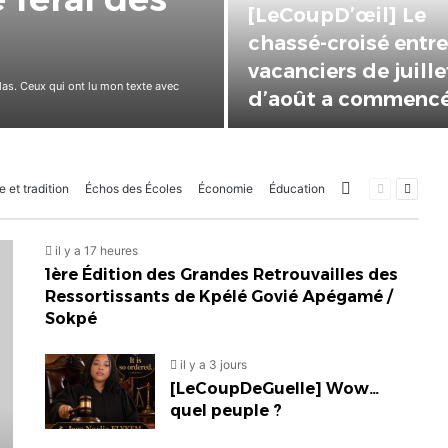
établissements pri
F
autorisés pour la
rentrée 2026-2027,
n AENMS lancent la première édition
restés sur la touch
More
Page
Page
e et tradition
Échos des Écoles
Économie
Éducation
précédente
suivan
il y a 17 heures
1ère Édition des Grandes Retrouvailles des
Ressortissants de Kpélé Govié Apégamé /
Sokpé
il y a 3 jours
[LeCoupDeGuelle] Wow…
quel peuple ?