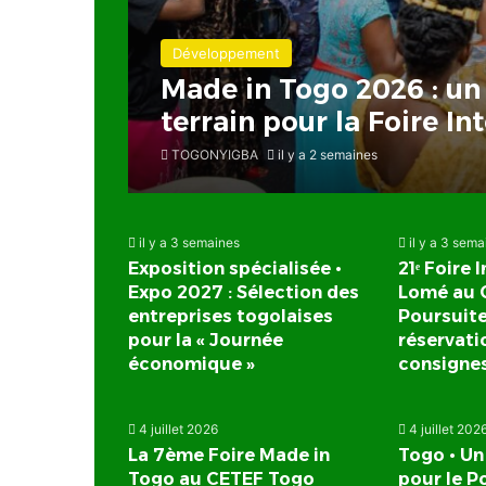
Développement
Made in Togo 2026 : un 
terrain pour la Foire I
TOGONYIGBA
il y a 2 semaines
il y a 3 semaines
il y a 3 sem
Exposition spécialisée •
21ᵉ Foire 
Expo 2027 : Sélection des
Lomé au 
entreprises togolaises
Poursuit
pour la « Journée
réservati
économique »
consignes
4 juillet 2026
4 juillet 202
La 7ème Foire Made in
Togo • Un
Togo au CETEF Togo
pour le 