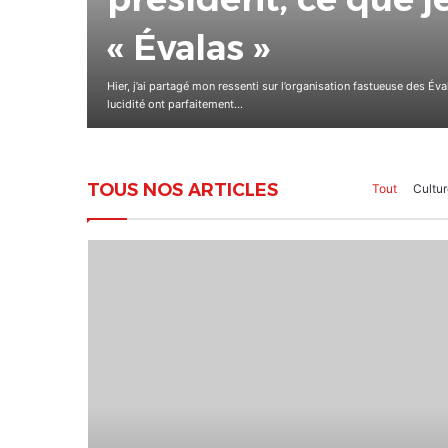
et 15 août au CETE
appel
Le Mouvement Panafricain des Leaders (MPL-Togo) et l’Associatio
des « Togo Campus Days », un…
TOUS NOS ARTICLES
Tout
Cultur