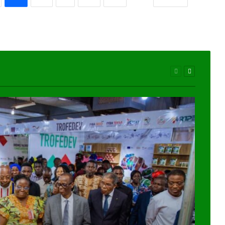
Page
Page
précédente
suivante