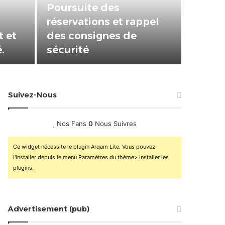
vés
bilan positif qui
« Év
prépare le terrain pour
 160
la Foire Internationale
Hier, j’ai pa
e
de Lomé
lucidité ont
Suivez-Nous
te
Nos Fans
0
Nous Suivres
Ce widget nécessite le plugin Arqam Lite. Vous pouvez
l'installer depuis le menu Paramètres du thème> Installer les
plugins.
Advertisement (pub)