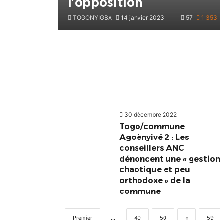
l’opposition
TOGONYIGBA
14 janvier 2023
57
1 353
30 décembre 2022
Togo/commune
Agoènyivé 2 : Les
conseillers ANC
dénoncent une « gestion
chaotique et peu
orthodoxe » de la
commune
Premier
...
40
50
«
59