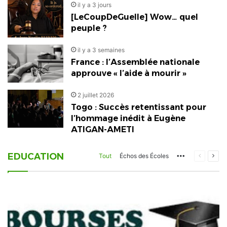
il y a 3 jours
[LeCoupDeGuelle] Wow… quel
peuple ?
il y a 3 semaines
France : l’Assemblée nationale
approuve « l’aide à mourir »
2 juillet 2026
Togo : Succès retentissant pour
l’hommage inédit à Eugène
ATIGAN-AMETI
EDUCATION
More
Page
Pag
Tout
Échos des Écoles
précéden
suiv