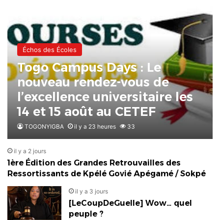
Échos des Écoles
Togo Campus Days : Le
nouveau rendez-vous de
l’excellence universitaire les
14 et 15 août au CETEF
TOGONYIGBA
il y a 23 heures
33
il y a 2 jours
1ère Édition des Grandes Retrouvailles des
Ressortissants de Kpélé Govié Apégamé / Sokpé
il y a 3 jours
[LeCoupDeGuelle] Wow… quel
peuple ?