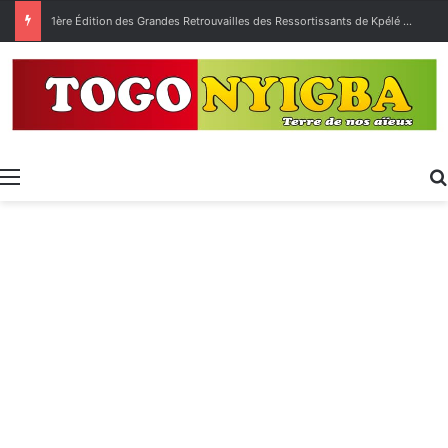
[LeCoupDeGuelle] Wow… quel peuple ?
Menu