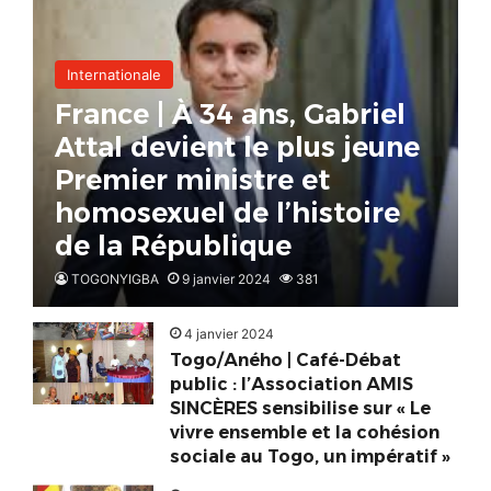
Internationale
France | À 34 ans, Gabriel
Attal devient le plus jeune
Premier ministre et
homosexuel de l’histoire
de la République
TOGONYIGBA
9 janvier 2024
381
4 janvier 2024
Togo/Aného | Café-Débat
public : l’Association AMIS
SINCÈRES sensibilise sur « Le
vivre ensemble et la cohésion
sociale au Togo, un impératif »