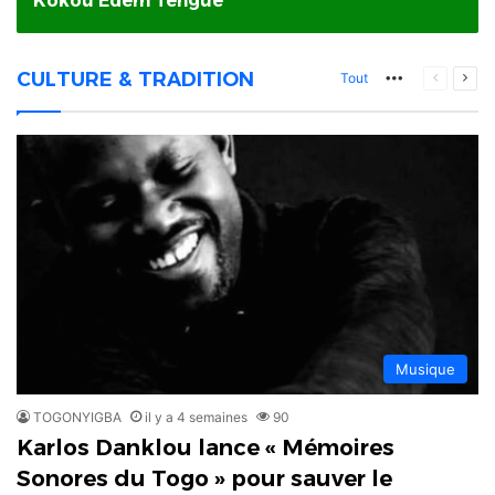
Kokou Edem Tengue
CULTURE & TRADITION
More
Page
Pag
Tout
précéden
suiv
Musique
TOGONYIGBA
il y a 4 semaines
90
Karlos Danklou lance « Mémoires
Sonores du Togo » pour sauver le