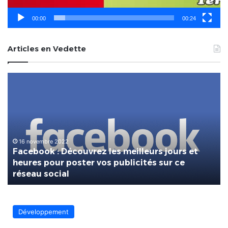
00:00
00:24
Articles en Vedette
Facebook
Ins
:
CP
Découvrez
les
meilleurs
jours
et
16 novembre 2022
Facebook : Découvrez les meilleurs jours et
heures
heures pour poster vos publicités sur ce
pour
réseau social
poster
vos
publicités
sur
Développement
ce
réseau