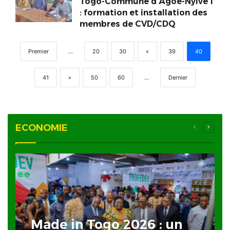
Togo-Commune d’Agoé-Nyivé 1
: formation et installation des
membres de CVD/CDQ
Premier
...
20
30
«
39
40
41
»
50
60
...
Dernier
ECONOMIE
Page
Page
précédente
suivan
Made in Togo 2026 : un