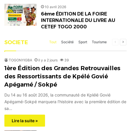
10 avril 2026
6ème ÉDITION DE LA FOIRE
INTERNATIONALE DU LIVRE AU
CETEF TOGO 2000
SOCIETE
Page
Pag
Tout
Société
Sport
Tourisme
précéden
suiv
TOGONYIGBA
il y a 2 jours
39
1ère Édition des Grandes Retrouvailles
des Ressortissants de Kpélé Govié
Apégamé / Sokpé
Du 14 au 16 août 2026, la communauté de Kplélé Govié
Apégamé-Sokpé marquera l’histoire avec la première édition de
sa…
Lire la suite »