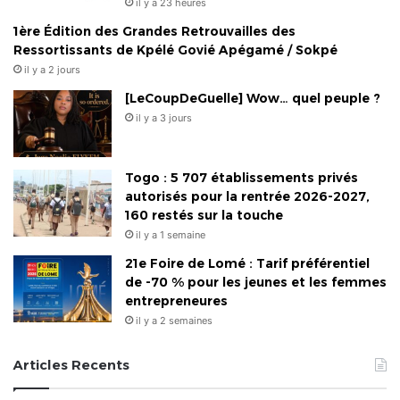
il y a 23 heures
1ère Édition des Grandes Retrouvailles des
Ressortissants de Kpélé Govié Apégamé / Sokpé
il y a 2 jours
[LeCoupDeGuelle] Wow… quel peuple ?
il y a 3 jours
Togo : 5 707 établissements privés
autorisés pour la rentrée 2026-2027,
160 restés sur la touche
il y a 1 semaine
21e Foire de Lomé : Tarif préférentiel
de -70 % pour les jeunes et les femmes
entrepreneures
il y a 2 semaines
Articles Recents