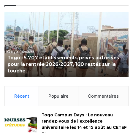
Togo
Ma
:
in
5
To
707
20
établissements
:
privés
un
autorisés
il y a 1 semaine
bil
Togo : 5 707 établissements privés autorisés
pour
pos
pour la rentrée 2026-2027, 160 restés sur la
la
qui
touche
rentrée
pr
2026-
le
2027,
ter
160
po
Récent
Populaire
Commentaires
restés
la
sur
Foi
la
Int
touche
Togo Campus Days : Le nouveau
de
rendez-vous de l’excellence
Lo
universitaire les 14 et 15 août au CETEF