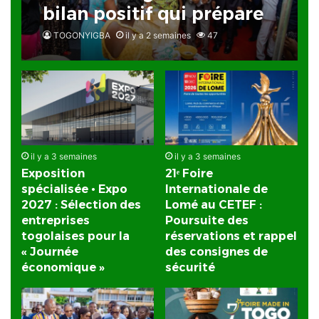
bilan positif qui prépare
le terrain pour la Foire
TOGONYIGBA
il y a 2 semaines
47
Internationale de Lomé
il y a 3 semaines
il y a 3 semaines
Exposition
21ᵉ Foire
spécialisée • Expo
Internationale de
2027 : Sélection des
Lomé au CETEF :
entreprises
Poursuite des
togolaises pour la
réservations et rappel
« Journée
des consignes de
économique »
sécurité