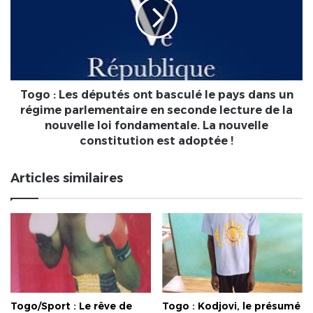
députés
ont
basculé
le
pays
dans
un
Togo : Les députés ont basculé le pays dans un
régime
régime parlementaire en seconde lecture de la
parlementaire
nouvelle loi fondamentale. La nouvelle
en
constitution est adoptée !
seconde
lecture
Articles similaires
de
la
nouvelle
loi
fondamentale.
La
nouvelle
constitution
est
Togo/Sport : Le rêve de
Togo : Kodjovi, le présumé