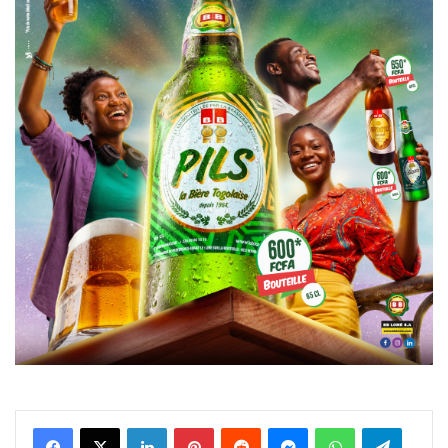
Facebook
X
Linkedin
Pinterest
Reddit
Messenger
WhatsApp
Telegra