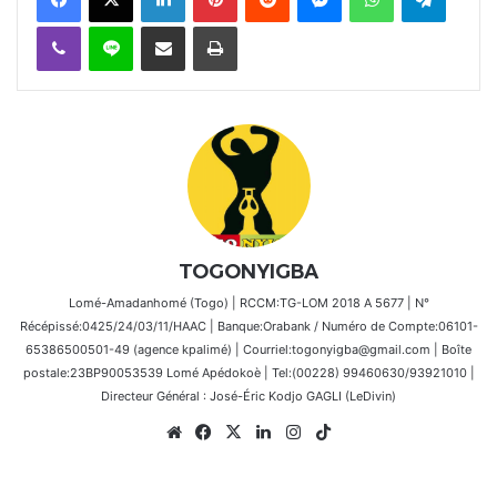
Viber
Ligne
Partager par email
Imprimer
TOGONYIGBA
Lomé-Amadanhomé (Togo) | RCCM:TG-LOM 2018 A 5677 | N°
Récépissé:0425/24/03/11/HAAC | Banque:Orabank / Numéro de Compte:06101-
65386500501-49 (agence kpalimé) | Courriel:togonyigba@gmail.com | Boîte
postale:23BP90053539 Lomé Apédokoè | Tel:(00228) 99460630/93921010 |
Directeur Général : José-Éric Kodjo GAGLI (LeDivin)
Website
Facebook
X
Linkedin
Instagram
TikTok