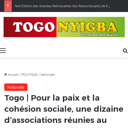
1ère Édition des Grandes Retrouvailles des Ressortissants de Kpélé Govié Apégamé / Sokpé
Menu
Accueil
/
POLITIQUE
/
Nationale
Nationale
Togo | Pour la paix et la
cohésion sociale, une dizaine
d’associations réunies au