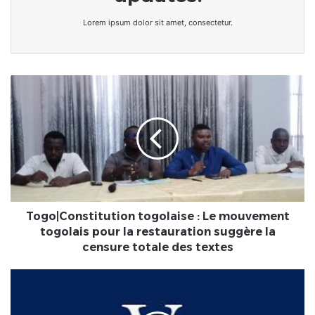
Lorem ipsum dolor sit amet, consectetur.
Togo|Constitution
togolaise
:
Le
mouvement
togolais
pour
la
restauration
suggère
Togo|Constitution togolaise : Le mouvement
la
togolais pour la restauration suggère la
censure
censure totale des textes
totale
des
Togo
textes
:
Les