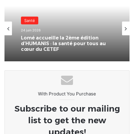
Nationale
Santé
31 mai 2026
24 juin 2026
CETEF Togo 2000 –
(FEST’IMMO/SOLARDAYZ : un franc
succès pour l’édition 2026 du Salon
de l’immobilier et de l’habitat
Lomé accueille la 2ème édition
d’HUMANIS : la santé pour tous au
cœur du CETEF
With Product You Purchase
Subscribe to our mailing
list to get the new
updates!