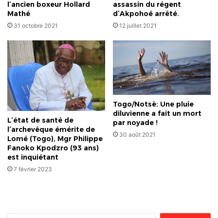
adoptée
l’ancien boxeur Hollard
assassin du régent
!
Mathé
d’Akpohoé arrêté.
31 octobre 2021
12 juillet 2021
Togo/Notsè: Une pluie
diluvienne a fait un mort
L’état de santé de
par noyade !
l’archevêque émérite de
30 août 2021
Lomé (Togo), Mgr Philippe
Fanoko Kpodzro (93 ans)
est inquiétant
7 février 2023
Rechercher :