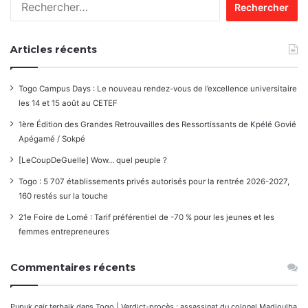
Articles récents
Togo Campus Days : Le nouveau rendez-vous de l’excellence universitaire
les 14 et 15 août au CETEF
1ère Édition des Grandes Retrouvailles des Ressortissants de Kpélé Govié
Apégamé / Sokpé
[LeCoupDeGuelle] Wow… quel peuple ?
Togo : 5 707 établissements privés autorisés pour la rentrée 2026-2027,
160 restés sur la touche
21e Foire de Lomé : Tarif préférentiel de -70 % pour les jeunes et les
femmes entrepreneures
Commentaires récents
Pupuk cair terbaik
dans
Togo | Verdict-procès : assassinat du colonel Madjoulba