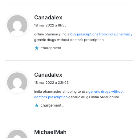
d
Canadalex
i
18 mai 2022 à 6h55
t
online pharmacy india
buy prescriptions from india pharmacy
:
generic drugs without doctor’s prescription
chargement…
d
Canadalex
i
18 mai 2022 à 23h03
t
india pharmacies shipping to usa
generic drugs without
:
doctor’s prescription
generic drugs india order online
chargement…
d
MichaelMah
i