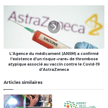
soigner
les
L'Agence
écritures
du
des
médicament
élèves
(ANSM)
a
confirmé
l'existence
d'un
risque
«rare»
L'Agence du médicament (ANSM) a confirmé
de
l'existence d'un risque «rare» de thrombose
thrombose
atypique associé au vaccin contre le Covid-19
atypique
d'AstraZeneca
associé
au
Articles similaires
vaccin
contre
le
Covid-
19