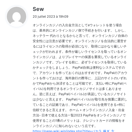
d
Sew
i
20 juillet 2023 à 19h09
t
オンラインカジノの入出金方法としてeウォレットを使う場合
:
は、基本的にオンラインカジノ側で手続きを行います。 しかし、
ネッテラー 代わりとなるからと言って、オンラインカジノ自体の
安全性には注意が必要です。オンラインカジノを合法的に運営す
るにはライセンスの取得が必須になり、取得にはかなり厳しいチ
ェックが行われます。条件が厳しいライセンスを取っているオン
ラインカジノは、よりプレイヤーの保護を重視しているオンライ
ンカジノです。プレイする前に、必ずライセンスを取得している
かチェックをしましょう。 PayPal自体は便利なシステムですの
で、アカウントを作っておくのはおすすめです。PayPalのアカウ
ントを作っておけば、海外旅行の際等に、上記のサイトのいずれ
かでPayPalから決済することは可能です。 支払い時にPayPal(ペ
イパル)を利用できるオンラインカジノサイトは多くありませ
ん。逆に言えば、PayPal(ペイパル)が承認しているカジノサイト
は少ないと言えます。 PayPal(ペイパル)が取引先を慎重に選択し
ていることの証拠であり、PayPal(ペイパル)を使用できる=特に
信頼できると言えます。 ホーム » オンラインカジノ入金・出金
方法- 日本で使える方法一覧2023 PayPalをオンラインカジノで
使用することの1番のメリットは、クレジットカードの情報をオ
ンラインカジノに知られないという点です。
https://page-wiki.win/index.php?title=バカラ_稼ぎ_方