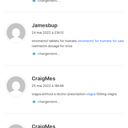
chargement…
d
Jamesbup
i
24 mai 2022 à 23h12
t
stromectol tablets for humans
stromectol for humans for sale
:
ivermectin dosage for mice
chargement…
d
CraigMes
i
25 mai 2022 à 18h48
t
viagra without a doctor prescription
viagra
100mg viagra
:
chargement…
d
CraigMes