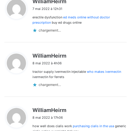
WilliamHeirm
i
7 mai 2022 à 12h31
t
erectile dysfunction
ed meds online without doctor
:
prescription
buy ed drugs online
chargement…
d
WilliamHeirm
i
8 mai 2022 à 4h06
t
tractor supply ivermectin injectable
who makes ivermectin
:
ivermectin for ferrets
chargement…
d
WilliamHeirm
i
8 mai 2022 à 17h06
t
how well does cialis work
purchasing cialis in the usa
generic
: