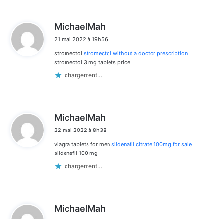
d
MichaelMah
i
21 mai 2022 à 19h56
t
stromectol
stromectol without a doctor prescription
:
stromectol 3 mg tablets price
chargement…
d
MichaelMah
i
22 mai 2022 à 8h38
t
viagra tablets for men
sildenafil citrate 100mg for sale
:
sildenafil 100 mg
chargement…
d
MichaelMah
i