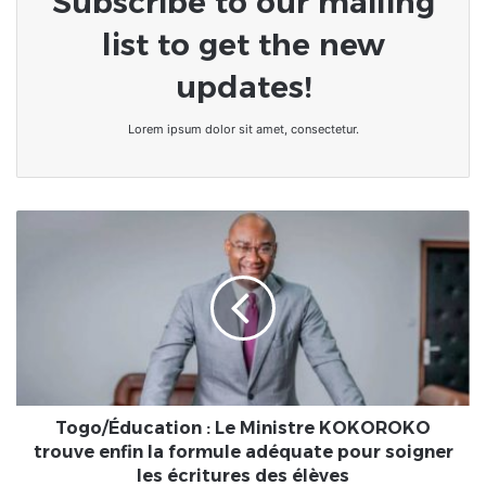
Subscribe to our mailing
list to get the new
updates!
Lorem ipsum dolor sit amet, consectetur.
Togo/
Éducation
:
Le
Ministre
KOKOROKO
trouve
enfin
la
formule
Togo/Éducation : Le Ministre KOKOROKO
adéquate
trouve enfin la formule adéquate pour soigner
pour
les écritures des élèves