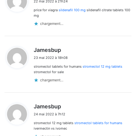
22 mai 2022 à 21h24
t
price for viagra
sildenafil 100 mg
sildenafil citrate tablets 100
:
mg
chargement…
d
Jamesbup
i
23 mai 2022 à 18h08
t
stromectol tablets for humans
stromectol 12 mg tablets
:
stromectol for sale
chargement…
d
Jamesbup
i
24 mai 2022 à 7h12
t
stromectol 12 mg tablets
stromectol tablets for humans
:
ivermectin vs ivomec