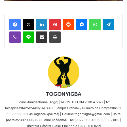
Facebook
X
Linkedin
Pinterest
Reddit
Messenger
WhatsApp
Telegra
Viber
Ligne
Partager par email
Imprimer
TOGONYIGBA
Lomé-Amadanhomé (Togo) | RCCM:TG-LOM 2018 A 5677 | N°
Récépissé:0425/24/03/11/HAAC | Banque:Orabank / Numéro de Compte:06101-
65386500501-49 (agence kpalimé) | Courriel:togonyigba@gmail.com | Boîte
postale:23BP90053539 Lomé Apédokoè | Tel:(00228) 99460630/93921010 |
Directeur Général : José-Éric Kodjo GAGLI (LeDivin)