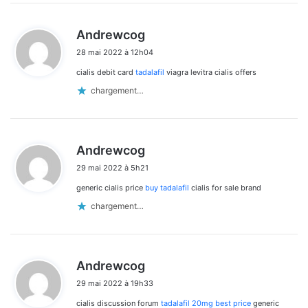
d
Andrewcog
i
28 mai 2022 à 12h04
t
cialis debit card
tadalafil
viagra levitra cialis offers
:
chargement…
d
Andrewcog
i
29 mai 2022 à 5h21
t
generic cialis price
buy tadalafil
cialis for sale brand
:
chargement…
d
Andrewcog
i
29 mai 2022 à 19h33
t
cialis discussion forum
tadalafil 20mg best price
generic