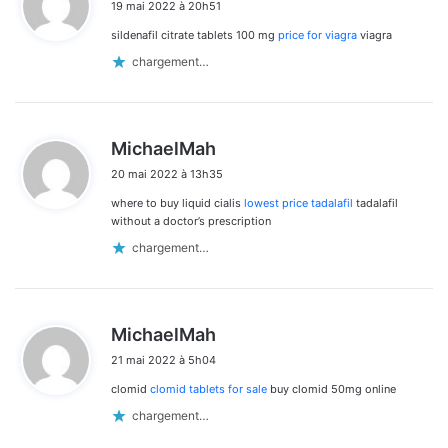
19 mai 2022 à 20h51
t
sildenafil citrate tablets 100 mg
price for viagra
viagra
:
chargement…
d
MichaelMah
i
20 mai 2022 à 13h35
t
where to buy liquid cialis
lowest price tadalafil
tadalafil
:
without a doctor’s prescription
chargement…
d
MichaelMah
i
21 mai 2022 à 5h04
t
clomid
clomid tablets for sale
buy clomid 50mg online
:
chargement…