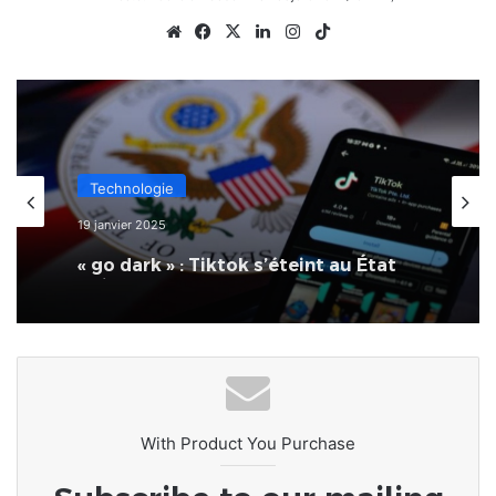
Website
Facebook
X
Linkedin
Instagram
TikTok
Technologie
19 janvier 2025
« go dark » : Tiktok s’éteint au État
Unis
With Product You Purchase