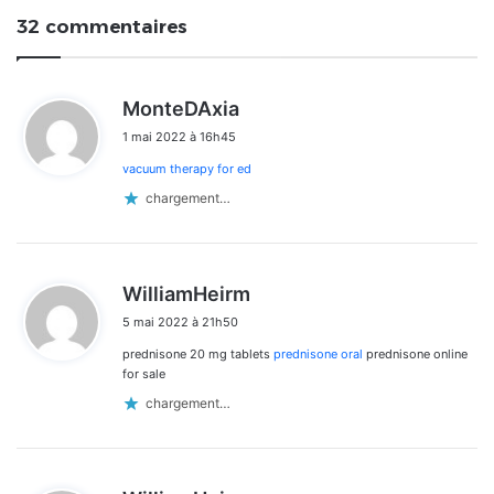
32 commentaires
d
MonteDAxia
i
1 mai 2022 à 16h45
t
vacuum therapy for ed
:
chargement…
d
WilliamHeirm
i
5 mai 2022 à 21h50
t
prednisone 20 mg tablets
prednisone oral
prednisone online
:
for sale
chargement…
d