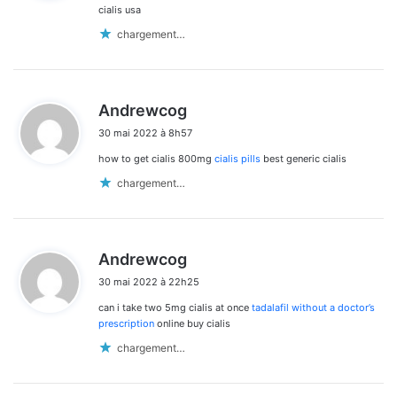
:
cialis usa
chargement…
d
Andrewcog
i
30 mai 2022 à 8h57
t
how to get cialis 800mg
cialis pills
best generic cialis
:
chargement…
d
Andrewcog
i
30 mai 2022 à 22h25
t
can i take two 5mg cialis at once
tadalafil without a doctor’s
:
prescription
online buy cialis
chargement…