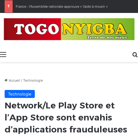
[LeCoupD’œil] Le chassé-croisé entre vacanciers de juillet et d’août a commencé.
Menu
Accueil
/
Technologie
Technologie
Network/Le Play Store et
l’App Store sont envahis
d’applications frauduleuses