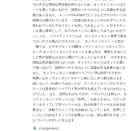
その大きな理由は実店舗を持たないため。オンラインカジノはネ
ットを通して遊べるので、競馬やパチスロのように店舗を作る必
要がありません。 ネットやYouTubeでたくさんビデオスロットの
情報が公開されています。ご自身の好きなシンボルやサウンドが
使われているビデオスロットを試してみましょう。ビデオスロッ
トを選ぶ基準として、以下のポイントに着目してみてはいかがで
しょうか。 ハワイアンドリームは、オンラインカジノ業界で初め
てのパチスロ風のビデオスロット。 オンラインカジノ > 人気の
「勝てる」ビデオスロット10機!オンラインカジノ スロットラン
キング オンラインカジノでスロットを遊ぶ方が、勝率も大当たり
した時の金額もはるかに優れていることになります。 その大きな
理由は実店舗を持たないため。オンラインカジノはネットを通し
て遊べるので、競馬やパチスロのように店舗を作る必要がありま
せん。 オンラインカジノ全体のペイアウト率は約97％ですが、
実際にはオンラインカジノやゲーム毎に少しずつ差があります。
他にもいくつか調べてみましたが、オンラインカジノのビデオス
ロットは基本的にペイアウト率が95%を超えているものがほとん
どでした。 また、混同されがちですが、パチスロとは異なり、オ
ンラインカジノスロットには「目押し」がありません。スピンボ
タンをタップして回ったリールは、自分自身でリールを止める必
要はなく、自動でストップする仕組みになっています。目押しと
いったいわゆるテクニックが必要ないため、初心者の方であって
もプレイしやすいと言えます。
chargement…