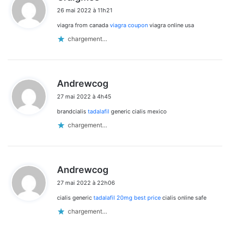
i
26 mai 2022 à 11h21
t
viagra from canada
viagra coupon
viagra online usa
:
chargement…
d
Andrewcog
i
27 mai 2022 à 4h45
t
brandcialis
tadalafil
generic cialis mexico
:
chargement…
d
Andrewcog
i
27 mai 2022 à 22h06
t
cialis generic
tadalafil 20mg best price
cialis online safe
:
chargement…