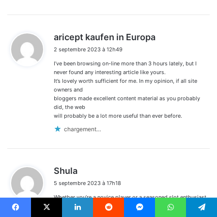
d
aricept kaufen in Europa
i
2 septembre 2023 à 12h49
t
I’ve been browsing on-line more than 3 hours lately, but I
:
never found any interesting article like yours.
It’s lovely worth sufficient for me. In my opinion, if all site
owners and
bloggers made excellent content material as you probably
did, the web
will probably be a lot more useful than ever before.
chargement…
d
Shula
i
5 septembre 2023 à 17h18
t
Whether you’re a novice player or a seasoned slot enthusiast,
:
the UK online casinos that accept Boku payment, such as
NetBet casino, offer an extensive range of slot games to
Facebook
X
Linkedin
Reddit
Messenger
WhatsApp
Telegram