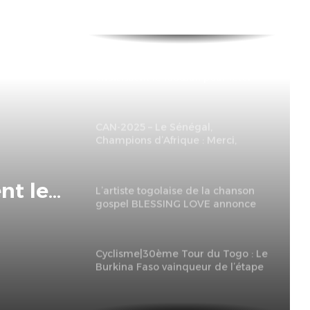
Togo-Média : Les journalistes
choisissent le football pour fêter
leur journée
CAN-2025 – Le Sénégal,
Champions d’Afrique : Merci,
Gaïndés !
L’artiste togolaise de la chanson
nt le
gospel BLESSING LOVE annonce
un concert de fin d’année 100%
ur
live en France
l,
Cyclisme|30ème Tour du Togo : Le
Burkina Faso vainqueur de l’étape
 :
de Lomé. Le maillot du Leader du
classement aux points, le « maillot
vert Pils » reviens au Mali