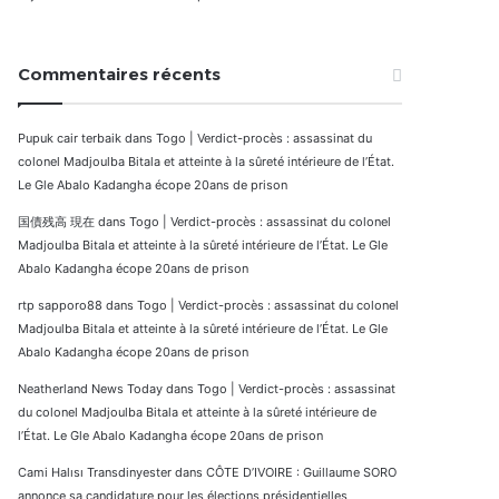
Commentaires récents
Pupuk cair terbaik
dans
Togo | Verdict-procès : assassinat du
colonel Madjoulba Bitala et atteinte à la sûreté intérieure de l’État.
Le Gle Abalo Kadangha écope 20ans de prison
国債残高 現在
dans
Togo | Verdict-procès : assassinat du colonel
Madjoulba Bitala et atteinte à la sûreté intérieure de l’État. Le Gle
Abalo Kadangha écope 20ans de prison
rtp sapporo88
dans
Togo | Verdict-procès : assassinat du colonel
Madjoulba Bitala et atteinte à la sûreté intérieure de l’État. Le Gle
Abalo Kadangha écope 20ans de prison
Neatherland News Today
dans
Togo | Verdict-procès : assassinat
du colonel Madjoulba Bitala et atteinte à la sûreté intérieure de
l’État. Le Gle Abalo Kadangha écope 20ans de prison
Cami Halısı Transdinyester
dans
CÔTE D’IVOIRE : Guillaume SORO
annonce sa candidature pour les élections présidentielles