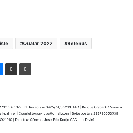
iste
Quatar 2022
Retenus
Messenger
Partager par email
Imprimer
018 A 5677 | N° Récépissé:0425/24/03/11/HAAC | Banque:Orabank / Numéro
kpalimé) | Courriel:togonyigba@gmail.com | Boîte postale:23BP90053539
1010 | Directeur Général : José-Éric Kodjo GAGLI (LeDivin)