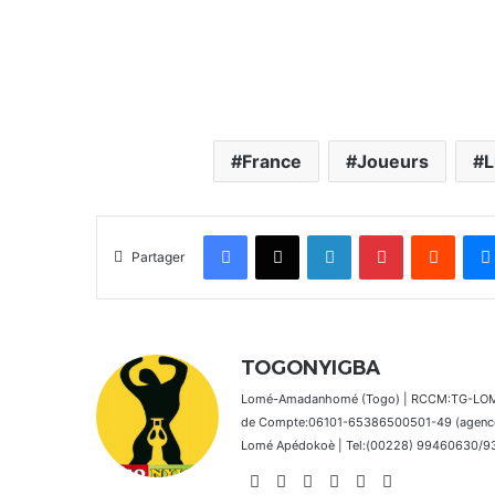
France
Joueurs
L
Facebook
X
Linkedin
Pinterest
Reddit
Partager
TOGONYIGBA
Lomé-Amadanhomé (Togo) | RCCM:TG-LOM 2
de Compte:06101-65386500501-49 (agence 
Lomé Apédokoè | Tel:(00228) 99460630/9392
Website
Facebook
X
Linkedin
Instagram
TikTok