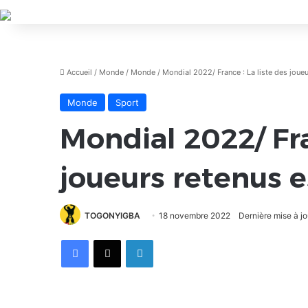
Accueil
/
Monde
/
Monde
/
Mondial 2022/ France : La liste des joueu
Monde
Sport
Mondial 2022/ Fra
joueurs retenus e
TOGONYIGBA
18 novembre 2022
Dernière mise à j
Facebook
X
Linkedin