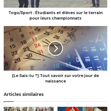
terrain
pour
leurs
Togo/Sport : Étudiants et élèves sur le terrain
championnats
pour leurs championnats
[Le
Sais-
tu
?]
Tout
savoir
sur
votre
jour
de
[Le Sais-tu ?] Tout savoir sur votre jour de
naissance
naissance
Articles similaires