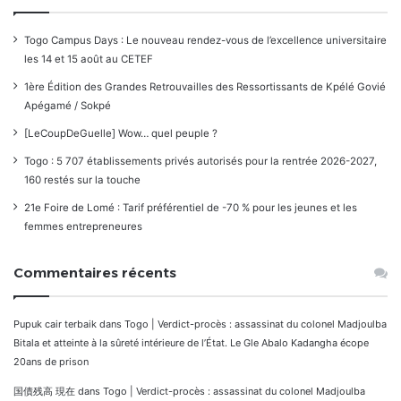
Togo Campus Days : Le nouveau rendez-vous de l’excellence universitaire
les 14 et 15 août au CETEF
1ère Édition des Grandes Retrouvailles des Ressortissants de Kpélé Govié
Apégamé / Sokpé
[LeCoupDeGuelle] Wow… quel peuple ?
Togo : 5 707 établissements privés autorisés pour la rentrée 2026-2027,
160 restés sur la touche
21e Foire de Lomé : Tarif préférentiel de -70 % pour les jeunes et les
femmes entrepreneures
Commentaires récents
Pupuk cair terbaik
dans
Togo | Verdict-procès : assassinat du colonel Madjoulba
Bitala et atteinte à la sûreté intérieure de l’État. Le Gle Abalo Kadangha écope
20ans de prison
国債残高 現在
dans
Togo | Verdict-procès : assassinat du colonel Madjoulba