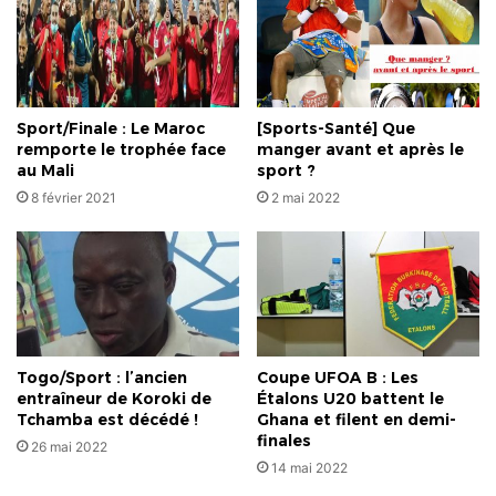
Sport/Finale : Le Maroc
[Sports-Santé] Que
remporte le trophée face
manger avant et après le
au Mali
sport ?
8 février 2021
2 mai 2022
Togo/Sport : l’ancien
Coupe UFOA B : Les
entraîneur de Koroki de
Étalons U20 battent le
Tchamba est décédé !
Ghana et filent en demi-
finales
26 mai 2022
14 mai 2022