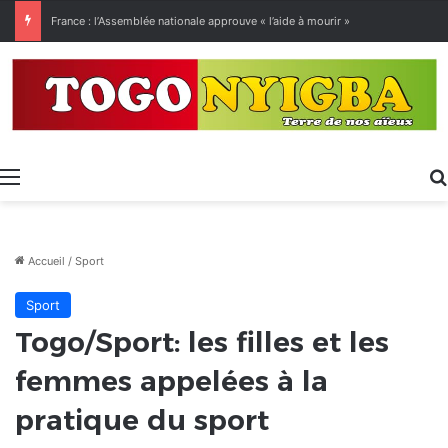
France : l’Assemblée nationale approuve « l’aide à mourir »
Menu
Accueil
/
Sport
Sport
Togo/Sport: les filles et les
femmes appelées à la
pratique du sport