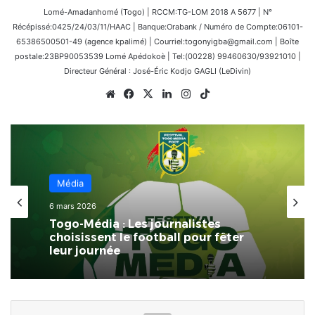
Lomé-Amadanhomé (Togo) | RCCM:TG-LOM 2018 A 5677 | N°
Récépissé:0425/24/03/11/HAAC | Banque:Orabank / Numéro de Compte:06101-
65386500501-49 (agence kpalimé) | Courriel:togonyigba@gmail.com | Boîte
postale:23BP90053539 Lomé Apédokoè | Tel:(00228) 99460630/93921010 |
Directeur Général : José-Éric Kodjo GAGLI (LeDivin)
Website
Facebook
X
Linkedin
Instagram
TikTok
Afrique
Média
19 janvier 2026
6 mars 2026
CAN-2025 – Le Sénégal, Champions
d’Afrique : Merci, Gaïndés !
Togo-Média : Les journalistes
choisissent le football pour fêter