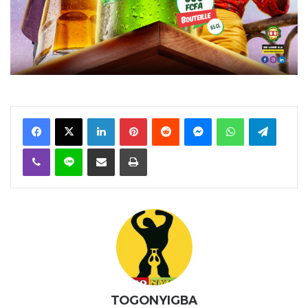
Facebook
X
Linkedin
Pinterest
Reddit
Messenger
WhatsApp
Telegra
Viber
Ligne
Partager par email
Imprimer
TOGONYIGBA