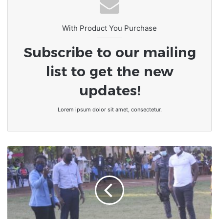
leur journée
With Product You Purchase
Subscribe to our mailing
list to get the new
updates!
Lorem ipsum dolor sit amet, consectetur.
Togo/Sport
:
Étudiants
et
élèves
sur
le