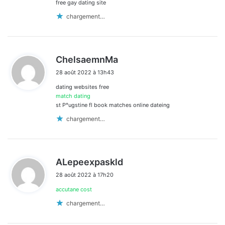
free gay dating site
chargement…
d
ChelsaemnMa
i
28 août 2022 à 13h43
t
dating websites free
:
match dating
st Р°ugstine fl book matches online dateing
chargement…
d
ALepeexpaskld
i
28 août 2022 à 17h20
t
accutane cost
:
chargement…