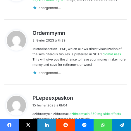
:
chargement…
d
Ordemmymn
i
8 février 2023 à 7h39
t
Microdissection TESE, which allows direct visualization of
:
the seminiferous tubules is preferred in NOA 1
clomid uses
This will give you the chance to have your money make more
money and save for retirement or weed
chargement…
d
PLepeexpaskon
i
15 février 2023 à 6h04
t
azithromycin zithromax
azithromycin 250 mg side effects
:
azithromycin treatment for chlamydia
chargement…
Facebook
X
Linkedin
Reddit
Messenger
WhatsApp
Telegram