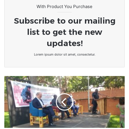
With Product You Purchase
Subscribe to our mailing
list to get the new
updates!
Lorem ipsum dolor sit amet, consectetur.
Togo/Sport:
les
filles
et
les
femmes
appelées
à
la