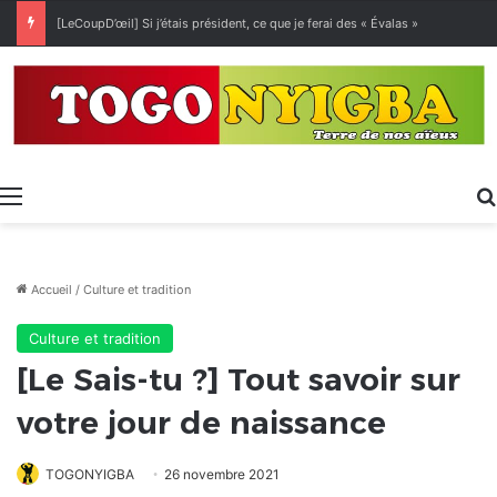
[LeCoupD’œil] Si j’étais président, ce que je ferai des « Évalas »
Menu
Accueil
/
Culture et tradition
Culture et tradition
[Le Sais-tu ?] Tout savoir sur
votre jour de naissance
TOGONYIGBA
26 novembre 2021