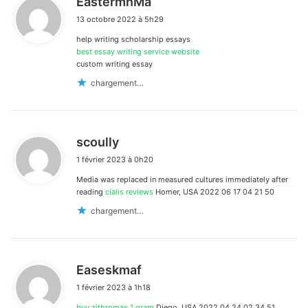
EastermnMa
i
13 octobre 2022 à 5h29
t
help writing scholarship essays
:
best essay writing service website
custom writing essay
chargement…
d
scoully
i
1 février 2023 à 0h20
t
Media was replaced in measured cultures immediately after
:
reading
cialis reviews
Homer, USA 2022 06 17 04 21 50
chargement…
d
Easeskmaf
i
1 février 2023 à 1h18
t
buy zithromax 1 gram
Diego, USA 2022 04 24 02 34 51