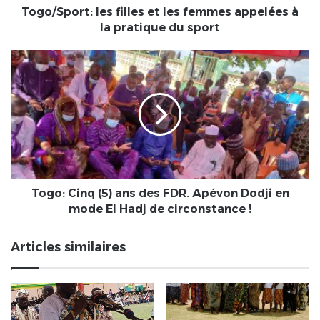
pratique
Togo/Sport: les filles et les femmes appelées à
du
la pratique du sport
sport
Togo:
Cinq
(5)
ans
des
FDR.
Apévon
Dodji
en
mode
Togo: Cinq (5) ans des FDR. Apévon Dodji en
El
mode El Hadj de circonstance !
Hadj
de
Articles similaires
circonstance
!