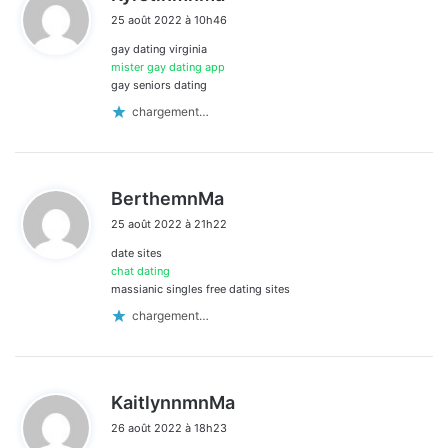
i
25 août 2022 à 10h46
t
gay dating virginia
:
mister gay dating app
gay seniors dating
chargement…
d
BerthemnMa
i
25 août 2022 à 21h22
t
date sites
:
chat dating
massianic singles free dating sites
chargement…
d
KaitlynnmnMa
i
26 août 2022 à 18h23
t