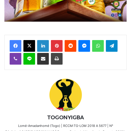
Facebook
X
Linkedin
Pinterest
Reddit
Messenger
WhatsApp
Telegra
Viber
Ligne
Partager par email
Imprimer
TOGONYIGBA
Lomé-Amadanhomé (Togo) | RCCM:TG-LOM 2018 A 5677 | N°