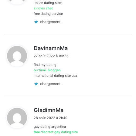
italian dating sites
:
singles chat
free dating service
chargement…
d
DavinamnMa
i
27 août 2022 à 15h36
t
find my dating
:
ourtime inloggen
international dating site usa
chargement…
d
GladimnMa
i
28 août 2022 à 2h49
t
gay dating argentina
:
free discreet gay dating site