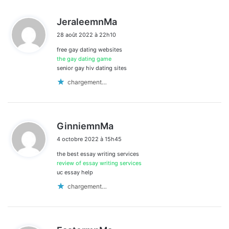
d
JeraleemnMa
i
28 août 2022 à 22h10
t
free gay dating websites
:
the gay dating game
senior gay hiv dating sites
chargement…
d
GinniemnMa
i
4 octobre 2022 à 15h45
t
the best essay writing services
:
review of essay writing services
uc essay help
chargement…
d