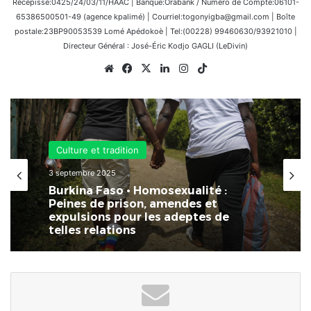
Récépissé:0425/24/03/11/HAAC | Banque:Orabank / Numéro de Compte:06101-
65386500501-49 (agence kpalimé) | Courriel:togonyigba@gmail.com | Boîte
postale:23BP90053539 Lomé Apédokoè | Tel:(00228) 99460630/93921010 |
Directeur Général : José-Éric Kodjo GAGLI (LeDivin)
Website
Facebook
X
Linkedin
Instagram
TikTok
Culture et tradition
3 septembre 2025
Burkina Faso • Homosexualité :
Peines de prison, amendes et
expulsions pour les adeptes de
telles relations