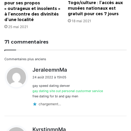
Togo/culture : l’accès aux
pour ses propos
musées nationaux est
« outrageux et insolents »
gratuit pour ces 7 jours
à l’encontre des divinités
d’une localité
18 mai 2021
25 mai 2021
71 commentaires
Navigation
Commentaires plus anciens
d
JeraleemnMa
dans
i
24 août 2022 à 15h05
t
les
gay speed dating denver
:
commentaires
gay dating site out personal custormer service
free dating for bi and gay men
chargement…
d
KyrstinmnMa