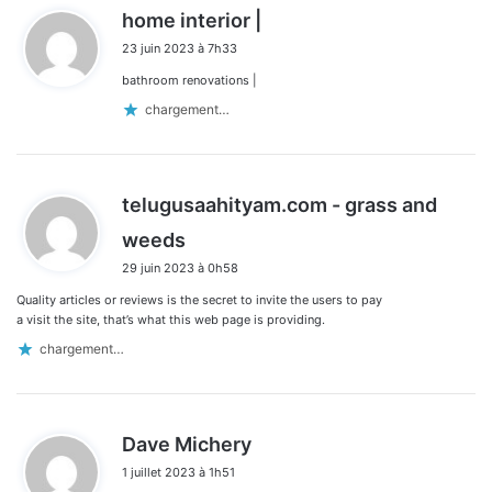
d
home interior |
i
23 juin 2023 à 7h33
t
bathroom renovations |
:
chargement…
telugusaahityam.com - grass and
d
weeds
i
29 juin 2023 à 0h58
t
Quality articles or reviews is the secret to invite the users to pay
:
a visit the site, that’s what this web page is providing.
chargement…
d
Dave Michery
i
1 juillet 2023 à 1h51
t