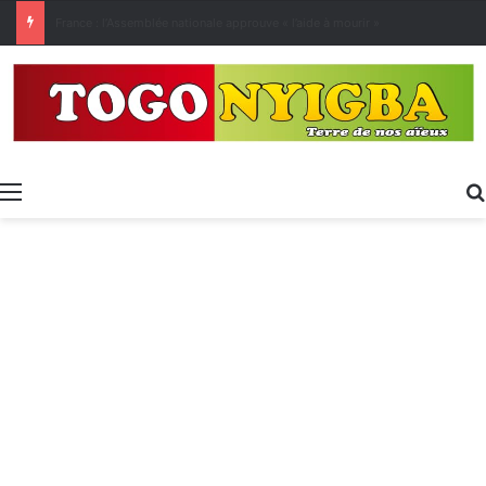
[LeCoupD’œil] Le chassé-croisé entre vacanciers de juillet et d’août a commencé.
Menu