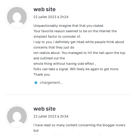
d
web site
i
22 juillet 2023 à 2h24
t
Unquestionably imagine that that you stated.
:
Your favorite reason seemed to be on the internet the
simplest factor to consider of.
I say to you, I definitely get irked while people think about
concerns that they just do
not realize about. You managed to hit the nail upon the top
and outlined out the
whole thing without having side effect ,
folks can take a signal. Will likely be again to get more.
Thank you
chargement…
d
web site
i
22 juillet 2023 à 2h34
t
I have read so many content concerning the blogger lovers
:
but