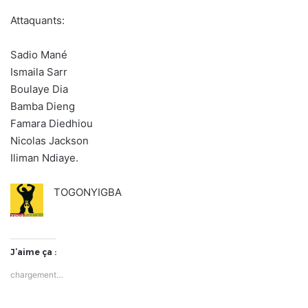
Attaquants:
Sadio Mané
Ismaila Sarr
Boulaye Dia
Bamba Dieng
Famara Diedhiou
Nicolas Jackson
Iliman Ndiaye.
TOGONYIGBA
J’aime ça :
chargement…