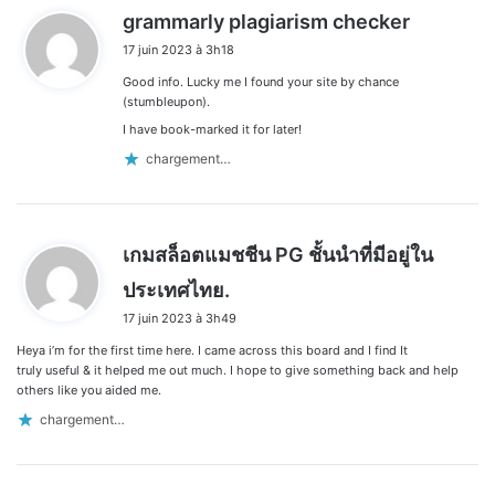
d
grammarly plagiarism checker
i
17 juin 2023 à 3h18
t
Good info. Lucky me I found your site by chance
:
(stumbleupon).
I have book-marked it for later!
chargement…
เกมสล็อตแมชชีน PG ชั้นนำที่มีอยู่ใน
d
ประเทศไทย.
i
17 juin 2023 à 3h49
t
Heya i’m for the first time here. I came across this board and I find It
:
truly useful & it helped me out much. I hope to give something back and help
others like you aided me.
chargement…