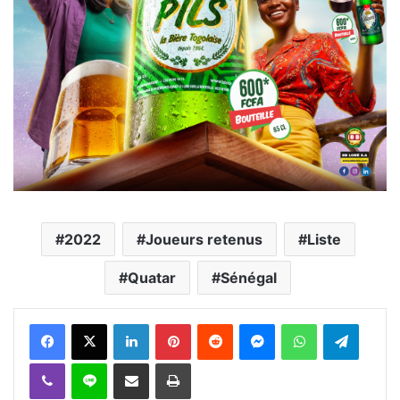
2022
Joueurs retenus
Liste
Quatar
Sénégal
Facebook
X
Linkedin
Pinterest
Reddit
Messenger
WhatsApp
Telegra
Viber
Ligne
Partager par email
Imprimer