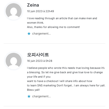
d
Zeina
i
10 juin 2023 à 22h49
t
I love reading through an article that can make men and
:
women think.
Also, thanks for allowing me to comment!
chargement…
d
오피사이트
i
16 juin 2023 à 0h28
t
I believe people who wrote this needs true loving because it’s
:
a blessing. So let me give back and give true love to change
your life and if you
want to have a checkout I will share info about how
to learn SNS marketing Don’t forget.. I am always here for yall.
Bless yall!
chargement…