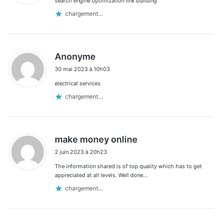
search engine optimization link building
:
chargement…
d
Anonyme
i
30 mai 2023 à 10h03
t
electrical services
:
chargement…
d
make money online
i
2 juin 2023 à 20h23
t
The information shared is of top quality which has to get
:
appreciated at all levels. Well done…
chargement…