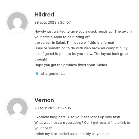
d
Hildred
i
29 août 2023 à 20h57
t
Howdy just wanted to give you a quick heads up. The text in
:
your article seem to be running off
the screen in Safari. I’m not sure if this is a format
issue or something to do with web browser compatibility
but I figured I’d post to let you know. The layout look great
though!
Hope you get the problem fixed soon. Kudos
chargement…
d
Vernon
i
29 août 2023 à 22h35
t
Excellent blog here! Also your site loads up very fast!
:
What web host are you using? Can I get your affiliate link to
your host?
I wish my site loaded up as quickly as yours lol