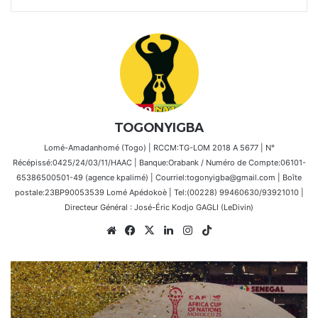
TOGONYIGBA
Lomé-Amadanhomé (Togo) | RCCM:TG-LOM 2018 A 5677 | N°
Récépissé:0425/24/03/11/HAAC | Banque:Orabank / Numéro de Compte:06101-
65386500501-49 (agence kpalimé) | Courriel:togonyigba@gmail.com | Boîte
postale:23BP90053539 Lomé Apédokoè | Tel:(00228) 99460630/93921010 |
Directeur Général : José-Éric Kodjo GAGLI (LeDivin)
Website
Facebook
X
Linkedin
Instagram
TikTok