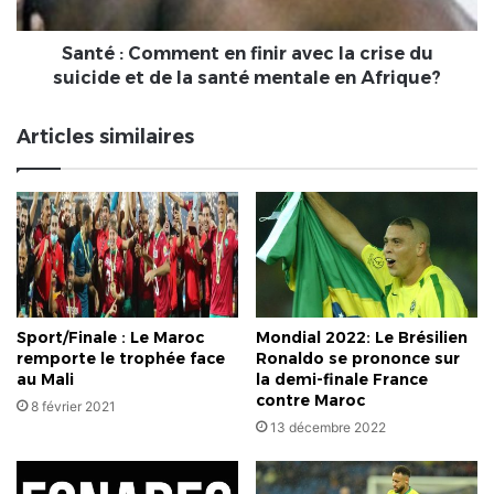
crise
du
suicide
Santé : Comment en finir avec la crise du
et
suicide et de la santé mentale en Afrique?
de
la
Articles similaires
santé
mentale
en
Afrique?
Sport/Finale : Le Maroc
Mondial 2022: Le Brésilien
remporte le trophée face
Ronaldo se prononce sur
au Mali
la demi-finale France
contre Maroc
8 février 2021
13 décembre 2022