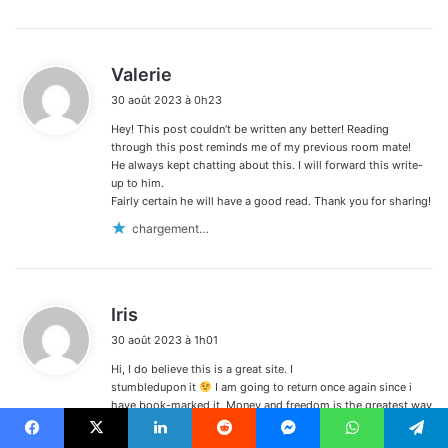
d
Valerie
i
30 août 2023 à 0h23
t
Hey! This post couldn’t be written any better! Reading
:
through this post reminds me of my previous room mate!
He always kept chatting about this. I will forward this write-
up to him.
Fairly certain he will have a good read. Thank you for sharing!
chargement…
d
Iris
i
30 août 2023 à 1h01
t
Hi, I do believe this is a great site. I
:
stumbledupon it
I am going to return once again since i
have book-marked it. Money and freedom is the greatest way
to
change, may you be rich and continue to guide others.
Facebook
X
Linkedin
Reddit
Messenger
WhatsApp
Telegram