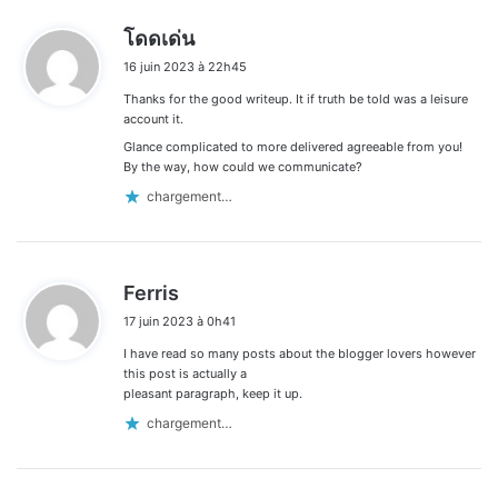
d
โดดเด่น
i
16 juin 2023 à 22h45
t
Thanks for the good writeup. It if truth be told was a leisure
:
account it.
Glance complicated to more delivered agreeable from you!
By the way, how could we communicate?
chargement…
d
Ferris
i
17 juin 2023 à 0h41
t
I have read so many posts about the blogger lovers however
:
this post is actually a
pleasant paragraph, keep it up.
chargement…