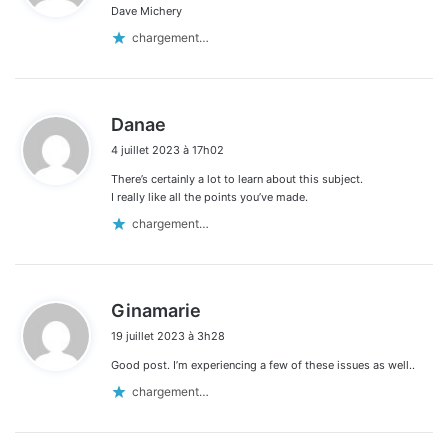
Dave Michery
:
chargement…
d
Danae
i
4 juillet 2023 à 17h02
t
There’s certainly a lot to learn about this subject.
:
I really like all the points you’ve made.
chargement…
d
Ginamarie
i
19 juillet 2023 à 3h28
t
Good post. I’m experiencing a few of these issues as well..
:
chargement…