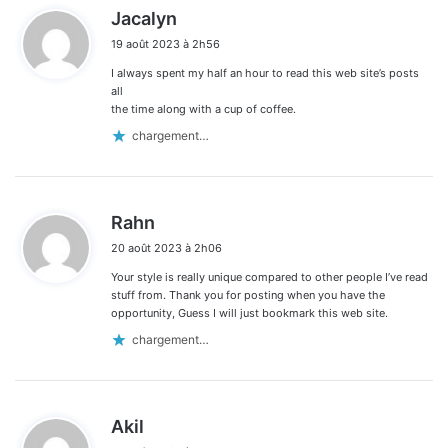
d
Jacalyn
i
19 août 2023 à 2h56
t
I always spent my half an hour to read this web site’s posts
:
all
the time along with a cup of coffee.
chargement…
d
Rahn
i
20 août 2023 à 2h06
t
Your style is really unique compared to other people I’ve read
:
stuff from. Thank you for posting when you have the
opportunity, Guess I will just bookmark this web site.
chargement…
d
Akil
i