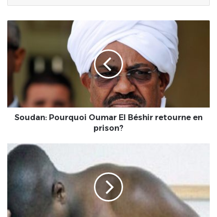
Soudan:
Pourquoi
Oumar
El
Béshir
retourne
en
prison?
Soudan: Pourquoi Oumar El Béshir retourne en
prison?
Santé
:
Comment
en
finir
avec
la