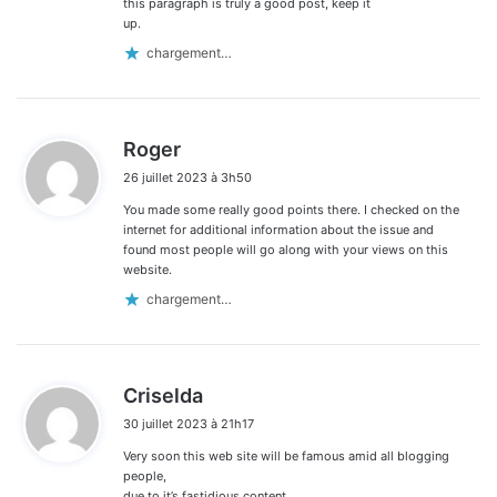
this paragraph is truly a good post, keep it
up.
chargement…
d
Roger
i
26 juillet 2023 à 3h50
t
You made some really good points there. I checked on the
:
internet for additional information about the issue and
found most people will go along with your views on this
website.
chargement…
d
Criselda
i
30 juillet 2023 à 21h17
t
Very soon this web site will be famous amid all blogging
:
people,
due to it’s fastidious content