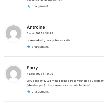
chargement…
d
Antroine
i
3 août 2023 à 18h29
t
bookmarked!!, I really like your site!
:
chargement…
d
Parry
i
4 août 2023 à 14h26
t
Very good info. Lucky me I came across your blog by accident
:
(stumbleupon). I have saved as a favorite for later!
chargement…