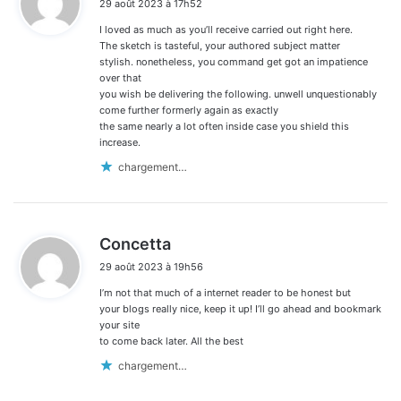
29 août 2023 à 17h52
t
I loved as much as you’ll receive carried out right here.
:
The sketch is tasteful, your authored subject matter
stylish. nonetheless, you command get got an impatience
over that
you wish be delivering the following. unwell unquestionably
come further formerly again as exactly
the same nearly a lot often inside case you shield this
increase.
chargement…
d
Concetta
i
29 août 2023 à 19h56
t
I’m not that much of a internet reader to be honest but
:
your blogs really nice, keep it up! I’ll go ahead and bookmark
your site
to come back later. All the best
chargement…