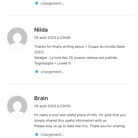
chargement…
d
Nilda
i
29 août 2023 à 23h06
t
Thanks for finally writing about > Coupe du monde Qatar
:
2022/
Sénégal : La liste des 26 joueurs retenus est publiée :
Togonyigba < Loved it!
chargement…
d
Brain
i
29 août 2023 à 23h55
t
It’s really a cool and useful piece of info. I’m glad that you
:
simply shared this useful information with us.
Please stay us up to date like this. Thank you for sharing.
chargement…