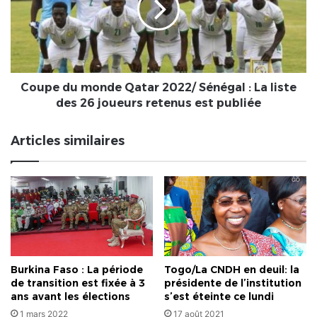
2022/
Sénégal
:
La
liste
des
Coupe du monde Qatar 2022/ Sénégal : La liste
26
des 26 joueurs retenus est publiée
joueurs
retenus
Articles similaires
est
publiée
Burkina Faso : La période
Togo/La CNDH en deuil: la
de transition est fixée à 3
présidente de l’institution
ans avant les élections
s’est éteinte ce lundi
1 mars 2022
17 août 2021