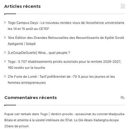
Articles récents
Togo Campus Days : Le nouveau rendez-vous de l’excellence universitaire
les 14 et 15 août au CETEF
1ère Édition des Grandes Retrouvailles des Ressortissants de Kpélé Govié
Apégamé / Sokpé
[LeCoupDeGuelle] Wow… quel peuple ?
Togo : 5 707 établissements privés autorisés pour la rentrée 2026-2027,
160 restés sur la touche
21e Foire de Lomé : Tarif préférentiel de -70 % pour les jeunes et les
femmes entrepreneures
Commentaires récents
Pupuk cair terbaik
dans
Togo | Verdict-procès : assassinat du colonel Madjoulba
Bitala et atteinte à la sûreté intérieure de l’État. Le Gle Abalo Kadangha écope
20ans de prison