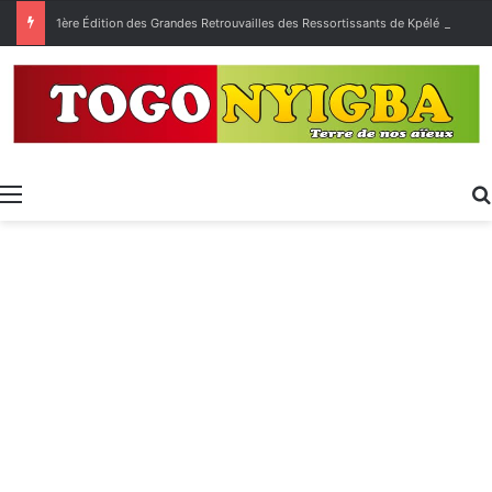
1ère Édition des Grandes Retrouvailles des Ressortissants de Kpélé Govié Apégamé / Sokpé
Menu