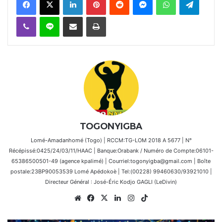
Viber
Ligne
Partager par email
Imprimer
TOGONYIGBA
Lomé-Amadanhomé (Togo) | RCCM:TG-LOM 2018 A 5677 | N°
Récépissé:0425/24/03/11/HAAC | Banque:Orabank / Numéro de Compte:06101-
65386500501-49 (agence kpalimé) | Courriel:togonyigba@gmail.com | Boîte
postale:23BP90053539 Lomé Apédokoè | Tel:(00228) 99460630/93921010 |
Directeur Général : José-Éric Kodjo GAGLI (LeDivin)
Website
Facebook
X
Linkedin
Instagram
TikTok