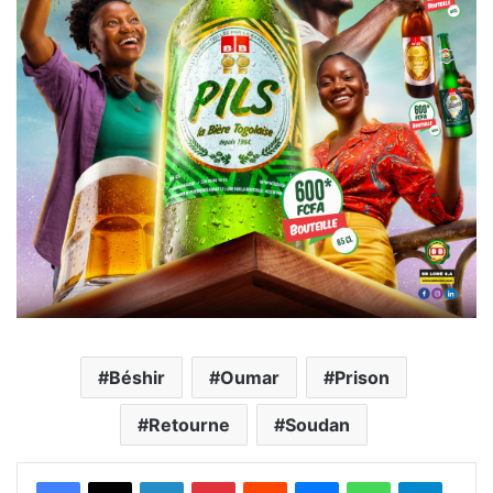
Béshir
Oumar
Prison
Retourne
Soudan
Facebook
X
Linkedin
Pinterest
Reddit
Messenger
WhatsApp
Telegra