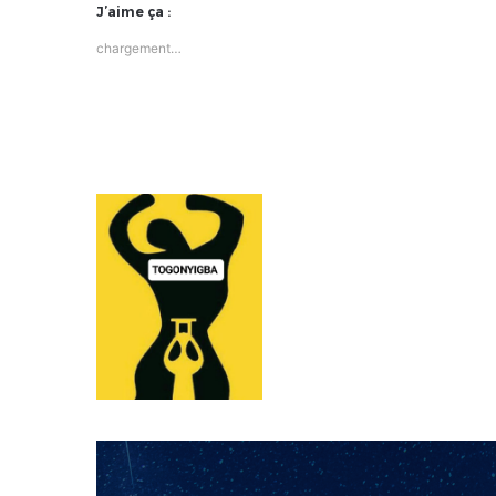
J’aime ça :
chargement…