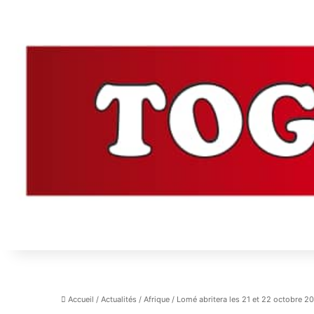
Accueil
/
Actualités
/
Afrique
/
Lomé abritera les 21 et 22 octobre 2