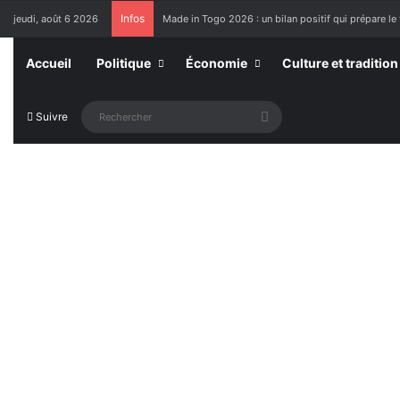
Infos
jeudi, août 6 2026
Made in Togo 2026 : un bilan positif qui prépare le 
Accueil
Politique
Économie
Culture et tradition
Rechercher
Suivre