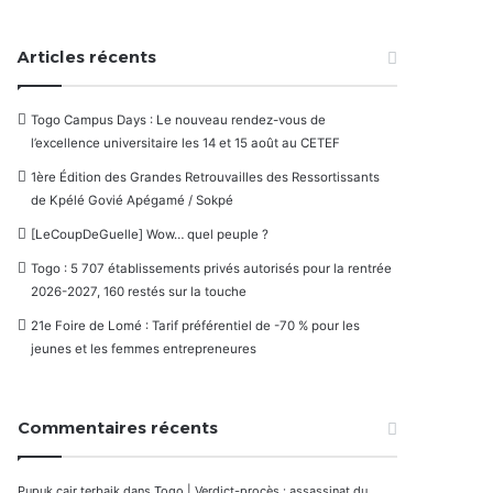
Articles récents
Togo Campus Days : Le nouveau rendez-vous de
l’excellence universitaire les 14 et 15 août au CETEF
1ère Édition des Grandes Retrouvailles des Ressortissants
de Kpélé Govié Apégamé / Sokpé
[LeCoupDeGuelle] Wow… quel peuple ?
Togo : 5 707 établissements privés autorisés pour la rentrée
2026-2027, 160 restés sur la touche
21e Foire de Lomé : Tarif préférentiel de -70 % pour les
jeunes et les femmes entrepreneures
Commentaires récents
Pupuk cair terbaik
dans
Togo | Verdict-procès : assassinat du