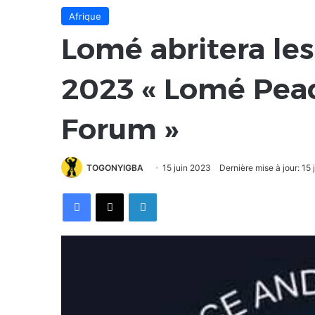
Afrique
Lomé abritera les
2023 « Lomé Peac
Forum »
TOGONYIGBA
15 juin 2023
Dernière mise à jour: 15
Facebook
X
Linkedin