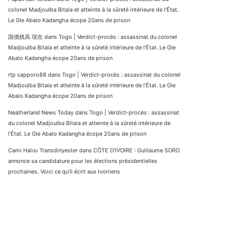
colonel Madjoulba Bitala et atteinte à la sûreté intérieure de l’État.
Le Gle Abalo Kadangha écope 20ans de prison
国債残高 現在
dans
Togo | Verdict-procès : assassinat du colonel
Madjoulba Bitala et atteinte à la sûreté intérieure de l’État. Le Gle
Abalo Kadangha écope 20ans de prison
rtp sapporo88
dans
Togo | Verdict-procès : assassinat du colonel
Madjoulba Bitala et atteinte à la sûreté intérieure de l’État. Le Gle
Abalo Kadangha écope 20ans de prison
Neatherland News Today
dans
Togo | Verdict-procès : assassinat
du colonel Madjoulba Bitala et atteinte à la sûreté intérieure de
l’État. Le Gle Abalo Kadangha écope 20ans de prison
Cami Halısı Transdinyester
dans
CÔTE D’IVOIRE : Guillaume SORO
annonce sa candidature pour les élections présidentielles
prochaines. Voici ce qu’il écrit aux Ivoiriens