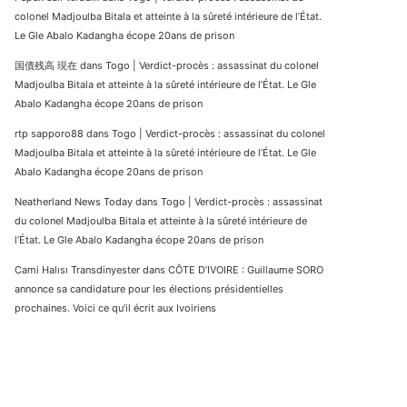
colonel Madjoulba Bitala et atteinte à la sûreté intérieure de l’État.
Le Gle Abalo Kadangha écope 20ans de prison
国債残高 現在
dans
Togo | Verdict-procès : assassinat du colonel
Madjoulba Bitala et atteinte à la sûreté intérieure de l’État. Le Gle
Abalo Kadangha écope 20ans de prison
rtp sapporo88
dans
Togo | Verdict-procès : assassinat du colonel
Madjoulba Bitala et atteinte à la sûreté intérieure de l’État. Le Gle
Abalo Kadangha écope 20ans de prison
Neatherland News Today
dans
Togo | Verdict-procès : assassinat
du colonel Madjoulba Bitala et atteinte à la sûreté intérieure de
l’État. Le Gle Abalo Kadangha écope 20ans de prison
Cami Halısı Transdinyester
dans
CÔTE D’IVOIRE : Guillaume SORO
annonce sa candidature pour les élections présidentielles
prochaines. Voici ce qu’il écrit aux Ivoiriens