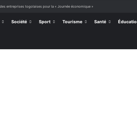
 des entreprises togolaises pour la « Journée économique »
Société
Sport
Tourisme
Santé
Éducati