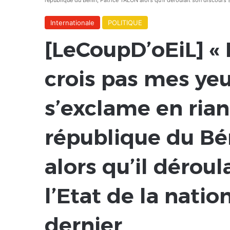
république du Bénin, Patrice TALON alors qu’il déroulait son discours s
Internationale
POLITIQUE
[LeCoupD’oEiL] «
crois pas mes yeu
s’exclame en rian
république du Bé
alors qu’il déroul
l’Etat de la nati
dernier