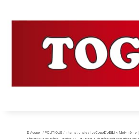
Accueil
/
POLITIQUE
/
Internationale
/
[LeCoupD’oEiL] « Moi-même, je 