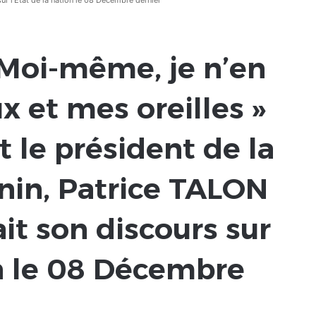
ur l’Etat de la nation le 08 Décembre dernier
 Moi-même, je n’en
x et mes oreilles »
t le président de la
nin, Patrice TALON
ait son discours sur
on le 08 Décembre