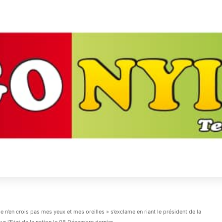
n’en crois pas mes yeux et mes oreilles » s’exclame en riant le président de la