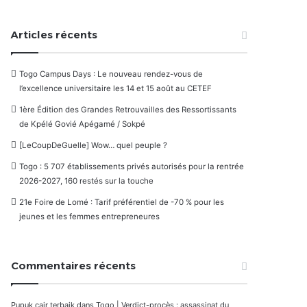
Articles récents
Togo Campus Days : Le nouveau rendez-vous de
l’excellence universitaire les 14 et 15 août au CETEF
1ère Édition des Grandes Retrouvailles des Ressortissants
de Kpélé Govié Apégamé / Sokpé
[LeCoupDeGuelle] Wow… quel peuple ?
Togo : 5 707 établissements privés autorisés pour la rentrée
2026-2027, 160 restés sur la touche
21e Foire de Lomé : Tarif préférentiel de -70 % pour les
jeunes et les femmes entrepreneures
Commentaires récents
Pupuk cair terbaik
dans
Togo | Verdict-procès : assassinat du