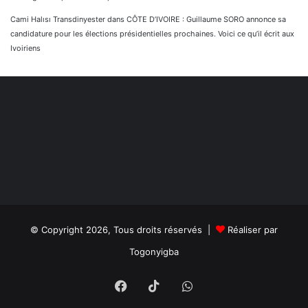
Cami Halısı Transdinyester
dans
CÔTE D’IVOIRE : Guillaume SORO annonce sa
candidature pour les élections présidentielles prochaines. Voici ce qu’il écrit aux
Ivoiriens
© Copyright 2026, Tous droits réservés |
Réaliser par
Togonyigba
Facebook
TikTok
WhatsApp