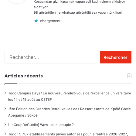
Kocasından gizli kaçamak yapan evli kadın sinem sikişiyor
:
aldatıyor.
98 görüntülenme whatsap görüntülü sex yapan türk liseli.
chargement…
Rechercher :
Articles récents
Togo Campus Days : Le nouveau rendez-vous de l’excellence universitaire
les 14 et 15 août au CETEF
1ère Édition des Grandes Retrouvailles des Ressortissants de Kpélé Govié
Apégamé / Sokpé
[LeCoupDeGuelle] Wow… quel peuple ?
Togo : 5 707 établissements privés autorisés pour la rentrée 2026-2027,