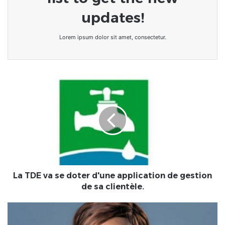
updates!
Lorem ipsum dolor sit amet, consectetur.
La TDE va
se
doter
d'une
application
de
gestion
de
sa
clientèle.
La TDE va se doter d'une application de gestion
de sa clientèle.
Bénin/Reckya
MADOUGOU