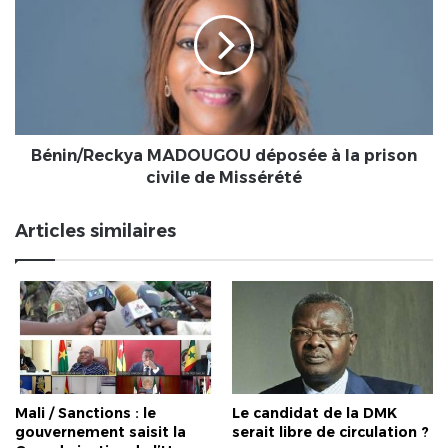
déposée
à
la
prison
civile
de
Missérété
Bénin/Reckya MADOUGOU déposée à la prison
civile de Missérété
Articles similaires
Mali / Sanctions : le
Le candidat de la DMK
gouvernement saisit la
serait libre de circulation ?