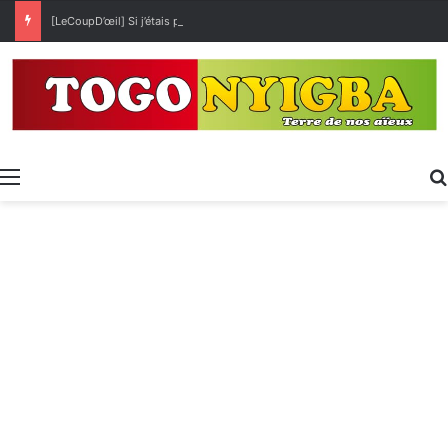
[LeCoupD’œil] Si j’étais président, ce que je ferai des « Évalas »
Menu