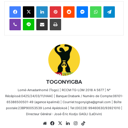
Facebook
X
Linkedin
Pinterest
Reddit
Messenger
WhatsApp
Telegra
Viber
Ligne
Partager par email
Imprimer
TOGONYIGBA
Lomé-Amadanhomé (Togo) | RCCM:TG-LOM 2018 A 5677 | N°
Récépissé:0425/24/03/11/HAAC | Banque:Orabank / Numéro de Compte:06101-
65386500501-49 (agence kpalimé) | Courriel:togonyigba@gmail.com | Boîte
postale:23BP90053539 Lomé Apédokoè | Tel:(00228) 99460630/93921010 |
Directeur Général : José-Éric Kodjo GAGLI (LeDivin)
Website
Facebook
X
Linkedin
Instagram
TikTok