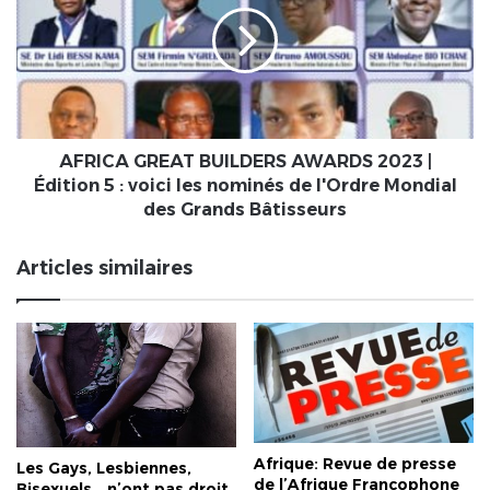
AWARDS
2023
|
Édition
5
:
voici
AFRICA GREAT BUILDERS AWARDS 2023 |
les
Édition 5 : voici les nominés de l'Ordre Mondial
nominés
des Grands Bâtisseurs
de
l'Ordre
Articles similaires
Mondial
des
Grands
Bâtisseurs
Afrique: Revue de presse
Les Gays, Lesbiennes,
de l’Afrique Francophone
Bisexuels… n’ont pas droit