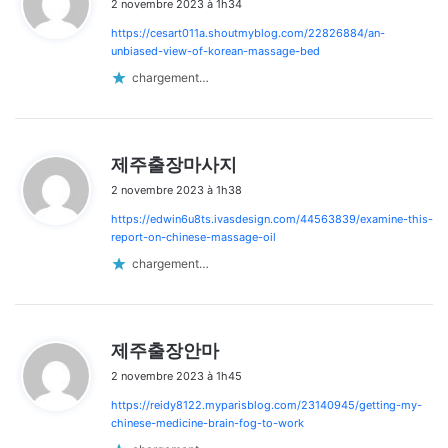
2 novembre 2023 à 1h34
t
https://cesart011a.shoutmyblog.com/22826884/an-
:
unbiased-view-of-korean-massage-bed
chargement…
d
제주출장마사지
i
2 novembre 2023 à 1h38
t
https://edwin6u8ts.ivasdesign.com/44563839/examine-this-
:
report-on-chinese-massage-oil
chargement…
d
제주출장안마
i
2 novembre 2023 à 1h45
t
https://reidy8122.myparisblog.com/23140945/getting-my-
:
chinese-medicine-brain-fog-to-work