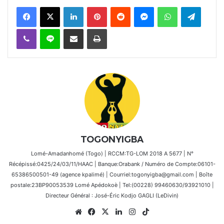
Facebook
X
Linkedin
Pinterest
Reddit
Messenger
WhatsApp
Telegra
Viber
Ligne
Partager par email
Imprimer
TOGONYIGBA
Lomé-Amadanhomé (Togo) | RCCM:TG-LOM 2018 A 5677 | N°
Récépissé:0425/24/03/11/HAAC | Banque:Orabank / Numéro de Compte:06101-
65386500501-49 (agence kpalimé) | Courriel:togonyigba@gmail.com | Boîte
postale:23BP90053539 Lomé Apédokoè | Tel:(00228) 99460630/93921010 |
Directeur Général : José-Éric Kodjo GAGLI (LeDivin)
Website
Facebook
X
Linkedin
Instagram
TikTok