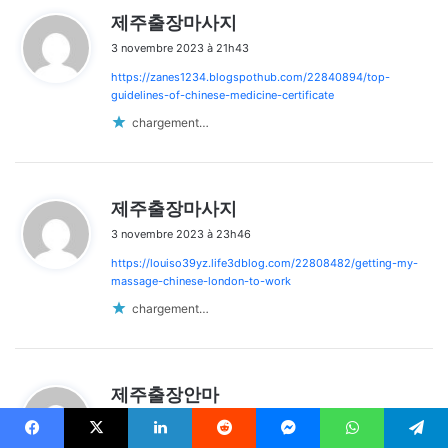
d
제주출장마사지
i
3 novembre 2023 à 21h43
t
https://zanes1234.blogspothub.com/22840894/top-
:
guidelines-of-chinese-medicine-certificate
chargement…
d
제주출장마사지
i
3 novembre 2023 à 23h46
t
https://louiso39yz.life3dblog.com/22808482/getting-my-
:
massage-chinese-london-to-work
chargement…
d
제주출장안마
i
3 novembre 2023 à 23h53
t
Facebook
X
Linkedin
Reddit
Messenger
WhatsApp
Telegram