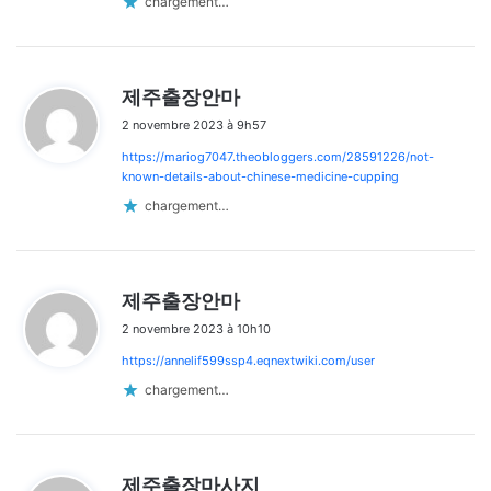
chargement…
d
제주출장안마
i
2 novembre 2023 à 9h57
t
https://mariog7047.theobloggers.com/28591226/not-
:
known-details-about-chinese-medicine-cupping
chargement…
d
제주출장안마
i
2 novembre 2023 à 10h10
t
https://annelif599ssp4.eqnextwiki.com/user
:
chargement…
d
제주출장마사지