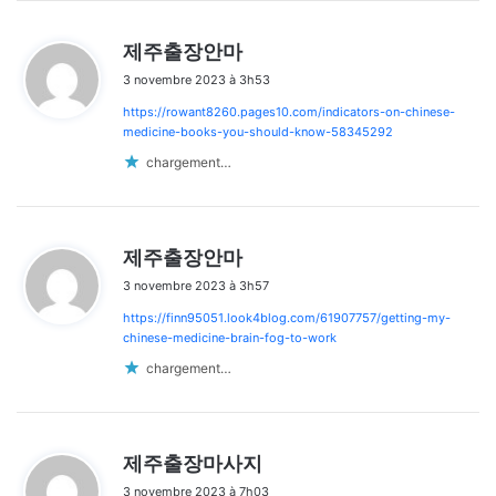
d
제주출장안마
i
3 novembre 2023 à 3h53
t
https://rowant8260.pages10.com/indicators-on-chinese-
:
medicine-books-you-should-know-58345292
chargement…
d
제주출장안마
i
3 novembre 2023 à 3h57
t
https://finn95051.look4blog.com/61907757/getting-my-
:
chinese-medicine-brain-fog-to-work
chargement…
d
제주출장마사지
i
3 novembre 2023 à 7h03