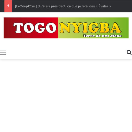
[LeCoupD’œil] Si j’étais président, ce que je ferai des « Évalas »
Menu