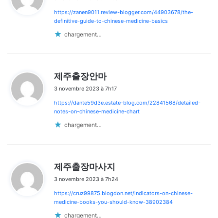
t
https://zanen9011.review-blogger.com/44903678/the-
:
definitive-guide-to-chinese-medicine-basics
chargement…
d
제주출장안마
i
3 novembre 2023 à 7h17
t
https://dante59d3e.estate-blog.com/22841568/detailed-
:
notes-on-chinese-medicine-chart
chargement…
d
제주출장마사지
i
3 novembre 2023 à 7h24
t
https://cruz99875.blogdon.net/indicators-on-chinese-
:
medicine-books-you-should-know-38902384
chargement…