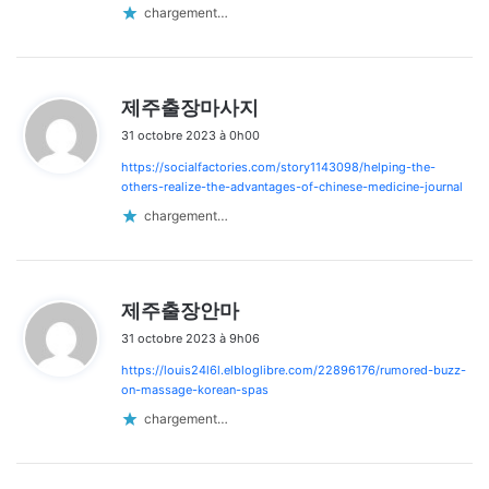
chargement…
d
제주출장마사지
i
31 octobre 2023 à 0h00
t
https://socialfactories.com/story1143098/helping-the-
:
others-realize-the-advantages-of-chinese-medicine-journal
chargement…
d
제주출장안마
i
31 octobre 2023 à 9h06
t
https://louis24l6l.elbloglibre.com/22896176/rumored-buzz-
:
on-massage-korean-spas
chargement…