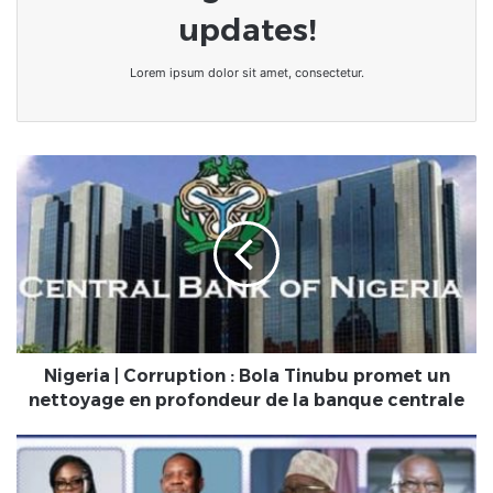
updates!
Lorem ipsum dolor sit amet, consectetur.
Nigeria
|
Corruption
:
Bola
Tinubu
promet
un
nettoyage
en
Nigeria | Corruption : Bola Tinubu promet un
profondeur
nettoyage en profondeur de la banque centrale
de
la
AFRICA
banque
GREAT
centrale
BUILDERS