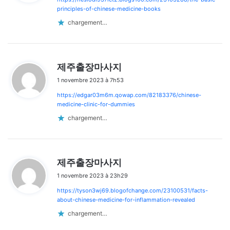
:
principles-of-chinese-medicine-books
chargement…
d
제주출장마사지
i
1 novembre 2023 à 7h53
t
https://edgar03m6m.qowap.com/82183376/chinese-
:
medicine-clinic-for-dummies
chargement…
d
제주출장마사지
i
1 novembre 2023 à 23h29
t
https://tyson3wj69.blogofchange.com/23100531/facts-
:
about-chinese-medicine-for-inflammation-revealed
chargement…