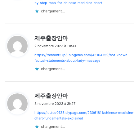
:
by-step-map-for-chinese-medicine-chart
chargement…
d
제주출장안마
i
2 novembre 2023 à 11h41
t
https://trentonf57p8.blogerus.com/45164759/not-known-
:
factual-statements-about-lady-massage
chargement…
d
제주출장안마
i
3 novembre 2023 à 3h27
t
https://louiso0123.slypage.com/23061611/chinese-medicine-
:
chart-fundamentals-explained
chargement…