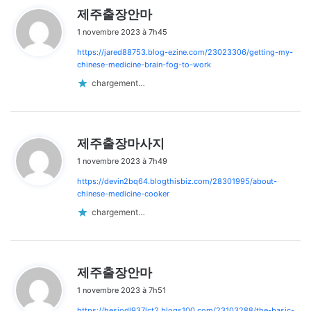
d
제주출장안마
i
1 novembre 2023 à 7h45
t
https://jared88753.blog-ezine.com/23023306/getting-my-
:
chinese-medicine-brain-fog-to-work
chargement…
d
제주출장마사지
i
1 novembre 2023 à 7h49
t
https://devin2bq64.blogthisbiz.com/28301995/about-
:
chinese-medicine-cooker
chargement…
d
제주출장안마
i
1 novembre 2023 à 7h51
t
https://hesiodl937lct2.blogs100.com/23103288/the-basic-