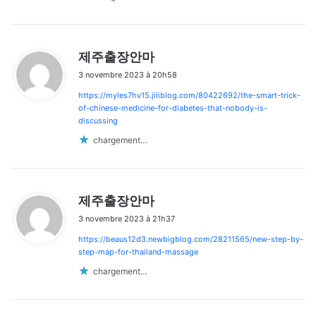
d
제주출장안마
i
3 novembre 2023 à 20h58
t
https://myles7hv15.jiliblog.com/80422692/the-smart-trick-
:
of-chinese-medicine-for-diabetes-that-nobody-is-
discussing
chargement…
d
제주출장안마
i
3 novembre 2023 à 21h37
t
https://beaus12d3.newbigblog.com/28211565/new-step-by-
:
step-map-for-thailand-massage
chargement…