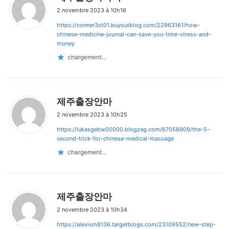
i
2 novembre 2023 à 10h16
t
https://conner3st01.buyoutblog.com/22963161/how-
:
chinese-medicine-journal-can-save-you-time-stress-and-
money
chargement…
d
제주출장안마
i
2 novembre 2023 à 10h25
t
https://lukasgebw00000.blogzag.com/67058909/the-5-
:
second-trick-for-chinese-medical-massage
chargement…
d
제주출장안마
i
2 novembre 2023 à 10h34
t
https://alexism8136.targetblogs.com/23109552/new-step-