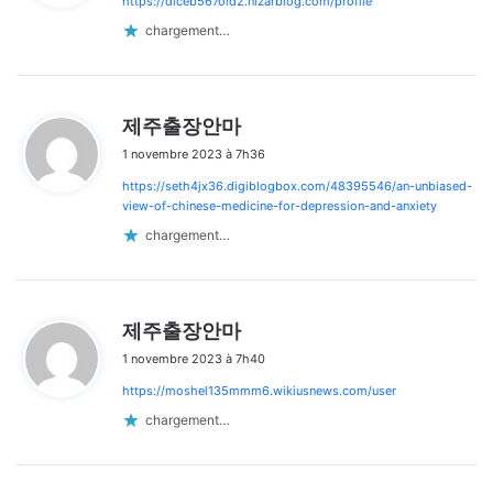
https://diceb567oid2.nizarblog.com/profile
:
chargement…
d
제주출장안마
i
1 novembre 2023 à 7h36
t
https://seth4jx36.digiblogbox.com/48395546/an-unbiased-
:
view-of-chinese-medicine-for-depression-and-anxiety
chargement…
d
제주출장안마
i
1 novembre 2023 à 7h40
t
https://moshel135mmm6.wikiusnews.com/user
:
chargement…