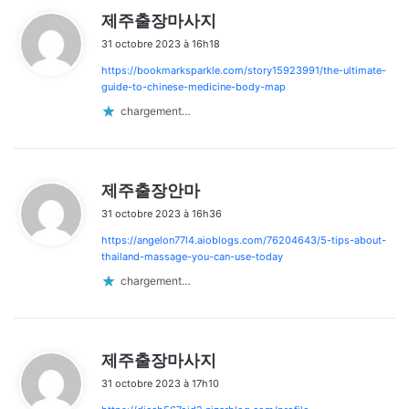
d
제주출장마사지
i
31 octobre 2023 à 16h18
t
https://bookmarksparkle.com/story15923991/the-ultimate-
:
guide-to-chinese-medicine-body-map
chargement…
d
제주출장안마
i
31 octobre 2023 à 16h36
t
https://angelon77l4.aioblogs.com/76204643/5-tips-about-
:
thailand-massage-you-can-use-today
chargement…
d
제주출장마사지
i
31 octobre 2023 à 17h10
t