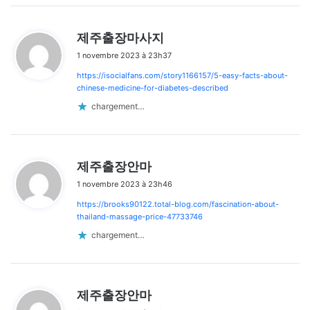
d
제주출장마사지
i
1 novembre 2023 à 23h37
t
https://isocialfans.com/story1166157/5-easy-facts-about-
:
chinese-medicine-for-diabetes-described
chargement…
d
제주출장안마
i
1 novembre 2023 à 23h46
t
https://brooks90122.total-blog.com/fascination-about-
:
thailand-massage-price-47733746
chargement…
d
제주출장안마
i