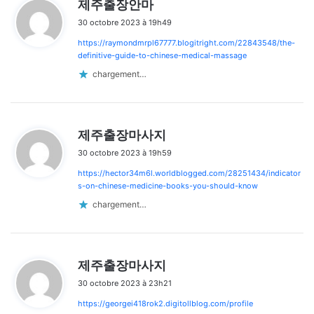
제주출장안마
i
les
30 octobre 2023 à 19h49
t
commentaires
https://raymondmrpl67777.blogitright.com/22843548/the-
:
definitive-guide-to-chinese-medical-massage
chargement…
d
제주출장마사지
i
30 octobre 2023 à 19h59
t
https://hector34m6l.worldblogged.com/28251434/indicator
:
s-on-chinese-medicine-books-you-should-know
chargement…
d
제주출장마사지
i
30 octobre 2023 à 23h21
t
https://georgei418rok2.digitollblog.com/profile
: