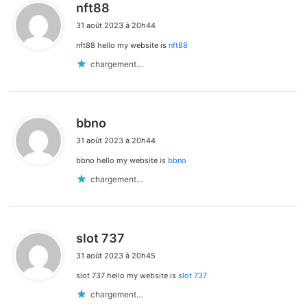
d
nft88
i
31 août 2023 à 20h44
t
nft88 hello my website is
nft88
:
chargement…
d
bbno
i
31 août 2023 à 20h44
t
bbno hello my website is
bbno
:
chargement…
d
slot 737
i
31 août 2023 à 20h45
t
slot 737 hello my website is
slot 737
:
chargement…