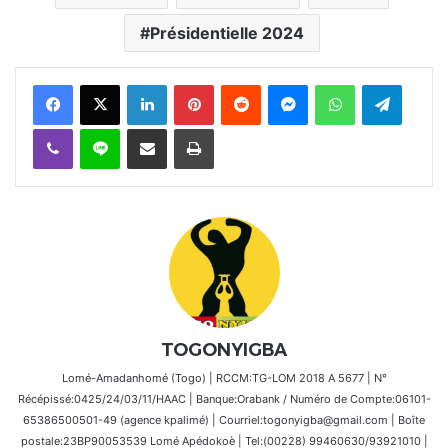
Présidentielle 2024
Facebook
X
Linkedin
Pinterest
Reddit
Messenger
WhatsApp
Telegra
Viber
Ligne
Partager par email
Imprimer
TOGONYIGBA
Lomé-Amadanhomé (Togo) | RCCM:TG-LOM 2018 A 5677 | N°
Récépissé:0425/24/03/11/HAAC | Banque:Orabank / Numéro de Compte:06101-
65386500501-49 (agence kpalimé) | Courriel:togonyigba@gmail.com | Boîte
postale:23BP90053539 Lomé Apédokoè | Tel:(00228) 99460630/93921010 |