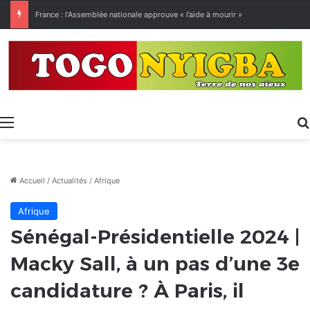
[LeCoupD’œil] Le chassé-croisé entre vacanciers de juillet et d’août a commencé.
Menu
Accueil
/
Actualités
/
Afrique
Afrique
Sénégal-Présidentielle 2024 |
Macky Sall, à un pas d’une 3e
candidature ? À Paris, il