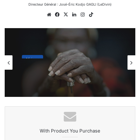
Directeur Général : José-Éric Kodjo GAGLI (LeDivin)
Website
Facebook
X
Linkedin
Instagram
TikTok
Afrique
8 mars 2026
L’Afrique au carrefour des
consciences : le devoir de rompre
avec la culture du naufrage
With Product You Purchase