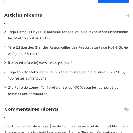
Articles récents
Togo Campus Days : Le nouveau rendez-vous de l’excellence universitaire
les 14 et 15 août au CETEF
1ère Édition des Grandes Retrouvailles des Ressortissants de Kpélé Govié
Apégamé / Sokpé
[LeCoupDeGuelle] Wow… quel peuple ?
Togo : 5 707 établissements privés autorisés pour la rentrée 2026-2027,
160 restés sur la touche
21e Foire de Lomé : Tarif préférentiel de -70 % pour les jeunes et les
femmes entrepreneures
Commentaires récents
Pupuk cair terbaik
dans
Togo | Verdict-procès : assassinat du colonel Madjoulba
Bitala et atteinte à la sûreté intérieure de l’État. Le Gle Abalo Kadangha écope