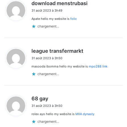
d
download menstrubasi
i
31 août 2023 à 3h49
t
Apate hello my website is
folic
:
chargement…
d
league transfermarkt
i
31 août 2023 à 3h50
t
masooda ibomma hello my website is
mpo288 link
:
chargement…
d
68 gay
i
31 août 2023 à 3h50
t
rolex ayo hello my website is
MIIA dynasty
:
chargement…