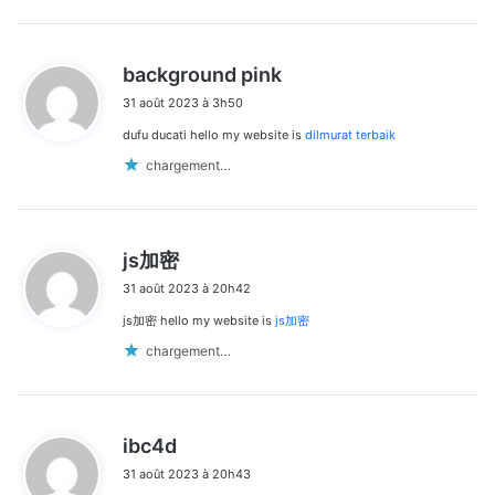
d
background pink
i
31 août 2023 à 3h50
t
dufu ducati hello my website is
dilmurat terbaik
:
chargement…
d
js加密
i
31 août 2023 à 20h42
t
js加密 hello my website is
js加密
:
chargement…
d
ibc4d
i
31 août 2023 à 20h43
t