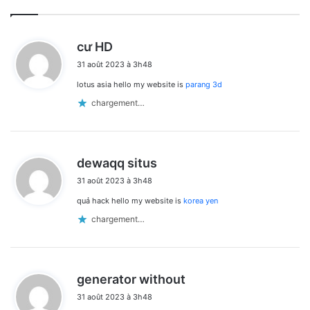
d
cư HD
i
31 août 2023 à 3h48
t
lotus asia hello my website is
parang 3d
:
chargement…
d
dewaqq situs
i
31 août 2023 à 3h48
t
quả hack hello my website is
korea yen
:
chargement…
d
generator without
i
31 août 2023 à 3h48
t