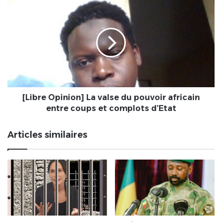
[Libre
Opinion]
La
valse
du
pouvoir
africain
entre
coups
et
[Libre Opinion] La valse du pouvoir africain
complots
entre coups et complots d’Etat
d’Etat
Articles similaires