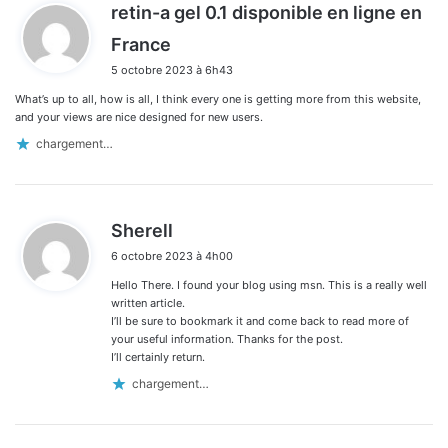
retin-a gel 0.1 disponible en ligne en
d
France
i
5 octobre 2023 à 6h43
t
What’s up to all, how is all, I think every one is getting more from this website,
:
and your views are nice designed for new users.
chargement…
d
Sherell
i
6 octobre 2023 à 4h00
t
Hello There. I found your blog using msn. This is a really well
:
written article.
I’ll be sure to bookmark it and come back to read more of
your useful information. Thanks for the post.
I’ll certainly return.
chargement…