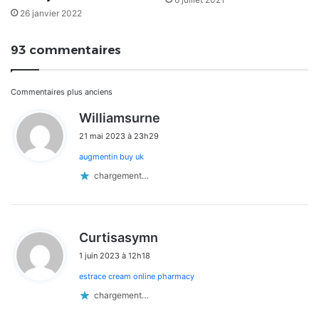
26 janvier 2022
93 commentaires
Navigation
Commentaires plus anciens
d
Williamsurne
dans
i
21 mai 2023 à 23h29
t
les
augmentin buy uk
:
commentaires
chargement…
d
Curtisasymn
i
1 juin 2023 à 12h18
t
estrace cream online pharmacy
:
chargement…