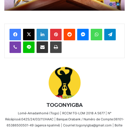
Facebook
X
Linkedin
Pinterest
Reddit
Messenger
WhatsApp
Telegra
Viber
Ligne
Partager par email
Imprimer
TOGONYIGBA
Lomé-Amadanhomé (Togo) | RCCM:TG-LOM 2018 A 5677 | N°
Récépissé:0425/24/03/11/HAAC | Banque:Orabank / Numéro de Compte:06101-
65386500501-49 (agence kpalimé) | Courriel:togonyigba@gmail.com | Boîte