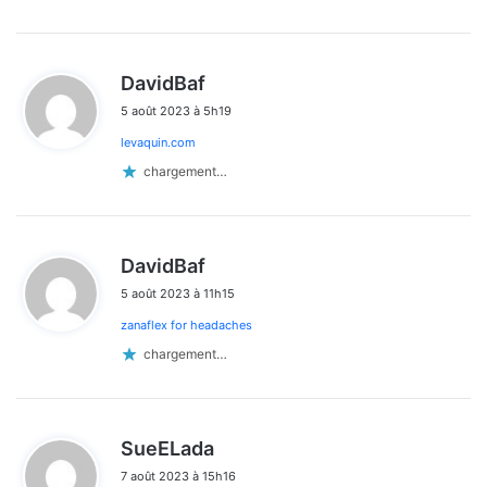
d
DavidBaf
i
5 août 2023 à 5h19
t
levaquin.com
:
chargement…
d
DavidBaf
i
5 août 2023 à 11h15
t
zanaflex for headaches
:
chargement…
d
SueELada
i
7 août 2023 à 15h16
t