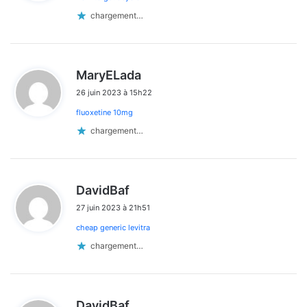
:
chargement…
d
MaryELada
i
26 juin 2023 à 15h22
t
fluoxetine 10mg
:
chargement…
d
DavidBaf
i
27 juin 2023 à 21h51
t
cheap generic levitra
:
chargement…
d
DavidBaf