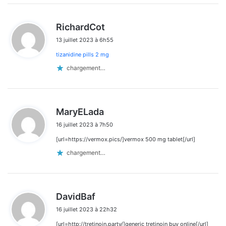
d
RichardCot
i
13 juillet 2023 à 6h55
t
tizanidine pills 2 mg
:
chargement…
d
MaryELada
i
16 juillet 2023 à 7h50
t
[url=https://vermox.pics/]vermox 500 mg tablet[/url]
:
chargement…
d
DavidBaf
i
16 juillet 2023 à 22h32
t
[url=http://tretinoin.party/]generic tretinoin buy online[/url]