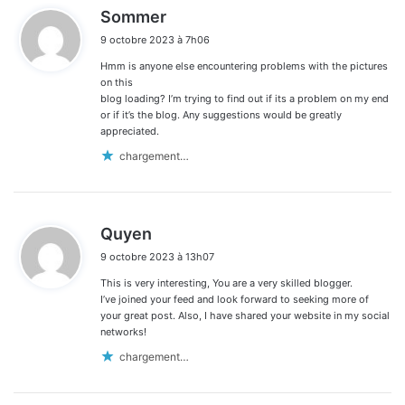
d
Sommer
i
9 octobre 2023 à 7h06
t
Hmm is anyone else encountering problems with the pictures
:
on this
blog loading? I’m trying to find out if its a problem on my end
or if it’s the blog. Any suggestions would be greatly
appreciated.
chargement…
d
Quyen
i
9 octobre 2023 à 13h07
t
This is very interesting, You are a very skilled blogger.
:
I’ve joined your feed and look forward to seeking more of
your great post. Also, I have shared your website in my social
networks!
chargement…