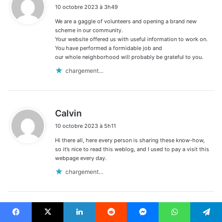
i
10 octobre 2023 à 3h49
t
We are a gaggle of volunteers and opening a brand new
:
scheme in our community.
Your website offered us with useful information to work on.
You have performed a formidable job and
our whole neighborhood will probably be grateful to you.
chargement…
d
Calvin
i
10 octobre 2023 à 5h11
t
Hi there all, here every person is sharing these know-how,
:
so it’s nice to read this weblog, and I used to pay a visit this
webpage every day.
chargement…
d
Rhea
i
Facebook
X
Linkedin
Reddit
Messenger
WhatsApp
Telegram