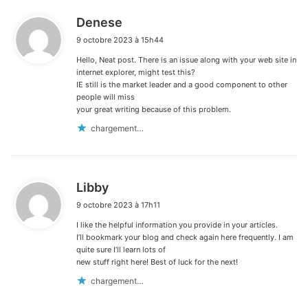
d
Denese
i
9 octobre 2023 à 15h44
t
Hello, Neat post. There is an issue along with your web site in
:
internet explorer, might test this?
IE still is the market leader and a good component to other
people will miss
your great writing because of this problem.
chargement…
d
Libby
i
9 octobre 2023 à 17h11
t
I like the helpful information you provide in your articles.
:
I’ll bookmark your blog and check again here frequently. I am
quite sure I’ll learn lots of
new stuff right here! Best of luck for the next!
chargement…