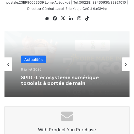
postale:23BP90053539 Lomé Apédokoè | Tel:(00228) 99460630/93921010 |
Directeur Général : José-Éric Kodjo GAGLI (LeDivin)
Website
Facebook
X
Linkedin
Instagram
TikTok
Économie
4 juillet 2026
La 7ème Foire Made in Togo au
CETEF Togo 2000 bat déjà son plein
With Product You Purchase