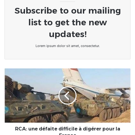
Subscribe to our mailing
list to get the new
updates!
Lorem ipsum dolor sit amet, consectetur.
RCA:
une
défaite
difficile
à
digérer
pour
la
France
RCA: une défaite difficile à digérer pour la