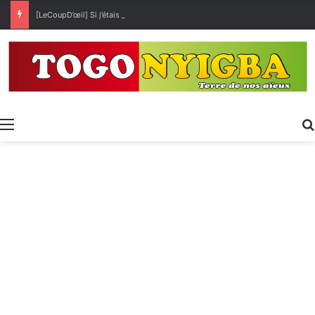
[LeCoupD’œil] Si j’étais président, ce que je ferai des « Évalas »
Menu