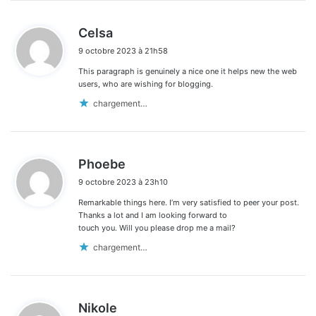
d
Celsa
i
9 octobre 2023 à 21h58
t
This paragraph is genuinely a nice one it helps new the web
:
users, who are wishing for blogging.
chargement…
d
Phoebe
i
9 octobre 2023 à 23h10
t
Remarkable things here. I’m very satisfied to peer your post.
:
Thanks a lot and I am looking forward to
touch you. Will you please drop me a mail?
chargement…
d
Nikole