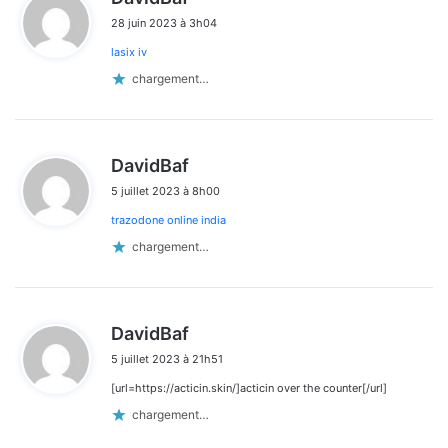
i
28 juin 2023 à 3h04
t
lasix iv
:
chargement…
d
DavidBaf
i
5 juillet 2023 à 8h00
t
trazodone online india
:
chargement…
d
DavidBaf
i
5 juillet 2023 à 21h51
t
[url=https://acticin.skin/]acticin over the counter[/url]
:
chargement…