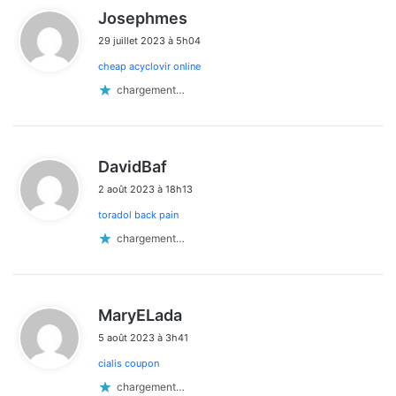
d
Josephmes
i
29 juillet 2023 à 5h04
t
cheap acyclovir online
:
chargement…
d
DavidBaf
i
2 août 2023 à 18h13
t
toradol back pain
:
chargement…
d
MaryELada
i
5 août 2023 à 3h41
t
cialis coupon
:
chargement…