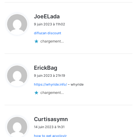
d
JoeELada
i
9 juin 2023 à 11h02
t
diflucan discount
:
chargement…
d
ErickBag
i
9 juin 2023 à 21h19
t
https://whyride.info/
– whyride
:
chargement…
d
Curtisasymn
i
14 juin 2023 à 1h31
t
how to get acyclovir