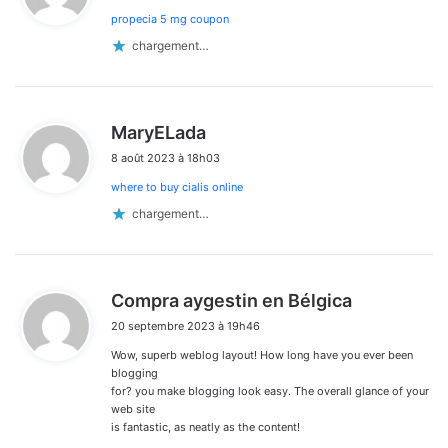
propecia 5 mg coupon
:
chargement…
d
MaryELada
i
8 août 2023 à 18h03
t
where to buy cialis online
:
chargement…
d
Compra aygestin en Bélgica
i
20 septembre 2023 à 19h46
t
Wow, superb weblog layout! How long have you ever been
:
blogging
for? you make blogging look easy. The overall glance of your
web site
is fantastic, as neatly as the content!