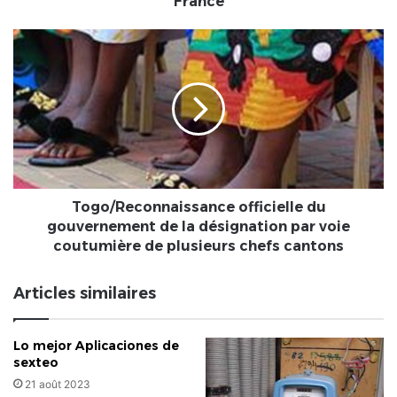
France
Togo/Reconnaissance
officielle
du
gouvernement
de
la
désignation
par
voie
coutumière
Togo/Reconnaissance officielle du
de
gouvernement de la désignation par voie
plusieurs
coutumière de plusieurs chefs cantons
chefs
cantons
Articles similaires
Lo mejor Aplicaciones de
sexteo
21 août 2023