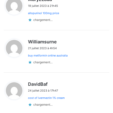
i
19 juillet 2023 à 21h45
t
allopurinol 100mg price
:
chargement…
d
Williamsurne
i
21 juillet 2023 à 4h54
t
buy metformin online australia
:
chargement…
d
DavidBaf
i
24 juillet 2023 à 17h47
t
cost of ivermectin 1% cream
:
chargement…