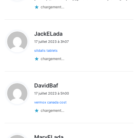
:
chargement…
d
JackELada
i
17 juillet 2023 à 3h07
t
sildalis tablets
:
chargement…
d
DavidBaf
i
17 juillet 2023 à 5h00
t
vermox canada cost
:
chargement…
d
MaryELada