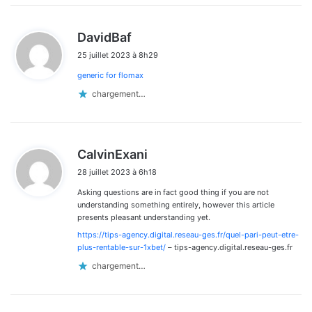
d
DavidBaf
i
25 juillet 2023 à 8h29
t
generic for flomax
:
chargement…
d
CalvinExani
i
28 juillet 2023 à 6h18
t
Asking questions are in fact good thing if you are not
:
understanding something entirely, however this article
presents pleasant understanding yet.
https://tips-agency.digital.reseau-ges.fr/quel-pari-peut-etre-
plus-rentable-sur-1xbet/
– tips-agency.digital.reseau-ges.fr
chargement…