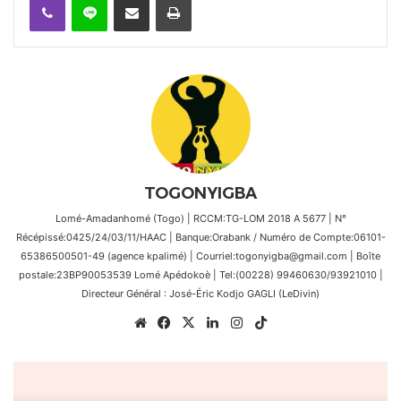
TOGONYIGBA
Lomé-Amadanhomé (Togo) | RCCM:TG-LOM 2018 A 5677 | N°
Récépissé:0425/24/03/11/HAAC | Banque:Orabank / Numéro de Compte:06101-
65386500501-49 (agence kpalimé) | Courriel:togonyigba@gmail.com | Boîte
postale:23BP90053539 Lomé Apédokoè | Tel:(00228) 99460630/93921010 |
Directeur Général : José-Éric Kodjo GAGLI (LeDivin)
Website
Facebook
X
Linkedin
Instagram
TikTok