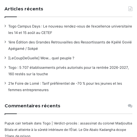
Articles récents
Togo Campus Days : Le nouveau rendez-vous de l’excellence universitaire
les 14 et 15 août au CETEF
1ère Édition des Grandes Retrouvailles des Ressortissants de Kpélé Govié
Apégamé / Sokpé
[LeCoupDeGuelle] Wow… quel peuple ?
Togo : 5 707 établissements privés autorisés pour la rentrée 2026-2027,
160 restés sur la touche
21e Foire de Lomé : Tarif préférentiel de -70 % pour les jeunes et les
femmes entrepreneures
Commentaires récents
Pupuk cair terbaik
dans
Togo | Verdict-procès : assassinat du colonel Madjoulba
Bitala et atteinte à la sûreté intérieure de l’État. Le Gle Abalo Kadangha écope
20ans de prison