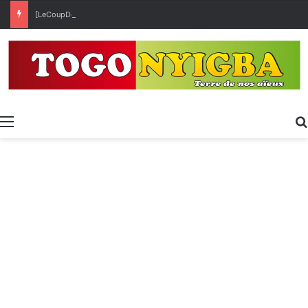
[LeCoupDeGuelle] Wow… quel peuple ?
Menu