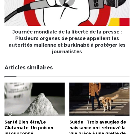
de
la
presse
:
Plusieurs
Journée mondiale de la liberté de la presse :
organes
Plusieurs organes de presse appellent les
de
autorités malienne et burkinabè à protéger les
presse
journalistes
appellent
les
Articles similaires
autorités
malienne
et
burkinabè
à
protéger
les
journalistes
Suède : Trois aveugles de
Santé Bien-être/Le
naissance ont retrouvé la
Glutamate, Un poison
vue grâce à une greffe de
insoupçonné.