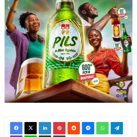
Facebook
X
Linkedin
Pinterest
Reddit
Messenger
WhatsApp
Telegra
Viber
Ligne
Partager par email
Imprimer