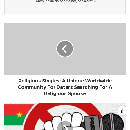
Lorem ipsum dolor sit amet, consectetur.
Religious
Singles:
A
Unique
Worldwide
Community
For
Daters
Searching
For
Religious Singles: A Unique Worldwide
A
Community For Daters Searching For A
Religious
Religious Spouse
Spouse
Journée
mondiale
de
la
liberté