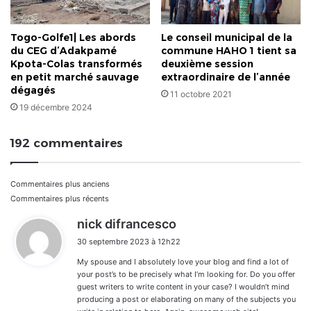
Togo-Golfe1| Les abords
Le conseil municipal de la
du CEG d’Adakpamé
commune HAHO 1 tient sa
Kpota-Colas transformés
deuxième session
en petit marché sauvage
extraordinaire de l’année
dégagés
11 octobre 2021
19 décembre 2024
192 commentaires
Navigation
Commentaires plus anciens
Commentaires plus récents
dans
d
nick difrancesco
i
les
30 septembre 2023 à 12h22
t
commentaires
My spouse and I absolutely love your blog and find a lot of
:
your post’s to be precisely what I’m looking for. Do you offer
guest writers to write content in your case? I wouldn’t mind
producing a post or elaborating on many of the subjects you