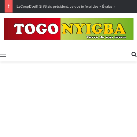
[LeCoupD’œil] Si j’étais président, ce que je ferai des « Évalas »
Menu