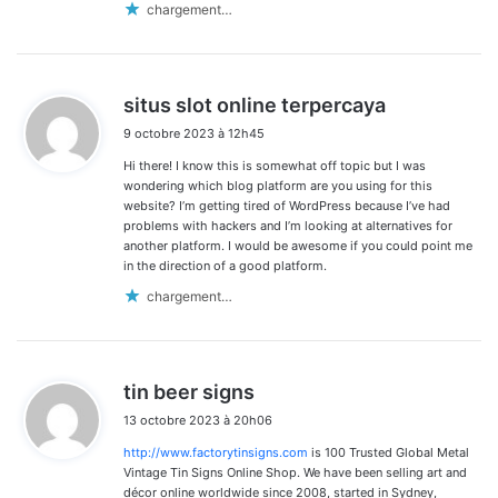
chargement…
d
situs slot online terpercaya
i
9 octobre 2023 à 12h45
t
Hi there! I know this is somewhat off topic but I was
:
wondering which blog platform are you using for this
website? I’m getting tired of WordPress because I’ve had
problems with hackers and I’m looking at alternatives for
another platform. I would be awesome if you could point me
in the direction of a good platform.
chargement…
d
tin beer signs
i
13 octobre 2023 à 20h06
t
http://www.factorytinsigns.com
is 100 Trusted Global Metal
:
Vintage Tin Signs Online Shop. We have been selling art and
décor online worldwide since 2008, started in Sydney,