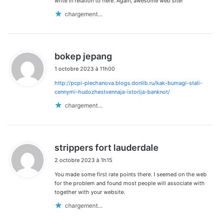
write in relation to here. Again, awesome web site!
chargement…
d
bokep jepang
i
1 octobre 2023 à 11h00
t
http://pcpi-plechanova.blogs.donlib.ru/kak-bumagi-stali-
:
cennymi-hudozhestvennaja-istorija-banknot/
chargement…
d
strippers fort lauderdale
i
2 octobre 2023 à 1h15
t
You made some first rate points there. I seemed on the web
:
for the problem and found most people will associate with
together with your website.
chargement…