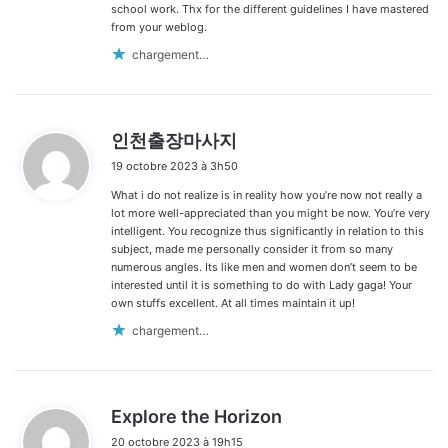
school work. Thx for the different guidelines I have mastered
from your weblog.
chargement…
d
인천출장마사지
i
19 octobre 2023 à 3h50
t
What i do not realize is in reality how you’re now not really a
:
lot more well-appreciated than you might be now. You’re very
intelligent. You recognize thus significantly in relation to this
subject, made me personally consider it from so many
numerous angles. Its like men and women don’t seem to be
interested until it is something to do with Lady gaga! Your
own stuffs excellent. At all times maintain it up!
chargement…
d
Explore the Horizon
i
20 octobre 2023 à 19h15