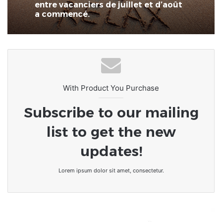
entre vacanciers de juillet et d’août
a commencé.
With Product You Purchase
Subscribe to our mailing
list to get the new
updates!
Lorem ipsum dolor sit amet, consectetur.
Coup