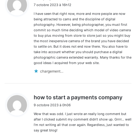
i
7 octobre 2023 à 16h12
t
I have seen that right now, more and more people are now
:
being attracted to cams and the discipline of digital
photography. However, being photographer, you must first
commit so much time deciding which model of video camera
to buy plus moving from store to store just so you might buy
the most inexpensive camera of the brand you have decided
to settle on. But it does not end now there. You also have to
take into account whether you should purchase a digital
photographic camera extended warranty. Many thanks for the
good ideas I acquired from your web site.
chargement…
d
how to start a payments company
i
9 octobre 2023 à 0h06
t
Wow that was odd. I just wrote an really long comment but
:
after I clicked submit my comment didn’t show up. Grrrr… well
I’m not writing all that over again. Regardless, just wanted to
say great blog!