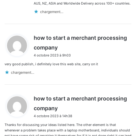
AUS, NZ, ASIA and Worldwide Delivery across 100+ countries.
chargement…
how to start a merchant processing
d
company
i
4 octobre 2023 à 9h03
t
very good publish, i definitely love this web site, carry on it
:
chargement…
how to start a merchant processing
d
company
i
4 octobre 2023 à 14h38
t
Thanks for discussing your ideas listed here. The other element is that
:
whenever a problem takes place with a laptop motherboard, individuals should
not have some risk of repairing it themselves for if it is not done right it can lead