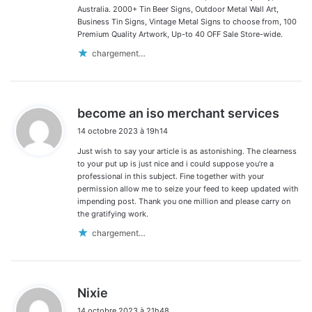
Australia. 2000+ Tin Beer Signs, Outdoor Metal Wall Art,
Business Tin Signs, Vintage Metal Signs to choose from, 100
Premium Quality Artwork, Up-to 40 OFF Sale Store-wide.
chargement…
d
become an iso merchant services
i
14 octobre 2023 à 19h14
t
Just wish to say your article is as astonishing. The clearness
:
to your put up is just nice and i could suppose you’re a
professional in this subject. Fine together with your
permission allow me to seize your feed to keep updated with
impending post. Thank you one million and please carry on
the gratifying work.
chargement…
d
Nixie
i
14 octobre 2023 à 21h48