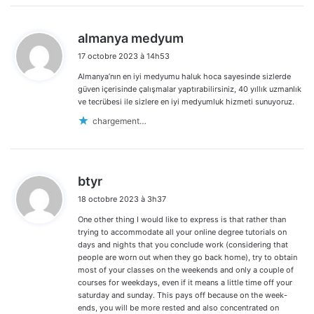
d
almanya medyum
i
17 octobre 2023 à 14h53
t
Almanya’nın en iyi medyumu haluk hoca sayesinde sizlerde
:
güven içerisinde çalışmalar yaptırabilirsiniz, 40 yıllık uzmanlık
ve tecrübesi ile sizlere en iyi medyumluk hizmeti sunuyoruz.
chargement…
d
btyr
i
18 octobre 2023 à 3h37
t
One other thing I would like to express is that rather than
:
trying to accommodate all your online degree tutorials on
days and nights that you conclude work (considering that
people are worn out when they go back home), try to obtain
most of your classes on the weekends and only a couple of
courses for weekdays, even if it means a little time off your
saturday and sunday. This pays off because on the week-
ends, you will be more rested and also concentrated on