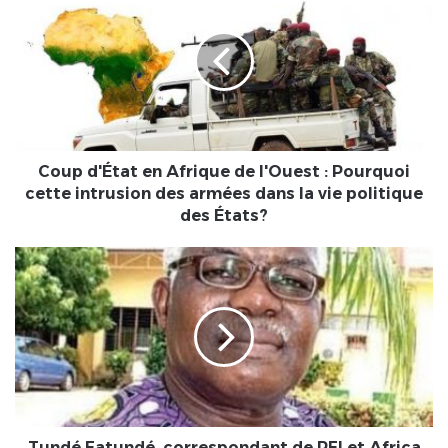
d'État
en
Afrique
de
l'Ouest
:
Pourquoi
cette
intrusion
Coup d'État en Afrique de l'Ouest : Pourquoi
des
cette intrusion des armées dans la vie politique
armées
des États?
dans
la
Tundé
vie
Fatundé,
politique
correspondant
des
de
États?
RFI
et
Africa
N°1
au
Nigeria
Tundé Fatundé, correspondant de RFI et Africa