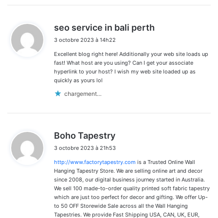
d
seo service in bali perth
i
3 octobre 2023 à 14h22
t
Excellent blog right here! Additionally your web site loads up
:
fast! What host are you using? Can I get your associate
hyperlink to your host? I wish my web site loaded up as
quickly as yours lol
chargement…
d
Boho Tapestry
i
3 octobre 2023 à 21h53
t
http://www.factorytapestry.com
is a Trusted Online Wall
:
Hanging Tapestry Store. We are selling online art and decor
since 2008, our digital business journey started in Australia.
We sell 100 made-to-order quality printed soft fabric tapestry
which are just too perfect for decor and gifting. We offer Up-
to 50 OFF Storewide Sale across all the Wall Hanging
Tapestries. We provide Fast Shipping USA, CAN, UK, EUR,