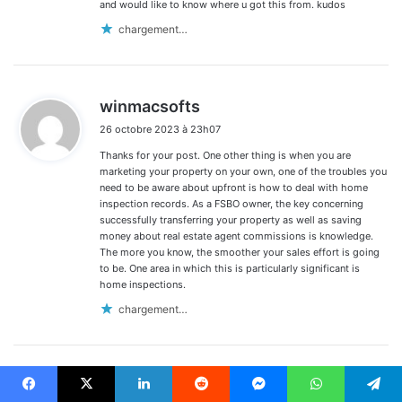
and would like to know where u got this from. kudos
chargement…
d
winmacsofts
i
26 octobre 2023 à 23h07
t
Thanks for your post. One other thing is when you are
:
marketing your property on your own, one of the troubles you
need to be aware about upfront is how to deal with home
inspection records. As a FSBO owner, the key concerning
successfully transferring your property as well as saving
money about real estate agent commissions is knowledge.
The more you know, the smoother your sales effort is going
to be. One area in which this is particularly significant is
home inspections.
chargement…
d
출장안마
i
Facebook
X
Linkedin
Reddit
Messenger
WhatsApp
Telegram