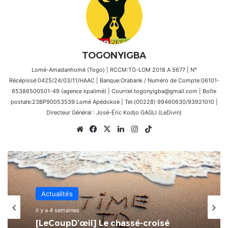
TOGONYIGBA
Lomé-Amadanhomé (Togo) | RCCM:TG-LOM 2018 A 5677 | N°
Récépissé:0425/24/03/11/HAAC | Banque:Orabank / Numéro de Compte:06101-
65386500501-49 (agence kpalimé) | Courriel:togonyigba@gmail.com | Boîte
postale:23BP90053539 Lomé Apédokoè | Tel:(00228) 99460630/93921010 |
Directeur Général : José-Éric Kodjo GAGLI (LeDivin)
Website
Facebook
X
Linkedin
Instagram
TikTok
Actualités
il y a 4 semaines
[LeCoupD’œil] Le chassé-croisé