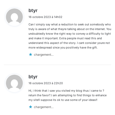
d
btyr
i
16 octobre 2023 à 14h02
t
Can I simply say what a reduction to seek out somebody who
:
truly is aware of what theyre talking about on the internet. You
undoubtedly know the right way to convey a difficulty to light
and make it important. Extra people must read this and
understand this aspect of the story. I cant consider youre not
more widespread since you positively have the gift.
chargement…
d
btyr
i
16 octobre 2023 à 22h20
t
Hi, i think that i saw you visited my blog thus i came to ?
:
return the favor?.I am attempting to find things to enhance
my site!I suppose its ok to use some of your ideas!!
chargement…