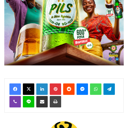
Facebook
X
Linkedin
Pinterest
Reddit
Messenger
WhatsApp
Telegra
Viber
Ligne
Partager par email
Imprimer