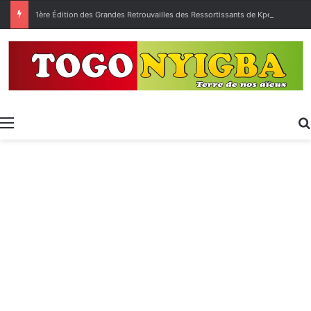
1ère Édition des Grandes Retrouvailles des Ressortissants de Kpélé Govié Apégamé / Sokpé
Menu