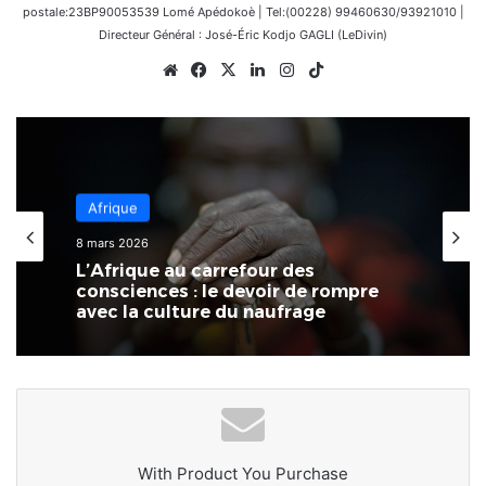
postale:23BP90053539 Lomé Apédokoè | Tel:(00228) 99460630/93921010 |
Directeur Général : José-Éric Kodjo GAGLI (LeDivin)
Website
Facebook
X
Linkedin
Instagram
TikTok
Afrique
Afrique
14 février 2026
8 mars 2026
Côte d’Ivoire : Naya Jarvis Zamblé,
L’Afrique au carrefour des
députée, propose de légaliser la
consciences : le devoir de rompre
polygamie dans le pays
avec la culture du naufrage
With Product You Purchase