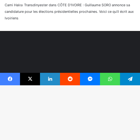
Cami Halısı Transdinyester
dans
CÔTE D’IVOIRE : Guillaume SORO annonce sa
candidature pour les élections présidentielles prochaines. Voici ce qu’il écrit aux
Ivoiriens
Facebook
X
Linkedin
Reddit
Messenger
WhatsApp
Telegram
© Copyright 2026, Tous droits réservés |
Réaliser par
B
Togonyigba
r
Facebook
TikTok
WhatsApp
e