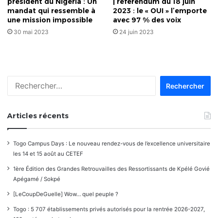
président du Nigeria : Un
| référendum du 18 juin
mandat qui ressemble à
2023 : le « OUI » l’emporte
une mission impossible
avec 97 % des voix
30 mai 2023
24 juin 2023
Rechercher :
Articles récents
Togo Campus Days : Le nouveau rendez-vous de l’excellence universitaire
les 14 et 15 août au CETEF
1ère Édition des Grandes Retrouvailles des Ressortissants de Kpélé Govié
Apégamé / Sokpé
[LeCoupDeGuelle] Wow… quel peuple ?
Togo : 5 707 établissements privés autorisés pour la rentrée 2026-2027,