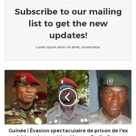
Subscribe to our mailing
list to get the new
updates!
Lorem ipsum dolor sit amet, consectetur.
Guinée
|
Évasion
spectaculaire
de
prison
de
l'ex
président
de
Guinée | Évasion spectaculaire de prison de l'ex