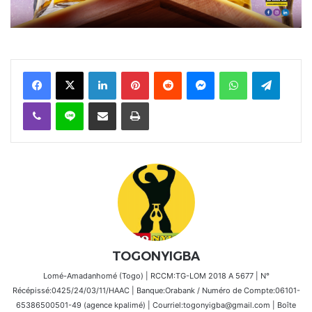
Facebook
X
Linkedin
Pinterest
Reddit
Messenger
WhatsApp
Telegra
Viber
Ligne
Partager par email
Imprimer
TOGONYIGBA
Lomé-Amadanhomé (Togo) | RCCM:TG-LOM 2018 A 5677 | N°
Récépissé:0425/24/03/11/HAAC | Banque:Orabank / Numéro de Compte:06101-
65386500501-49 (agence kpalimé) | Courriel:togonyigba@gmail.com | Boîte