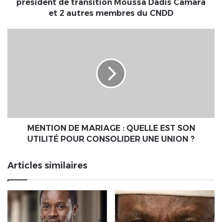
transition
président de transition Moussa Dadis Camara
Moussa
et 2 autres membres du CNDD
Dadis
Camara
MENTION
et
DE
2
MARIAGE
autres
:
membres
QUELLE
du
EST
CNDD
SON
UTILITÉ
POUR
CONSOLIDER
MENTION DE MARIAGE : QUELLE EST SON
UNE
UTILITÉ POUR CONSOLIDER UNE UNION ?
UNION
?
Articles similaires