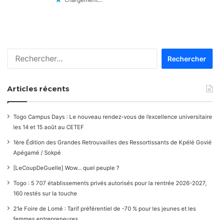
Rechercher :
Articles récents
Togo Campus Days : Le nouveau rendez-vous de l’excellence universitaire
les 14 et 15 août au CETEF
1ère Édition des Grandes Retrouvailles des Ressortissants de Kpélé Govié
Apégamé / Sokpé
[LeCoupDeGuelle] Wow… quel peuple ?
Togo : 5 707 établissements privés autorisés pour la rentrée 2026-2027,
160 restés sur la touche
21e Foire de Lomé : Tarif préférentiel de -70 % pour les jeunes et les
femmes entrepreneures