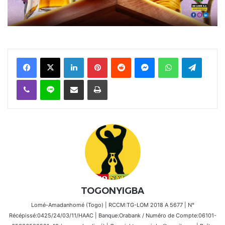
Facebook
X
Linkedin
Pinterest
Reddit
Messenger
WhatsApp
Telegra
Viber
Ligne
Partager par email
Imprimer
TOGONYIGBA
Lomé-Amadanhomé (Togo) | RCCM:TG-LOM 2018 A 5677 | N°
Récépissé:0425/24/03/11/HAAC | Banque:Orabank / Numéro de Compte:06101-