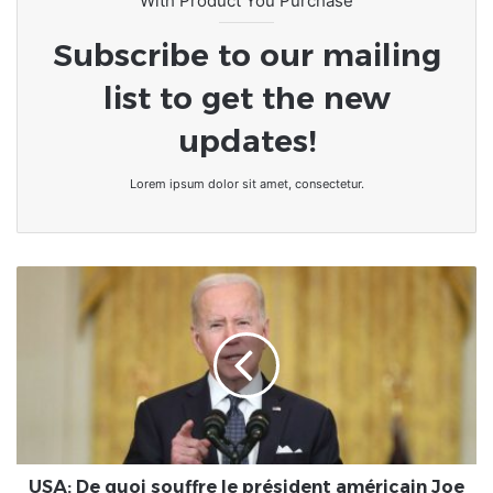
With Product You Purchase
Subscribe to our mailing
list to get the new
updates!
Lorem ipsum dolor sit amet, consectetur.
USA:
De
quoi
souffre
le
président
américain
Joe
BIDEN
?
USA: De quoi souffre le président américain Joe