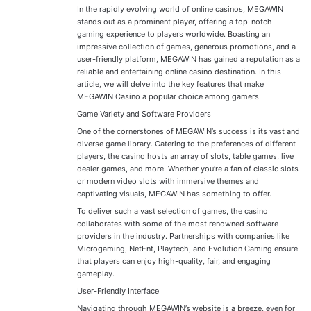
In the rapidly evolving world of online casinos, MEGAWIN
stands out as a prominent player, offering a top-notch
gaming experience to players worldwide. Boasting an
impressive collection of games, generous promotions, and a
user-friendly platform, MEGAWIN has gained a reputation as a
reliable and entertaining online casino destination. In this
article, we will delve into the key features that make
MEGAWIN Casino a popular choice among gamers.
Game Variety and Software Providers
One of the cornerstones of MEGAWIN’s success is its vast and
diverse game library. Catering to the preferences of different
players, the casino hosts an array of slots, table games, live
dealer games, and more. Whether you’re a fan of classic slots
or modern video slots with immersive themes and
captivating visuals, MEGAWIN has something to offer.
To deliver such a vast selection of games, the casino
collaborates with some of the most renowned software
providers in the industry. Partnerships with companies like
Microgaming, NetEnt, Playtech, and Evolution Gaming ensure
that players can enjoy high-quality, fair, and engaging
gameplay.
User-Friendly Interface
Navigating through MEGAWIN’s website is a breeze, even for