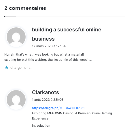
2 commentaires
building a successful online
d
business
i
12 mars 2023 à 12h34
t
Hurrah, that’s what I was looking for, what a material!
:
existing here at this weblog, thanks admin of this website.
chargement…
d
Clarkanots
i
1 août 2023 à 23h06
t
https://telegra.ph/MEGAWIN-07-31
:
Exploring MEGAWIN Casino: A Premier Online Gaming
Experience
Introduction