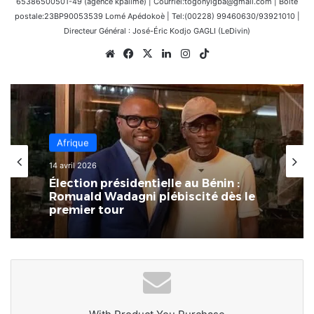
65386500501-49 (agence kpalimé) | Courriel:togonyigba@gmail.com | Boîte
postale:23BP90053539 Lomé Apédokoè | Tel:(00228) 99460630/93921010 |
Directeur Général : José-Éric Kodjo GAGLI (LeDivin)
Website
Facebook
X
Linkedin
Instagram
TikTok
Afrique
8 mars 2026
Afrique
L’Afrique au carrefour des
14 avril 2026
consciences : le devoir de rompre
avec la culture du naufrage
Élection présidentielle au Bénin :
Romuald Wadagni plébiscité dès le
premier tour