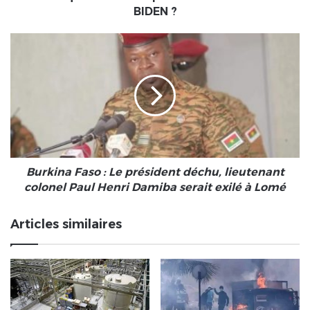
BIDEN ?
Burkina
Faso
:
Le
président
déchu,
lieutenant
colonel
Paul
Henri
Burkina Faso : Le président déchu, lieutenant
Damiba
colonel Paul Henri Damiba serait exilé à Lomé
serait
exilé
Articles similaires
à
Lomé