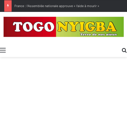
[LeCoupD’œil] Le chassé-croisé entre vacanciers de juillet et d’août a commencé.
Menu