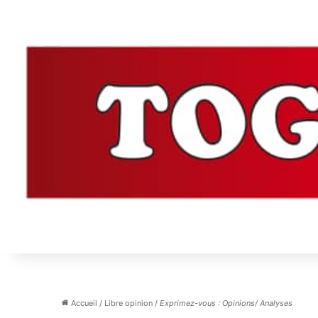
Accueil
/
Libre opinion
/
Exprimez-vous : Opinions/ Analyses