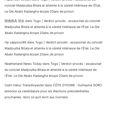
colonel Madjoulba Bitala et atteinte à la sûreté intérieure de l’État.
Le Gle Abalo Kadangha écope 20ans de prison
国債残高 現在
dans
Togo | Verdict-procès : assassinat du colonel
Madjoulba Bitala et atteinte à la sûreté intérieure de l’État. Le Gle
Abalo Kadangha écope 20ans de prison
rtp sapporo88
dans
Togo | Verdict-procès : assassinat du colonel
Madjoulba Bitala et atteinte à la sûreté intérieure de l’État. Le Gle
Abalo Kadangha écope 20ans de prison
Neatherland News Today
dans
Togo | Verdict-procès : assassinat
du colonel Madjoulba Bitala et atteinte à la sûreté intérieure de
l’État. Le Gle Abalo Kadangha écope 20ans de prison
Cami Halısı Transdinyester
dans
CÔTE D’IVOIRE : Guillaume SORO
annonce sa candidature pour les élections présidentielles
prochaines. Voici ce qu’il écrit aux Ivoiriens