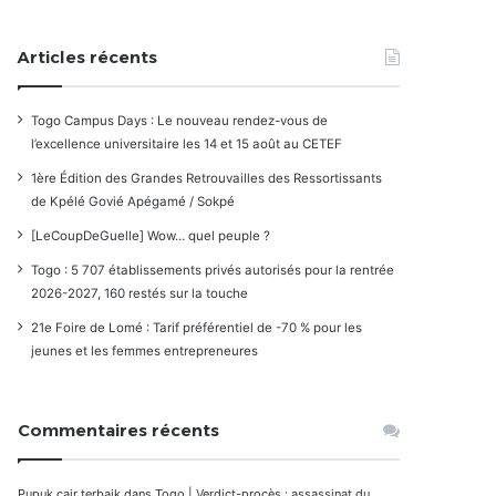
Articles récents
Togo Campus Days : Le nouveau rendez-vous de
l’excellence universitaire les 14 et 15 août au CETEF
1ère Édition des Grandes Retrouvailles des Ressortissants
de Kpélé Govié Apégamé / Sokpé
[LeCoupDeGuelle] Wow… quel peuple ?
Togo : 5 707 établissements privés autorisés pour la rentrée
2026-2027, 160 restés sur la touche
21e Foire de Lomé : Tarif préférentiel de -70 % pour les
jeunes et les femmes entrepreneures
Commentaires récents
Pupuk cair terbaik
dans
Togo | Verdict-procès : assassinat du