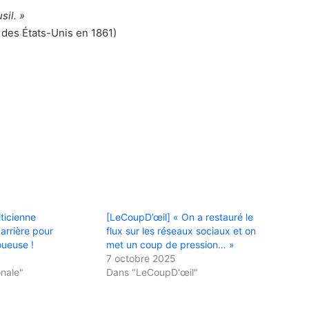
sil. »
 des États-Unis en 1861)
iticienne
[LeCoupD’œil] « On a restauré le
arrière pour
flux sur les réseaux sociaux et on
oueuse !
met un coup de pression… »
7 octobre 2025
onale"
Dans "LeCoupD'œil"