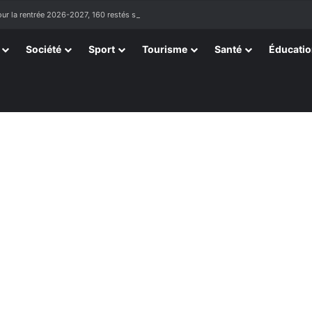
ur la rentrée 2026-2027, 160 restés sur la touche
Société
Sport
Tourisme
Santé
Éducati