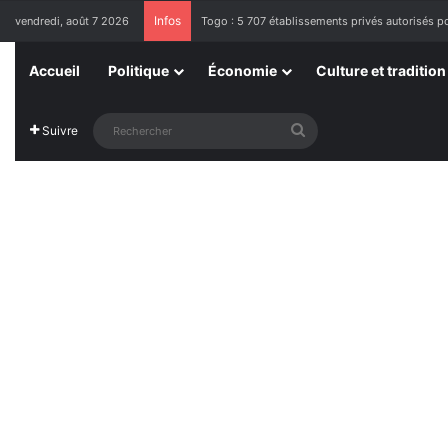
Infos
vendredi, août 7 2026
Togo : 5 707 établissements privés autorisés po
Accueil
Politique
Économie
Culture et tradition
Rechercher
Suivre