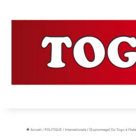
Accueil
/
POLITIQUE
/
Internationale
/
[Espionnage] Du Togo à l’Inde