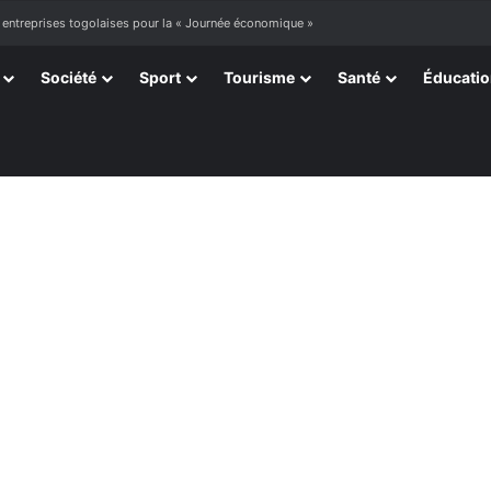
ourir »
Société
Sport
Tourisme
Santé
Éducati