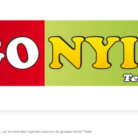
, sur la trace des logiciels espions du groupe Donot Team