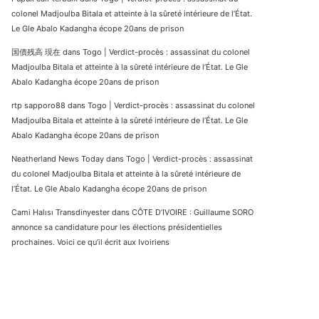
colonel Madjoulba Bitala et atteinte à la sûreté intérieure de l’État.
Le Gle Abalo Kadangha écope 20ans de prison
国債残高 現在
dans
Togo | Verdict-procès : assassinat du colonel
Madjoulba Bitala et atteinte à la sûreté intérieure de l’État. Le Gle
Abalo Kadangha écope 20ans de prison
rtp sapporo88
dans
Togo | Verdict-procès : assassinat du colonel
Madjoulba Bitala et atteinte à la sûreté intérieure de l’État. Le Gle
Abalo Kadangha écope 20ans de prison
Neatherland News Today
dans
Togo | Verdict-procès : assassinat
du colonel Madjoulba Bitala et atteinte à la sûreté intérieure de
l’État. Le Gle Abalo Kadangha écope 20ans de prison
Cami Halısı Transdinyester
dans
CÔTE D’IVOIRE : Guillaume SORO
annonce sa candidature pour les élections présidentielles
prochaines. Voici ce qu’il écrit aux Ivoiriens