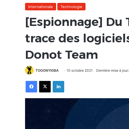
Internationale
Technologie
[Espionnage] Du T
trace des logicie
Donot Team
TOGONYIGBA
10 octobre 2021
Dernière mise à jour
Facebook
X
Linkedin