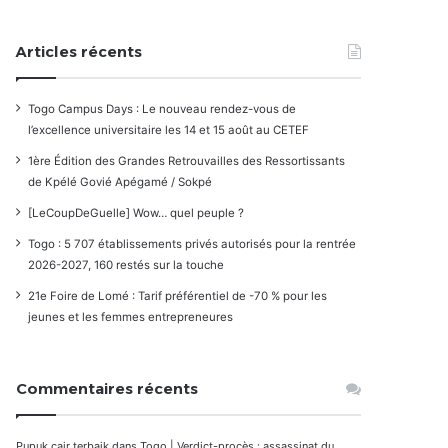
Articles récents
Togo Campus Days : Le nouveau rendez-vous de
l’excellence universitaire les 14 et 15 août au CETEF
1ère Édition des Grandes Retrouvailles des Ressortissants
de Kpélé Govié Apégamé / Sokpé
[LeCoupDeGuelle] Wow… quel peuple ?
Togo : 5 707 établissements privés autorisés pour la rentrée
2026-2027, 160 restés sur la touche
21e Foire de Lomé : Tarif préférentiel de -70 % pour les
jeunes et les femmes entrepreneures
Commentaires récents
Pupuk cair terbaik
dans
Togo | Verdict-procès : assassinat du