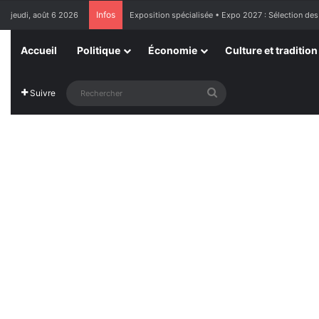
Infos
jeudi, août 6 2026
France : l’Assemblée nationale approuve « l’aide à m
Accueil
Politique
Économie
Culture et tradition
Rechercher
Suivre