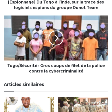
logiciels
[Espionnage] Du Togo à l’Inde, sur la trace des
espions
logiciels espions du groupe Donot Team
du
groupe
Togo/Sécurité
Donot
:
Team
Gros
coups
de
filet
de
la
police
contre
Togo/Sécurité : Gros coups de filet de la police
la
contre la cybercriminalité
cybercriminalité
Articles similaires