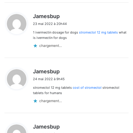
d
Jamesbup
i
23 mai 2022 à 20h44
t
1 ivermectin dosage for dogs
stromectol 12 mg tablets
what
:
is ivermectin for dogs
chargement…
d
Jamesbup
i
24 mai 2022 à 9h45
t
stromectol 12 mg tablets
cost of stromectol
stromectol
:
tablets for humans
chargement…
d
Jamesbup
i