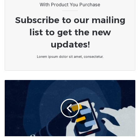
With Product You Purchase
Subscribe to our mailing
list to get the new
updates!
Lorem ipsum dolor sit amet, consectetur.
[Espionnage]
Du
Togo
à
l’Inde,
sur
la
trace
des