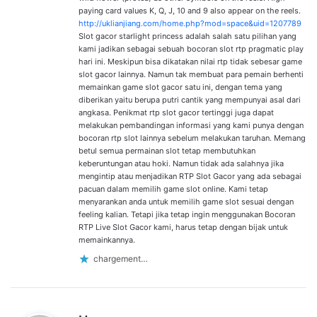
paying card values K, Q, J, 10 and 9 also appear on the reels.
http://uklianjiang.com/home.php?mod=space&uid=1207789
Slot gacor starlight princess adalah salah satu pilihan yang
kami jadikan sebagai sebuah bocoran slot rtp pragmatic play
hari ini. Meskipun bisa dikatakan nilai rtp tidak sebesar game
slot gacor lainnya. Namun tak membuat para pemain berhenti
memainkan game slot gacor satu ini, dengan tema yang
diberikan yaitu berupa putri cantik yang mempunyai asal dari
angkasa. Penikmat rtp slot gacor tertinggi juga dapat
melakukan pembandingan informasi yang kami punya dengan
bocoran rtp slot lainnya sebelum melakukan taruhan. Memang
betul semua permainan slot tetap membutuhkan
keberuntungan atau hoki. Namun tidak ada salahnya jika
mengintip atau menjadikan RTP Slot Gacor yang ada sebagai
pacuan dalam memilih game slot online. Kami tetap
menyarankan anda untuk memilih game slot sesuai dengan
feeling kalian. Tetapi jika tetap ingin menggunakan Bocoran
RTP Live Slot Gacor kami, harus tetap dengan bijak untuk
memainkannya.
chargement…
d