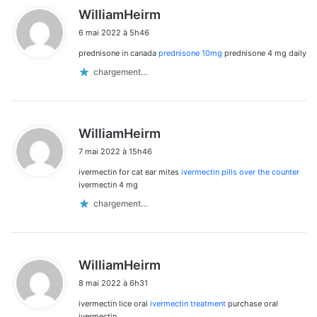
d
WilliamHeirm
i
6 mai 2022 à 5h46
t
prednisone in canada
prednisone 10mg
prednisone 4 mg daily
:
chargement…
d
WilliamHeirm
i
7 mai 2022 à 15h46
t
ivermectin for cat ear mites
ivermectin pills over the counter
:
ivermectin 4 mg
chargement…
d
WilliamHeirm
i
8 mai 2022 à 6h31
t
ivermectin lice oral
ivermectin treatment
purchase oral
:
ivermectin