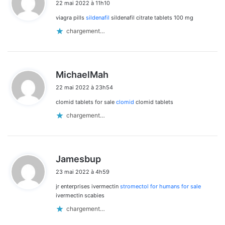
22 mai 2022 à 11h10
t
viagra pills
sildenafil
sildenafil citrate tablets 100 mg
:
chargement…
d
MichaelMah
i
22 mai 2022 à 23h54
t
clomid tablets for sale
clomid
clomid tablets
:
chargement…
d
Jamesbup
i
23 mai 2022 à 4h59
t
jr enterprises ivermectin
stromectol for humans for sale
:
ivermectin scabies
chargement…