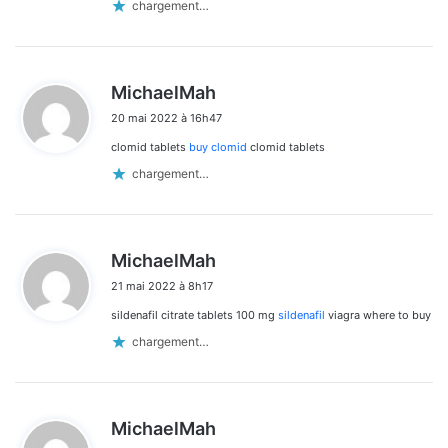
chargement…
d
MichaelMah
i
20 mai 2022 à 16h47
t
clomid tablets
buy clomid
clomid tablets
:
chargement…
d
MichaelMah
i
21 mai 2022 à 8h17
t
sildenafil citrate tablets 100 mg
sildenafil
viagra where to buy
:
chargement…
d
MichaelMah
i