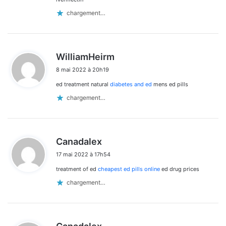
chargement…
d
WilliamHeirm
i
8 mai 2022 à 20h19
t
ed treatment natural
diabetes and ed
mens ed pills
:
chargement…
d
Canadalex
i
17 mai 2022 à 17h54
t
treatment of ed
cheapest ed pills online
ed drug prices
:
chargement…
d