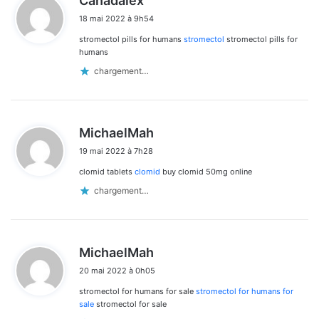
Canadalex
i
18 mai 2022 à 9h54
t
stromectol pills for humans
stromectol
stromectol pills for
:
humans
chargement…
d
MichaelMah
i
19 mai 2022 à 7h28
t
clomid tablets
clomid
buy clomid 50mg online
:
chargement…
d
MichaelMah
i
20 mai 2022 à 0h05
t
stromectol for humans for sale
stromectol for humans for
:
sale
stromectol for sale