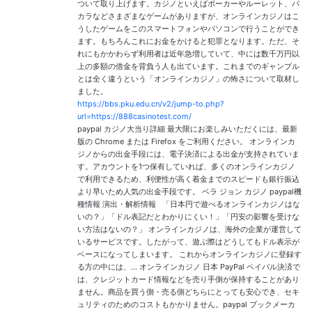
ついて取り上げます。カジノといえばポーカーやルーレット、バ
カラなどさまざまなゲームがありますが、オンラインカジノはこ
うしたゲームをこのスマートフォンやパソコンで行うことができ
ます。もちろんこれにお金をかけると犯罪となります。ただ、そ
れにもかかわらず利用者は近年急増していて、中には数千万円以
上の多額の借金を背負う人も出ています。これまでのギャンブル
とは全く違うという「オンラインカジノ」の怖さについて取材し
ました。
https://bbs.pku.edu.cn/v2/jump-to.php?
url=https://888casinotest.com/
paypal カジノ大当り詳細 最大限にお楽しみいただくには、最新
版の Chrome または Firefox をご利用ください。 オンラインカ
ジノからの出金手段には、電子決済による出金が支持されていま
す。アカウントを1つ保有していれば、多くのオンラインカジノ
で利用できるため、利便性が高く着金までのスピードも銀行振込
より早いため人気の出金手段です。 ベラ ジョン カジノ paypal機
種情報 演出・解析情報 「日本円で遊べるオンラインカジノはな
いの？」「ドル表記だとわかりにくい！」「円安の影響を受けな
い方法はないの？」 オンラインカジノは、海外の企業が運営して
いるサービスです。したがって、遊ぶ際はどうしてもドル表示が
ベースになってしまいます。 これからオンラインカジノに登録す
る方の中には、… オンラインカジノ 日本 PayPal ペイパル決済で
は、クレジットカード情報などを売り手側が保持することがあり
ません。商品を買う側・売る側どちらにとっても安心でき、セキ
ュリティのためのコストもかかりません。paypal ブックメーカ