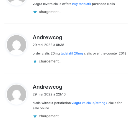
viagra levitra cialis offers
buy tadalafil
purchase cialis
:
chargement…
d
Andrewcog
i
29 mai 2022 à 8h38
t
order cialis 20mg
tadalafil 20mg
cialis over the counter 2018
:
chargement…
d
Andrewcog
i
29 mai 2022 à 22h10
t
cialis without persriction
viagra vs cialis/strong>
cialis for
:
sale online
chargement…