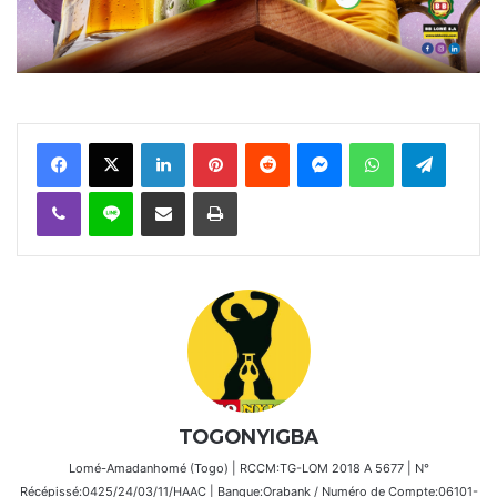
Facebook
X
Linkedin
Pinterest
Reddit
Messenger
WhatsApp
Telegra
Viber
Ligne
Partager par email
Imprimer
TOGONYIGBA
Lomé-Amadanhomé (Togo) | RCCM:TG-LOM 2018 A 5677 | N°
Récépissé:0425/24/03/11/HAAC | Banque:Orabank / Numéro de Compte:06101-