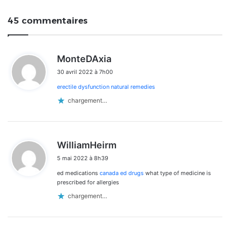
45 commentaires
d
MonteDAxia
i
30 avril 2022 à 7h00
t
erectile dysfunction natural remedies
:
chargement…
d
WilliamHeirm
i
5 mai 2022 à 8h39
t
ed medications
canada ed drugs
what type of medicine is
:
prescribed for allergies
chargement…