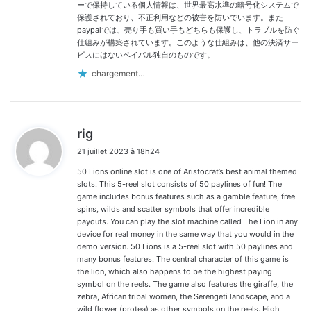
ーで保持している個人情報は、世界最高水準の暗号化システムで
保護されており、不正利用などの被害を防いでいます。また
paypalでは、売り手も買い手もどちらも保護し、トラブルを防ぐ
仕組みが構築されています。このような仕組みは、他の決済サー
ビスにはないペイパル独自のものです。
chargement…
d
rig
i
21 juillet 2023 à 18h24
t
50 Lions online slot is one of Aristocrat’s best animal themed
:
slots. This 5-reel slot consists of 50 paylines of fun! The
game includes bonus features such as a gamble feature, free
spins, wilds and scatter symbols that offer incredible
payouts. You can play the slot machine called The Lion in any
device for real money in the same way that you would in the
demo version. 50 Lions is a 5-reel slot with 50 paylines and
many bonus features. The central character of this game is
the lion, which also happens to be the highest paying
symbol on the reels. The game also features the giraffe, the
zebra, African tribal women, the Serengeti landscape, and a
wild flower (protea) as other symbols on the reels. High