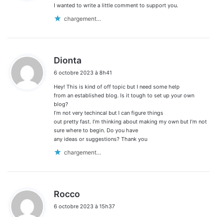
:
I wanted to write a little comment to support you.
chargement…
d
Dionta
i
6 octobre 2023 à 8h41
t
Hey! This is kind of off topic but I need some help
:
from an established blog. Is it tough to set up your own
blog?
I’m not very techincal but I can figure things
out pretty fast. I’m thinking about making my own but I’m not
sure where to begin. Do you have
any ideas or suggestions? Thank you
chargement…
d
Rocco
i
6 octobre 2023 à 15h37
t