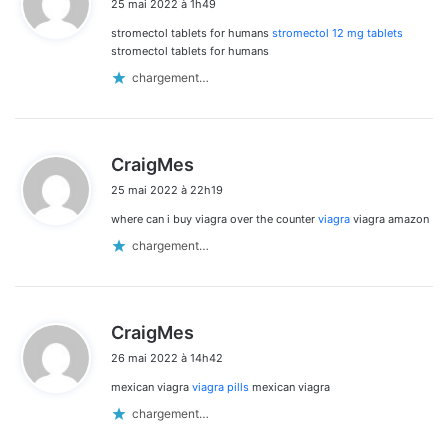
25 mai 2022 à 1h49
t
stromectol tablets for humans
stromectol 12 mg tablets
:
stromectol tablets for humans
chargement…
d
CraigMes
i
25 mai 2022 à 22h19
t
where can i buy viagra over the counter
viagra
viagra amazon
:
chargement…
d
CraigMes
i
26 mai 2022 à 14h42
t
mexican viagra
viagra pills
mexican viagra
:
chargement…