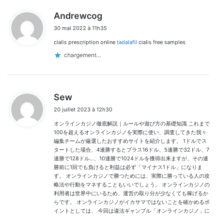
d
Andrewcog
i
30 mai 2022 à 11h35
t
cialis prescription online
tadalafil
cialis free samples
:
chargement…
d
Sew
i
20 juillet 2023 à 12h30
t
オンラインカジノ徹底解説｜ルールや遊び方の基礎知識 これまで
:
100を超えるオンラインカジノを実際に使い、調査してきた我々
編集チームが厳選したおすすめサイトを紹介します。 1ドルでス
タートした場合、4連勝するとプラス16ドル、5連勝で32ドル、7
連勝で128ドル…、10連勝で1024ドルを獲得出来ますが、その連
勝前に1回でも負けると利益は必ず「マイナス1ドル」になりま
す。 オンラインカジノで勝つためには、実際に勝っている人の攻
略法や行動をマネすることもいいでしょう。 オンラインカジノの
利用者は世界中にいるため、運営の取り分が少なくても稼げるか
らです。 オンラインカジノがイカサマではないことを確かめるポ
イントとしては、 今回は違法ギャンブル「オンラインカジノ」に