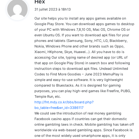
Hex
i
31 juillet 2023 à 18h13
t
Our site helps you to install any apps games available on
:
Google Play Store. You can download apps games to desktop
of your PC with Windows 7,8,10 OS, Mac OS, Chrome OS or
even Ubuntu OS. If you want to download apk files for your
phones and tablets (Samsung, Sony, HTC, LG, Blackberry,
Nokia, Windows Phone and other brands such as Oppo,
Xiaomi, HKphone, Skye, Huawei…). All you have to do is
accessing Our site, typing name of desired app (or URL of
that app on Google Play Store) in search box and following
instruction steps to download apk files. Undead Unlimited
Codes to Find More Goodies – June 2023 MemuPlay is
simple and easy-to-use software. It is very lightweight
compared to Bluestacks. As it is designed for gaming
purposes, you can play high-end games like Freefire, PUBG,
Temple Run, etc.
http://fnt.mdy.co.kr/bbs/board.php?
bo_table=free&wr_id=3386117
We could see the introduction of real money gambling
Facebook casino apps if countries can get their domestic
online gambling laws in check. Mobile gambling has taken off
worldwide via web-based gambling apps. Since Facebook is
one of the most widely used smartphone apps, it is only