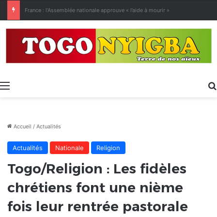
[LeCoupD’œil] Le chassé-croisé entre vacanciers de juillet et d’août a commencé.
Menu
Accueil
/
Actualités
Actualités
Nationale
Religion
Togo/Religion : Les fidèles
chrétiens font une nième
fois leur rentrée pastorale