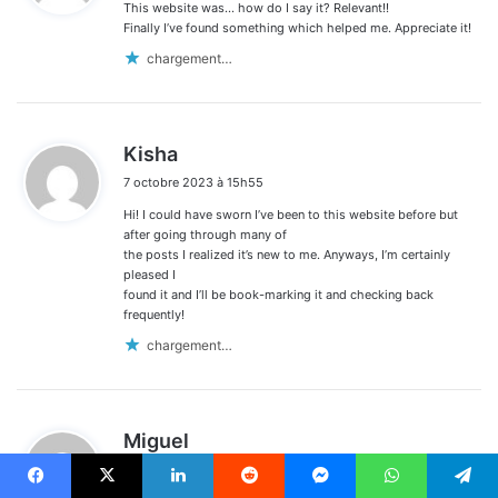
This website was… how do I say it? Relevant!!
:
Finally I’ve found something which helped me. Appreciate it!
chargement…
d
Kisha
i
7 octobre 2023 à 15h55
t
Hi! I could have sworn I’ve been to this website before but
:
after going through many of
the posts I realized it’s new to me. Anyways, I’m certainly
pleased I
found it and I’ll be book-marking it and checking back
frequently!
chargement…
d
Miguel
i
7 octobre 2023 à 22h47
t
Facebook
X
Linkedin
Reddit
Messenger
WhatsApp
Telegram