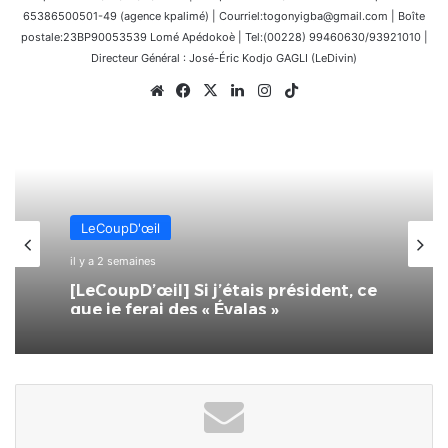
65386500501-49 (agence kpalimé) | Courriel:togonyigba@gmail.com | Boîte
postale:23BP90053539 Lomé Apédokoè | Tel:(00228) 99460630/93921010 |
Directeur Général : José-Éric Kodjo GAGLI (LeDivin)
Website
Facebook
X
Linkedin
Instagram
TikTok
LeCoupD'œil
il y a 2 semaines
[LeCoupD’œil] Si j’étais président, ce
que je ferai des « Évalas »