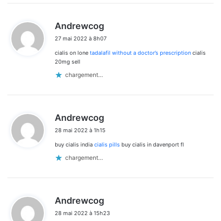
d
Andrewcog
i
27 mai 2022 à 8h07
t
cialis on lone
tadalafil without a doctor’s prescription
cialis
:
20mg sell
chargement…
d
Andrewcog
i
28 mai 2022 à 1h15
t
buy cialis india
cialis pills
buy cialis in davenport fl
:
chargement…
d
Andrewcog
i
28 mai 2022 à 15h23
t