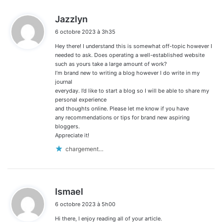
d
Jazzlyn
i
6 octobre 2023 à 3h35
t
Hey there! I understand this is somewhat off-topic however I
:
needed to ask. Does operating a well-established website
such as yours take a large amount of work?
I’m brand new to writing a blog however I do write in my
journal
everyday. I’d like to start a blog so I will be able to share my
personal experience
and thoughts online. Please let me know if you have
any recommendations or tips for brand new aspiring
bloggers.
Appreciate it!
chargement…
d
Ismael
i
6 octobre 2023 à 5h00
t
Hi there, I enjoy reading all of your article.