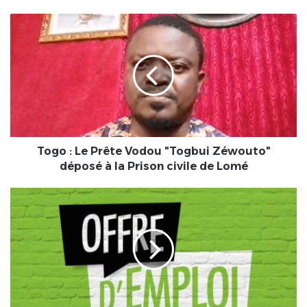
Togo
:
Le
Prête
Vodou
"Togbui
Zéwouto"
déposé
à
la
Togo : Le Prête Vodou "Togbui Zéwouto"
Prison
déposé à la Prison civile de Lomé
civile
de
Offre
Lomé
d'emploi:
une
société
de
la
place
recrute.