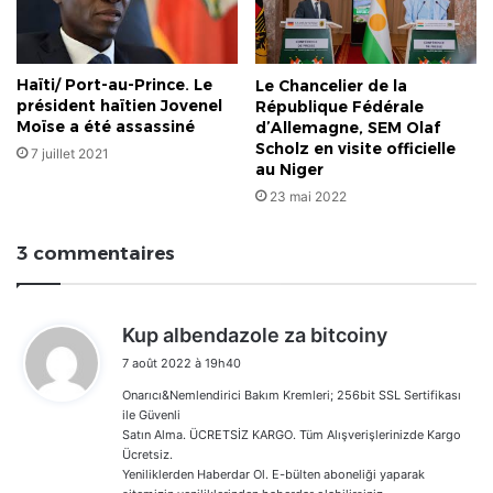
Haïti/ Port-au-Prince. Le
Le Chancelier de la
président haïtien Jovenel
République Fédérale
Moïse a été assassiné
d’Allemagne, SEM Olaf
Scholz en visite officielle
7 juillet 2021
au Niger
23 mai 2022
3 commentaires
d
Kup albendazole za bitcoiny
i
7 août 2022 à 19h40
t
Onarıcı&Nemlendirici Bakım Kremleri; 256bit SSL Sertifikası
:
ile Güvenli
Satın Alma. ÜCRETSİZ KARGO. Tüm Alışverişlerinizde Kargo
Ücretsiz.
Yeniliklerden Haberdar Ol. E-bülten aboneliği yaparak