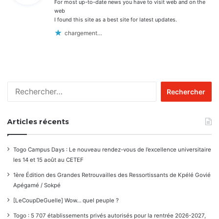
For most up-to-date news you have to visit web and on the
:
web
I found this site as a best site for latest updates.
chargement…
Rechercher :
Articles récents
Togo Campus Days : Le nouveau rendez-vous de l’excellence universitaire
les 14 et 15 août au CETEF
1ère Édition des Grandes Retrouvailles des Ressortissants de Kpélé Govié
Apégamé / Sokpé
[LeCoupDeGuelle] Wow… quel peuple ?
Togo : 5 707 établissements privés autorisés pour la rentrée 2026-2027,