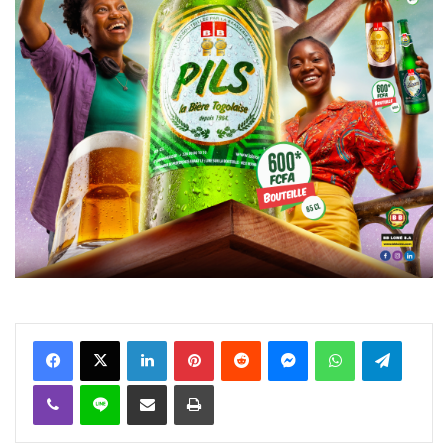
Facebook
X
Linkedin
Pinterest
Reddit
Messenger
WhatsApp
Telegra
Viber
Ligne
Partager par email
Imprimer