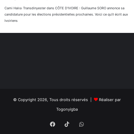
Cami Halısı Transdinyester
dans
CÔTE D’IVOIRE : Guillaume SORO annonce sa
candidature pour les élections présidentielles prochaines. Voici ce qu’il écrit aux
Ivoiriens
© Copyright 2026, Tous droits réservés |
Réaliser par
Togonyigba
Facebook
TikTok
WhatsApp