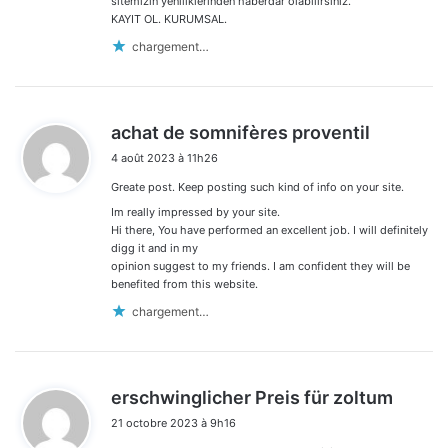
sitemizin yeniliklerinden haberdar olabilirsiniz.
KAYIT OL. KURUMSAL.
chargement…
d
achat de somnifères proventil
i
4 août 2023 à 11h26
t
Greate post. Keep posting such kind of info on your site.
:
Im really impressed by your site.
Hi there, You have performed an excellent job. I will definitely
digg it and in my
opinion suggest to my friends. I am confident they will be
benefited from this website.
chargement…
d
erschwinglicher Preis für zoltum
i
21 octobre 2023 à 9h16
t