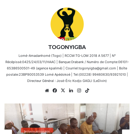
TOGONYIGBA
Lomé-Amadanhomé (Togo) | RCCM:TG-LOM 2018 A 5677 | N°
Récépissé:0425/24/03/11/HAAC | Banque:Orabank / Numéro de Compte:06101-
65386500501-49 (agence kpalimé) | Courriel:togonyigba@gmail.com | Boîte
postale:23BP90053539 Lomé Apédokoè | Tel:(00228) 99460630/93921010 |
Directeur Général : José-Éric Kodjo GAGLI (LeDivin)
Website
Facebook
X
Linkedin
Instagram
TikTok
Internationale