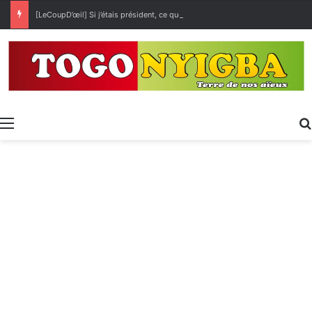
[LeCoupD’œil] Si j’étais président, ce que je ferai des « Évalas »
Menu