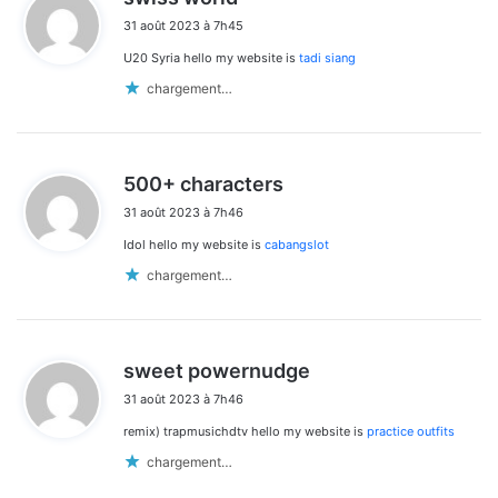
i
31 août 2023 à 7h45
t
U20 Syria hello my website is
tadi siang
:
chargement…
d
500+ characters
i
31 août 2023 à 7h46
t
Idol hello my website is
cabangslot
:
chargement…
d
sweet powernudge
i
31 août 2023 à 7h46
t
remix) trapmusichdtv hello my website is
practice outfits
:
chargement…