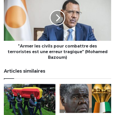
François
les
koami
civils
Amegnignon
pour
tirait
combattre
sa
des
révérence
terroristes
est
une
erreur
"Armer les civils pour combattre des
tragique"
terroristes est une erreur tragique" (Mohamed
(Mohamed
Bazoum)
Bazoum)
Articles similaires