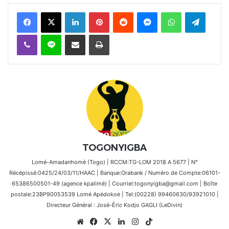
Facebook
X
Linkedin
Pinterest
Reddit
Messenger
WhatsApp
Telegra
Viber
Ligne
Partager par email
Imprimer
TOGONYIGBA
Lomé-Amadanhomé (Togo) | RCCM:TG-LOM 2018 A 5677 | N°
Récépissé:0425/24/03/11/HAAC | Banque:Orabank / Numéro de Compte:06101-
65386500501-49 (agence kpalimé) | Courriel:togonyigba@gmail.com | Boîte
postale:23BP90053539 Lomé Apédokoè | Tel:(00228) 99460630/93921010 |
Directeur Général : José-Éric Kodjo GAGLI (LeDivin)
Website
Facebook
X
Linkedin
Instagram
TikTok