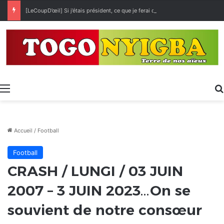
[LeCoupD’œil] Si j’étais président, ce que je ferai des « Évalas »
Menu
Accueil
/
Football
Football
CRASH / LUNGI / 03 JUIN
2007 – 3 JUIN 2023…On se
souvient de notre consœur