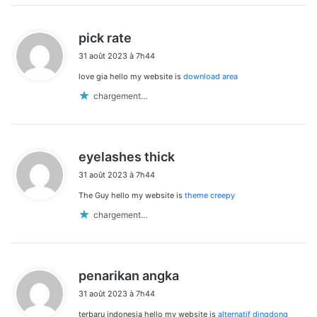
d
pick rate
i
31 août 2023 à 7h44
t
love gia hello my website is
download area
:
chargement…
d
eyelashes thick
i
31 août 2023 à 7h44
t
The Guy hello my website is
theme creepy
:
chargement…
d
penarikan angka
i
31 août 2023 à 7h44
t
terbaru indonesia hello my website is
alternatif dingdong