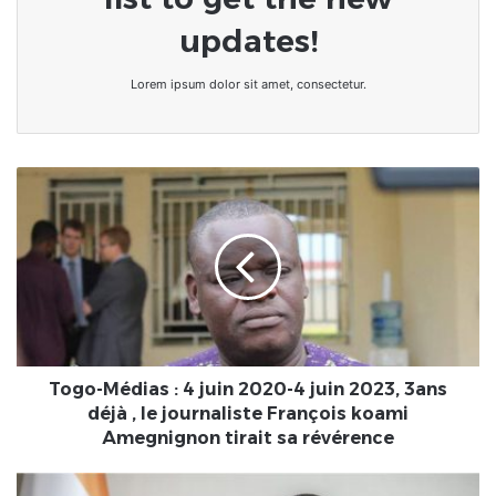
updates!
Lorem ipsum dolor sit amet, consectetur.
Togo-
Médias
:
4
juin
2020-
4
juin
2023,
3ans
Togo-Médias : 4 juin 2020-4 juin 2023, 3ans
déjà
déjà , le journaliste François koami
,
Amegnignon tirait sa révérence
le
journaliste
"Armer