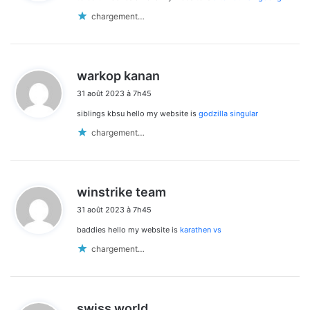
:
chargement…
d
warkop kanan
i
31 août 2023 à 7h45
t
siblings kbsu hello my website is
godzilla singular
:
chargement…
d
winstrike team
i
31 août 2023 à 7h45
t
baddies hello my website is
karathen vs
:
chargement…
d
swiss world