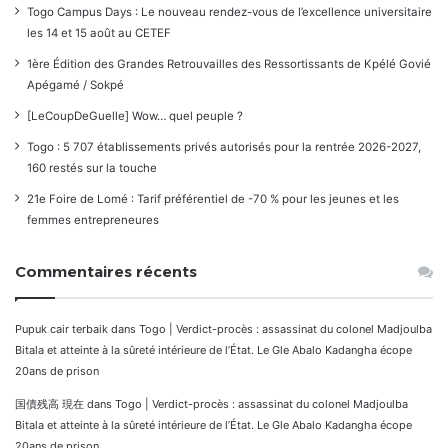
Togo Campus Days : Le nouveau rendez-vous de l’excellence universitaire
les 14 et 15 août au CETEF
1ère Édition des Grandes Retrouvailles des Ressortissants de Kpélé Govié
Apégamé / Sokpé
[LeCoupDeGuelle] Wow… quel peuple ?
Togo : 5 707 établissements privés autorisés pour la rentrée 2026-2027,
160 restés sur la touche
21e Foire de Lomé : Tarif préférentiel de -70 % pour les jeunes et les
femmes entrepreneures
Commentaires récents
Pupuk cair terbaik
dans
Togo | Verdict-procès : assassinat du colonel Madjoulba
Bitala et atteinte à la sûreté intérieure de l’État. Le Gle Abalo Kadangha écope
20ans de prison
国債残高 現在
dans
Togo | Verdict-procès : assassinat du colonel Madjoulba
Bitala et atteinte à la sûreté intérieure de l’État. Le Gle Abalo Kadangha écope
20ans de prison