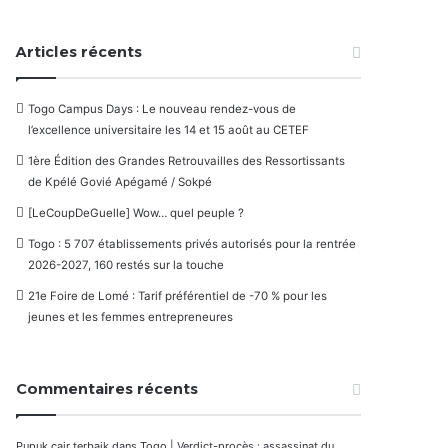
Articles récents
Togo Campus Days : Le nouveau rendez-vous de
l’excellence universitaire les 14 et 15 août au CETEF
1ère Édition des Grandes Retrouvailles des Ressortissants
de Kpélé Govié Apégamé / Sokpé
[LeCoupDeGuelle] Wow… quel peuple ?
Togo : 5 707 établissements privés autorisés pour la rentrée
2026-2027, 160 restés sur la touche
21e Foire de Lomé : Tarif préférentiel de -70 % pour les
jeunes et les femmes entrepreneures
Commentaires récents
Pupuk cair terbaik
dans
Togo | Verdict-procès : assassinat du