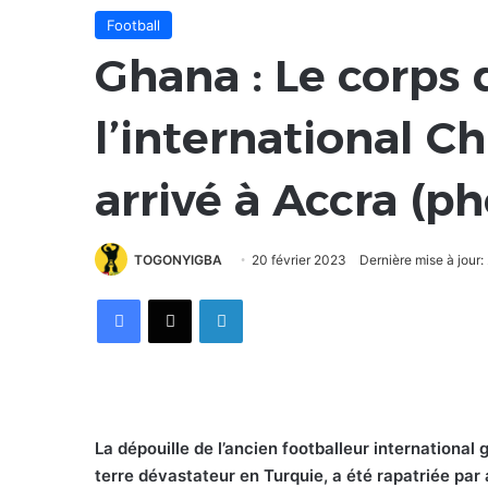
Football
Ghana : Le corps 
l’international Ch
arrivé à Accra (p
TOGONYIGBA
20 février 2023
Dernière mise à jour:
Facebook
X
Linkedin
La dépouille de l’ancien footballeur internationa
terre dévastateur en Turquie, a été rapatriée pa