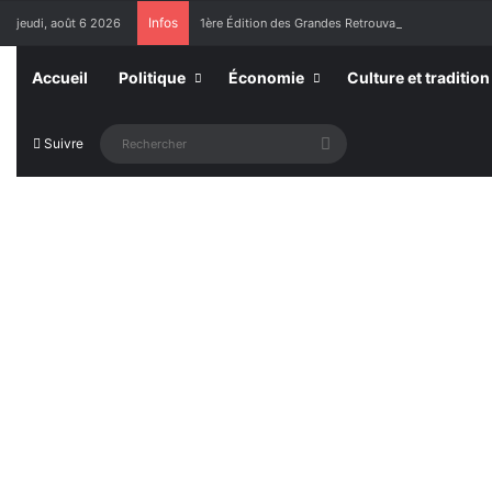
Infos
jeudi, août 6 2026
1ère Édition des Grandes Retrouvailles des Ressor
Accueil
Politique
Économie
Culture et tradition
Rechercher
Suivre