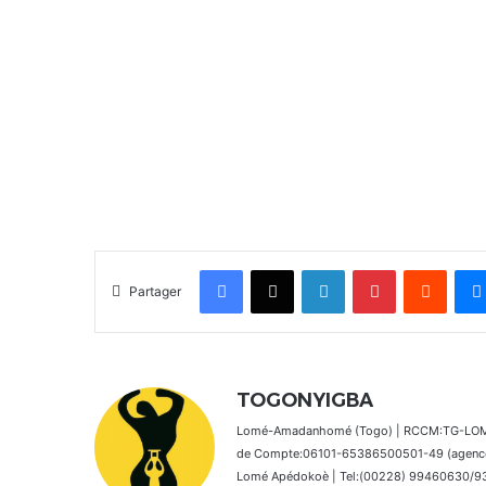
Facebook
X
Linkedin
Pinterest
Reddit
Partager
TOGONYIGBA
Lomé-Amadanhomé (Togo) | RCCM:TG-LOM 2
de Compte:06101-65386500501-49 (agence 
Lomé Apédokoè | Tel:(00228) 99460630/9392