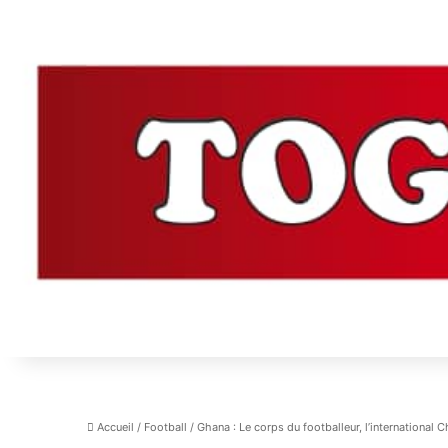
Accueil
/
Football
/
Ghana : Le corps du footballeur, l’international C