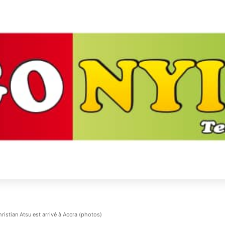
hristian Atsu est arrivé à Accra (photos)