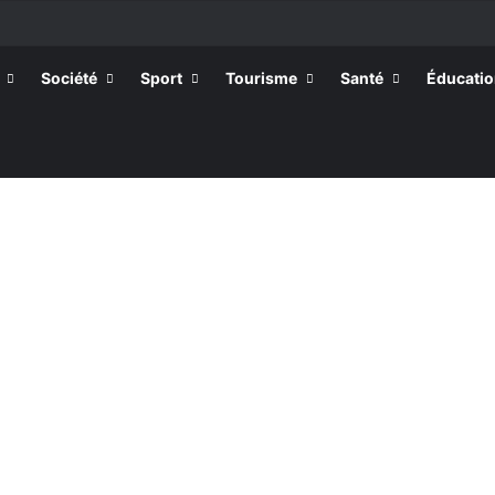
tissants de Kpélé Govié Apégamé / Sokpé
Société
Sport
Tourisme
Santé
Éducati