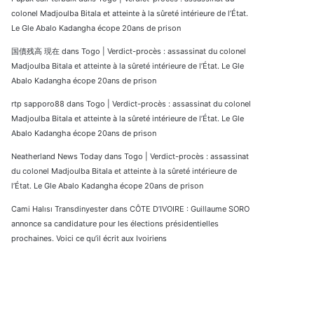
colonel Madjoulba Bitala et atteinte à la sûreté intérieure de l’État.
Le Gle Abalo Kadangha écope 20ans de prison
国債残高 現在
dans
Togo | Verdict-procès : assassinat du colonel
Madjoulba Bitala et atteinte à la sûreté intérieure de l’État. Le Gle
Abalo Kadangha écope 20ans de prison
rtp sapporo88
dans
Togo | Verdict-procès : assassinat du colonel
Madjoulba Bitala et atteinte à la sûreté intérieure de l’État. Le Gle
Abalo Kadangha écope 20ans de prison
Neatherland News Today
dans
Togo | Verdict-procès : assassinat
du colonel Madjoulba Bitala et atteinte à la sûreté intérieure de
l’État. Le Gle Abalo Kadangha écope 20ans de prison
Cami Halısı Transdinyester
dans
CÔTE D’IVOIRE : Guillaume SORO
annonce sa candidature pour les élections présidentielles
prochaines. Voici ce qu’il écrit aux Ivoiriens