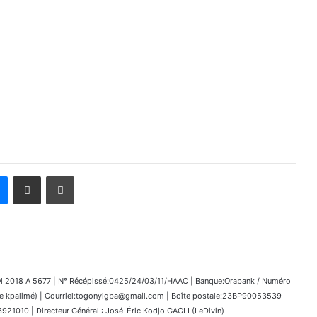
Messenger
Partager par email
Imprimer
018 A 5677 | N° Récépissé:0425/24/03/11/HAAC | Banque:Orabank / Numéro
kpalimé) | Courriel:togonyigba@gmail.com | Boîte postale:23BP90053539
1010 | Directeur Général : José-Éric Kodjo GAGLI (LeDivin)