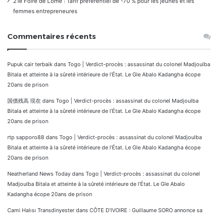
21e Foire de Lomé : Tarif préférentiel de -70 % pour les jeunes et les
femmes entrepreneures
Commentaires récents
Pupuk cair terbaik
dans
Togo | Verdict-procès : assassinat du colonel Madjoulba
Bitala et atteinte à la sûreté intérieure de l’État. Le Gle Abalo Kadangha écope
20ans de prison
国債残高 現在
dans
Togo | Verdict-procès : assassinat du colonel Madjoulba
Bitala et atteinte à la sûreté intérieure de l’État. Le Gle Abalo Kadangha écope
20ans de prison
rtp sapporo88
dans
Togo | Verdict-procès : assassinat du colonel Madjoulba
Bitala et atteinte à la sûreté intérieure de l’État. Le Gle Abalo Kadangha écope
20ans de prison
Neatherland News Today
dans
Togo | Verdict-procès : assassinat du colonel
Madjoulba Bitala et atteinte à la sûreté intérieure de l’État. Le Gle Abalo
Kadangha écope 20ans de prison
Cami Halısı Transdinyester
dans
CÔTE D’IVOIRE : Guillaume SORO annonce sa