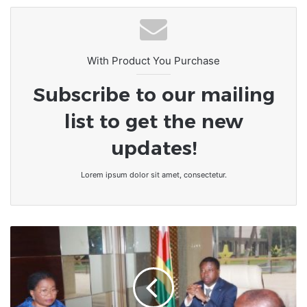
With Product You Purchase
Subscribe to our mailing
list to get the new
updates!
Lorem ipsum dolor sit amet, consectetur.
Togo-
Conseil
des
ministres
|
Santé,