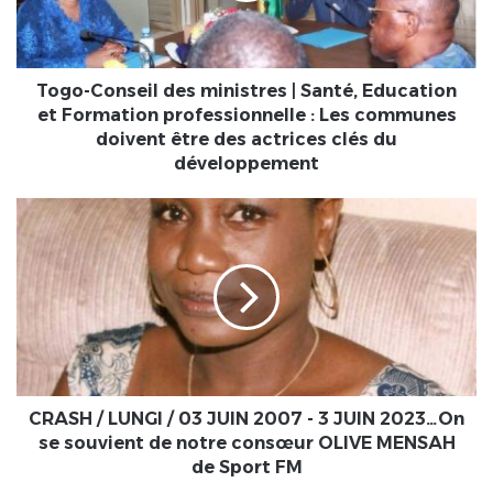
Education
et
Formation
professionnelle
Togo-Conseil des ministres | Santé, Education
:
et Formation professionnelle : Les communes
Les
doivent être des actrices clés du
communes
développement
doivent
être
CRASH
des
/
actrices
LUNGI
clés
/
du
03
développement
JUIN
2007
-
3
JUIN
CRASH / LUNGI / 03 JUIN 2007 - 3 JUIN 2023…On
2023…
se souvient de notre consœur OLIVE MENSAH
On
de Sport FM
se