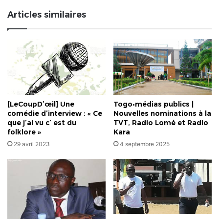
souvient
Articles similaires
de
notre
consœur
OLIVE
MENSAH
de
Sport
FM
[LeCoupD’œil] Une
Togo•médias publics |
comédie d’interview : « Ce
Nouvelles nominations à la
que j’ai vu c’ est du
TVT, Radio Lomé et Radio
folklore »
Kara
29 avril 2023
4 septembre 2025