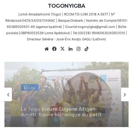
TOGONYIGBA
Lomé-Amadanhomé (Togo) | RCCM:TG-LOM 2018 A 5677 | N°
Récépissé:0425/24/03/11/HAAC | Banque:Orabank / Numéro de Compte:06101-
65386500501-49 (agence kpalimé) | Courriel:togonyigba@gmail.com | Boîte
postale:23BP90053539 Lomé Apédokoè | Tel:(00228) 99460630/93921010 |
Directeur Général : José-Éric Kodjo GAGLI (LeDivin)
Website
Facebook
X
Linkedin
Instagram
TikTok
Média
30 mai 2026
TRIBUNE DU COMMISSAIRE GENERAL
DU FESTIVAL TOGO MEDIA FOOT