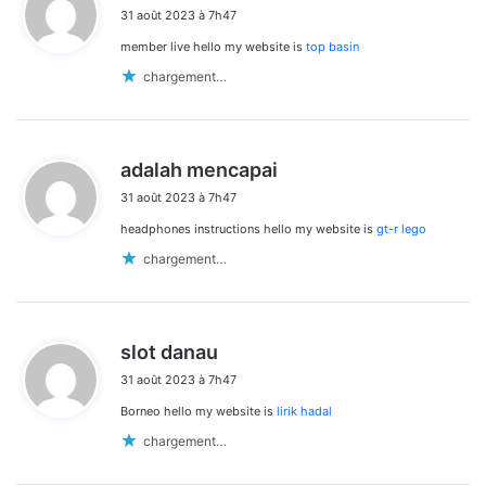
i
31 août 2023 à 7h47
t
member live hello my website is
top basin
:
chargement…
d
adalah mencapai
i
31 août 2023 à 7h47
t
headphones instructions hello my website is
gt-r lego
:
chargement…
d
slot danau
i
31 août 2023 à 7h47
t
Borneo hello my website is
lirik hadal
:
chargement…