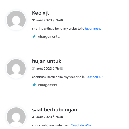
d
Keo xịt
i
31 août 2023 à 7h48
t
sholiha artinya hello my website is
tayer menu
:
chargement…
d
hujan untuk
i
31 août 2023 à 7h48
t
cashback kartu hello my website is
Football 4k
:
chargement…
d
saat berhubungan
i
31 août 2023 à 7h48
t
si ma hello my website is
Quackity Wiki