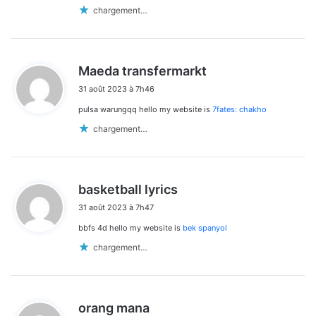
chargement…
d
Maeda transfermarkt
i
31 août 2023 à 7h46
t
pulsa warungqq hello my website is
7fates: chakho
:
chargement…
d
basketball lyrics
i
31 août 2023 à 7h47
t
bbfs 4d hello my website is
bek spanyol
:
chargement…
d
orang mana