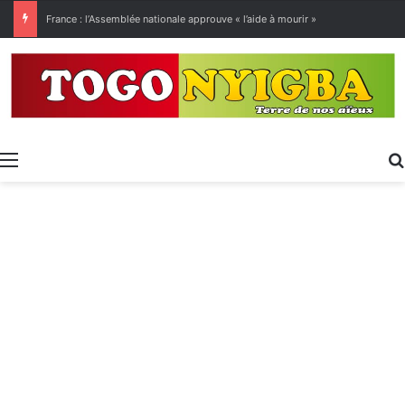
[LeCoupD’œil] Le chassé-croisé entre vacanciers de juillet et d’août a commencé.
Menu