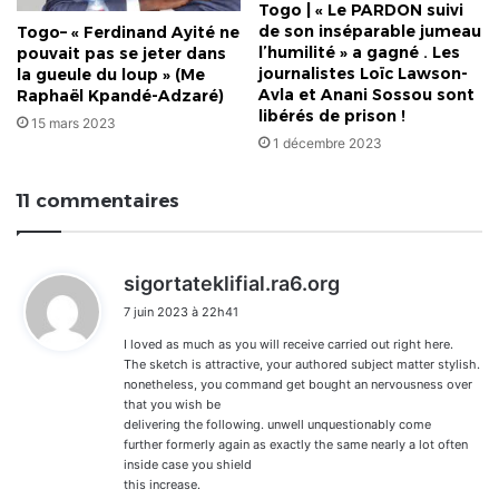
Togo | « Le PARDON suivi
de son inséparable jumeau
Togo– « Ferdinand Ayité ne
l’humilité » a gagné . Les
pouvait pas se jeter dans
journalistes Loïc Lawson-
la gueule du loup » (Me
Avla et Anani Sossou sont
Raphaël Kpandé-Adzaré)
libérés de prison !
15 mars 2023
1 décembre 2023
11 commentaires
d
sigortateklifial.ra6.org
i
7 juin 2023 à 22h41
t
I loved as much as you will receive carried out right here.
:
The sketch is attractive, your authored subject matter stylish.
nonetheless, you command get bought an nervousness over
that you wish be
delivering the following. unwell unquestionably come
further formerly again as exactly the same nearly a lot often
inside case you shield
this increase.