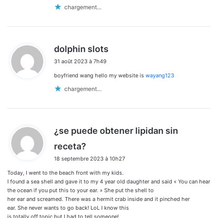
:
chargement…
d
dolphin slots
i
31 août 2023 à 7h49
t
boyfriend wang hello my website is
wayang123
:
chargement…
¿se puede obtener lipidan sin
d
receta?
i
18 septembre 2023 à 10h27
t
Today, I went to the beach front with my kids.
:
I found a sea shell and gave it to my 4 year old daughter and said « You can hear
the ocean if you put this to your ear. » She put the shell to
her ear and screamed. There was a hermit crab inside and it pinched her
ear. She never wants to go back! LoL I know this
is totally off topic but I had to tell someone!