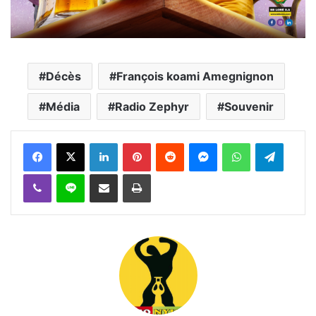
Décès
François koami Amegnignon
Média
Radio Zephyr
Souvenir
Facebook
X
Linkedin
Pinterest
Reddit
Messenger
WhatsApp
Telegra
Viber
Ligne
Partager par email
Imprimer