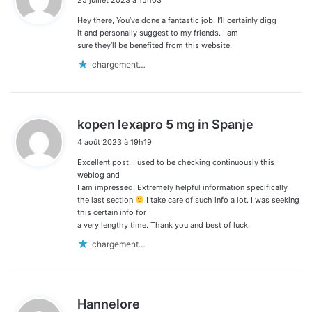
t
Hey there, You’ve done a fantastic job. I’ll certainly digg
:
it and personally suggest to my friends. I am
sure they’ll be benefited from this website.
chargement…
d
kopen lexapro 5 mg in Spanje
i
4 août 2023 à 19h19
t
Excellent post. I used to be checking continuously this
:
weblog and
I am impressed! Extremely helpful information specifically
the last section
I take care of such info a lot. I was seeking
this certain info for
a very lengthy time. Thank you and best of luck.
chargement…
d
Hannelore