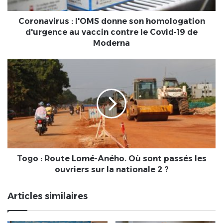
vaccin
contre
Coronavirus : l'OMS donne son homologation
le
d'urgence au vaccin contre le Covid-19 de
Covid-
Moderna
19
de
Togo
Moderna
:
Route
Lomé-
Aného.
Où
sont
passés
les
ouvriers
Togo : Route Lomé-Aného. Où sont passés les
sur
ouvriers sur la nationale 2 ?
la
nationale
Articles similaires
2
?