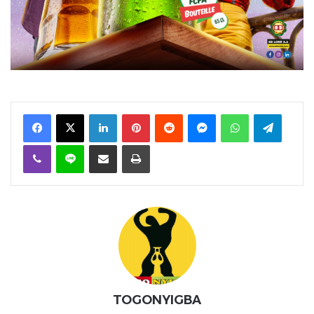
Facebook
X
Linkedin
Pinterest
Reddit
Messenger
WhatsApp
Telegra
Viber
Ligne
Partager par email
Imprimer
TOGONYIGBA