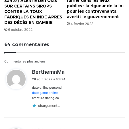
fumer dans les lieux
Santé / ALERTE DE l’OMS
publics : la rigueur de la loi
SUR CERTAINS SIROPS
pour les contrevenants,
CONTRE LA TOUX
avertit le gouvernement
FABRIQUÉS EN INDE APRÈS
DES DÉCÈS EN GAMBIE
4 février 2023
6 octobre 2022
64 commentaires
Navigation
Commentaires plus anciens
d
BerthemnMa
dans
i
26 août 2022 à 10h24
t
les
date online personal
:
commentaires
date game online
amature dating co
chargement…
d