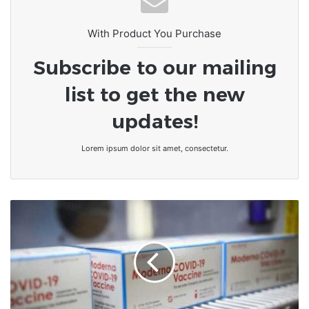
With Product You Purchase
Subscribe to our mailing
list to get the new
updates!
Lorem ipsum dolor sit amet, consectetur.
Coronavirus
:
l'OMS
donne
son
homologation
d'urgence
au