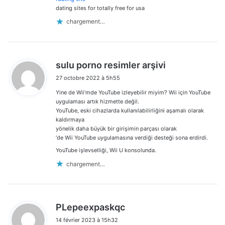
dating sites for totally free for usa
chargement…
d
sulu porno resimler arşivi
i
27 octobre 2022 à 5h55
t
Yine de Wii’mde YouTube izleyebilir miyim? Wii için YouTube
:
uygulaması artık hizmette değil.
YouTube, eski cihazlarda kullanılabilirliğini aşamalı olarak
kaldırmaya
yönelik daha büyük bir girişimin parçası olarak
‘de Wii YouTube uygulamasına verdiği desteği sona erdirdi.
YouTube işlevselliği, Wii U konsolunda.
chargement…
d
PLepeexpaskqc
i
14 février 2023 à 15h32
t