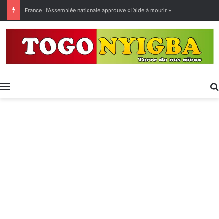
[LeCoupD’œil] Le chassé-croisé entre vacanciers de juillet et d’août a commencé.
Menu