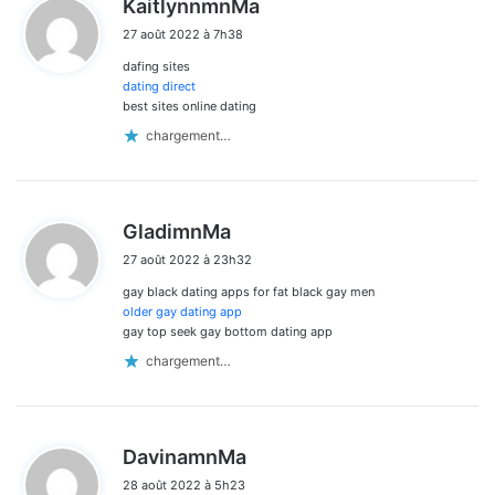
KaitlynnmnMa
i
27 août 2022 à 7h38
t
dafing sites
:
dating direct
best sites online dating
chargement…
d
GladimnMa
i
27 août 2022 à 23h32
t
gay black dating apps for fat black gay men
:
older gay dating app
gay top seek gay bottom dating app
chargement…
d
DavinamnMa
i
28 août 2022 à 5h23
t