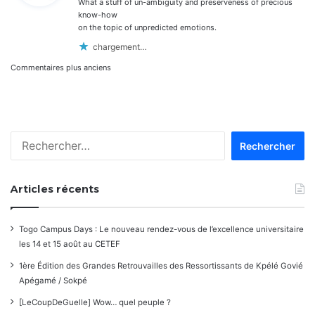
What a stuff of un-ambiguity and preserveness of precious
:
know-how
on the topic of unpredicted emotions.
chargement…
Navigation
Commentaires plus anciens
dans
les
Rechercher :
commentaires
Articles récents
Togo Campus Days : Le nouveau rendez-vous de l’excellence universitaire
les 14 et 15 août au CETEF
1ère Édition des Grandes Retrouvailles des Ressortissants de Kpélé Govié
Apégamé / Sokpé
[LeCoupDeGuelle] Wow… quel peuple ?