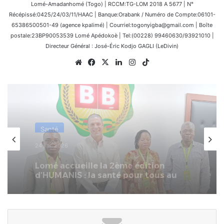
Lomé-Amadanhomé (Togo) | RCCM:TG-LOM 2018 A 5677 | N°
Récépissé:0425/24/03/11/HAAC | Banque:Orabank / Numéro de Compte:06101-
65386500501-49 (agence kpalimé) | Courriel:togonyigba@gmail.com | Boîte
postale:23BP90053539 Lomé Apédokoè | Tel:(00228) 99460630/93921010 |
Directeur Général : José-Éric Kodjo GAGLI (LeDivin)
Website
Facebook
X
Linkedin
Instagram
TikTok
Santé
4 avril 2026
La BB Lomé soutient le Centre
national de recherche et de soins
aux drépanocytaires.