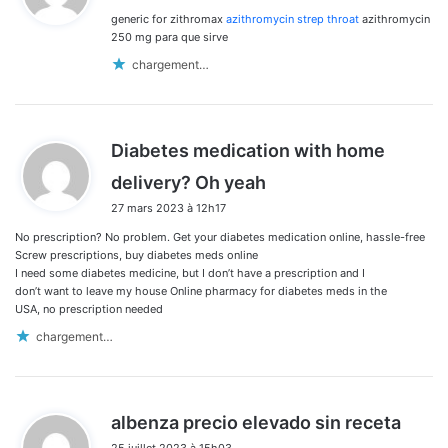
generic for zithromax
azithromycin strep throat
azithromycin
:
250 mg para que sirve
chargement…
Diabetes medication with home
d
delivery? Oh yeah
i
27 mars 2023 à 12h17
t
No prescription? No problem. Get your diabetes medication online, hassle-free
:
Screw prescriptions, buy diabetes meds online
I need some diabetes medicine, but I don’t have a prescription and I
don’t want to leave my house Online pharmacy for diabetes meds in the
USA, no prescription needed
chargement…
d
albenza precio elevado sin receta
i
25 juillet 2023 à 15h03