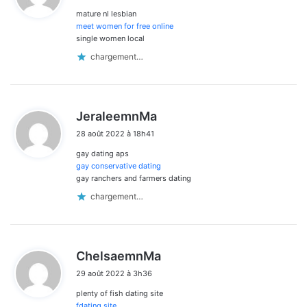
mature nl lesbian
:
meet women for free online
single women local
chargement…
d
JeraleemnMa
i
28 août 2022 à 18h41
t
gay dating aps
:
gay conservative dating
gay ranchers and farmers dating
chargement…
d
ChelsaemnMa
i
29 août 2022 à 3h36
t
plenty of fish dating site
:
fdating site