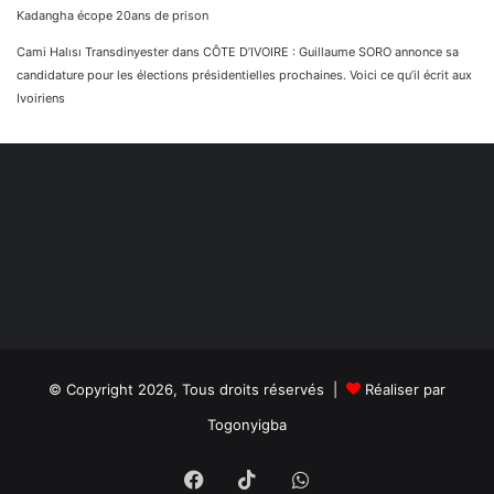
Kadangha écope 20ans de prison
Cami Halısı Transdinyester
dans
CÔTE D’IVOIRE : Guillaume SORO annonce sa
candidature pour les élections présidentielles prochaines. Voici ce qu’il écrit aux
Ivoiriens
© Copyright 2026, Tous droits réservés |
Réaliser par
Togonyigba
Facebook
TikTok
WhatsApp