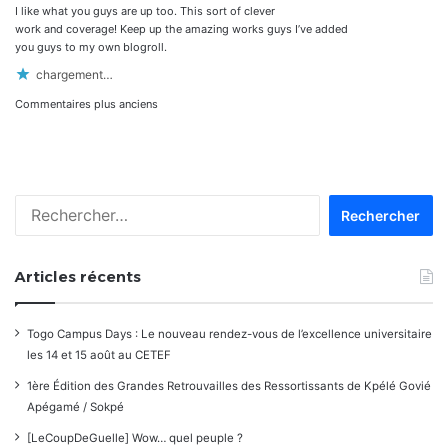
I like what you guys are up too. This sort of clever
:
work and coverage! Keep up the amazing works guys I’ve added
you guys to my own blogroll.
chargement…
Navigation
Commentaires plus anciens
dans
les
Rechercher :
commentaires
Articles récents
Togo Campus Days : Le nouveau rendez-vous de l’excellence universitaire
les 14 et 15 août au CETEF
1ère Édition des Grandes Retrouvailles des Ressortissants de Kpélé Govié
Apégamé / Sokpé
[LeCoupDeGuelle] Wow… quel peuple ?