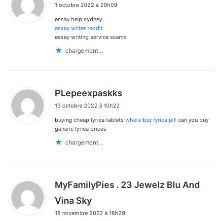
1 octobre 2022 à 20h09
t
essay help sydney
:
essay writer reddit
essay writing service scams
chargement…
d
PLepeexpaskks
i
13 octobre 2022 à 10h22
t
buying cheap lyrica tablets
where buy lyrica pill
can you buy
:
generic lyrica prices
chargement…
MyFamilyPies . 23 Jewelz Blu And
d
Vina Sky
i
18 novembre 2022 à 18h29
t