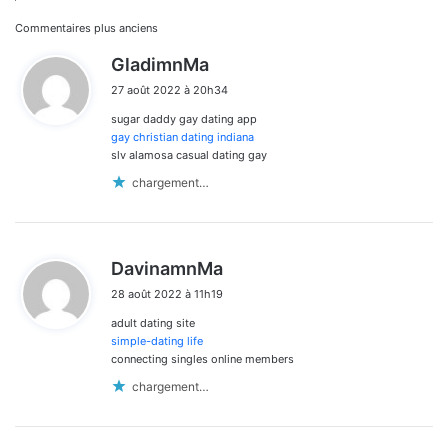
Navigation
Commentaires plus anciens
d
GladimnMa
dans
i
27 août 2022 à 20h34
t
les
sugar daddy gay dating app
:
commentaires
gay christian dating indiana
slv alamosa casual dating gay
chargement…
d
DavinamnMa
i
28 août 2022 à 11h19
t
adult dating site
:
simple-dating life
connecting singles online members
chargement…