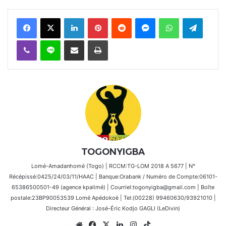
Facebook
X
Linkedin
Pinterest
Reddit
Messenger
WhatsApp
Telegra
Viber
Ligne
Partager par email
Imprimer
TOGONYIGBA
Lomé-Amadanhomé (Togo) | RCCM:TG-LOM 2018 A 5677 | N°
Récépissé:0425/24/03/11/HAAC | Banque:Orabank / Numéro de Compte:06101-
65386500501-49 (agence kpalimé) | Courriel:togonyigba@gmail.com | Boîte
postale:23BP90053539 Lomé Apédokoè | Tel:(00228) 99460630/93921010 |
Directeur Général : José-Éric Kodjo GAGLI (LeDivin)
Website
Facebook
X
Linkedin
Instagram
TikTok