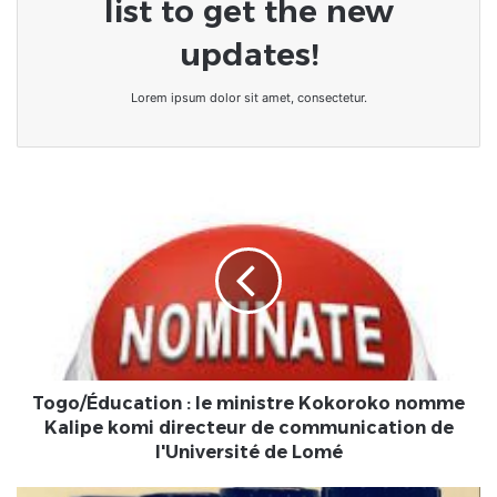
list to get the new
updates!
Lorem ipsum dolor sit amet, consectetur.
Togo/
Éducation
:
le
ministre
Kokoroko
nomme
Kalipe
komi
directeur
Togo/Éducation : le ministre Kokoroko nomme
de
Kalipe komi directeur de communication de
communication
l'Université de Lomé
de
l'Université