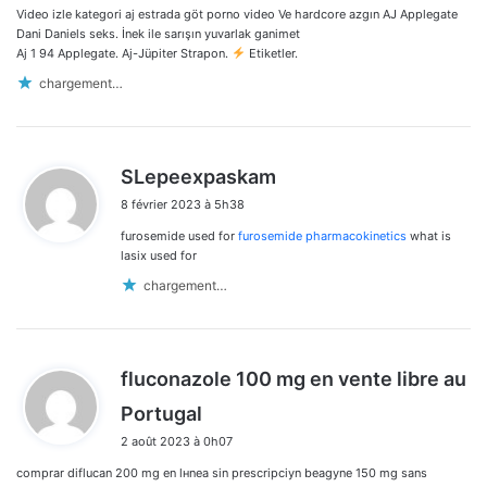
Video izle kategori aj estrada göt porno video Ve hardcore azgın AJ Applegate
:
Dani Daniels seks. İnek ile sarışın yuvarlak ganimet
Aj 1 94 Applegate. Aj-Jüpiter Strapon.
Etiketler.
chargement…
d
SLepeexpaskam
i
8 février 2023 à 5h38
t
furosemide used for
furosemide pharmacokinetics
what is
:
lasix used for
chargement…
fluconazole 100 mg en vente libre au
d
Portugal
i
2 août 2023 à 0h07
t
comprar diflucan 200 mg en lнnea sin prescripciуn beagyne 150 mg sans