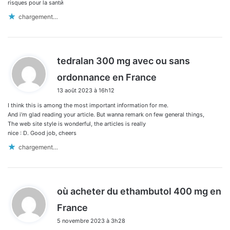
:
risques pour la santй
chargement…
tedralan 300 mg avec ou sans
d
ordonnance en France
i
13 août 2023 à 16h12
t
I think this is among the most important information for me.
:
And i’m glad reading your article. But wanna remark on few general things,
The web site style is wonderful, the articles is really
nice : D. Good job, cheers
chargement…
où acheter du ethambutol 400 mg en
d
France
i
5 novembre 2023 à 3h28
t