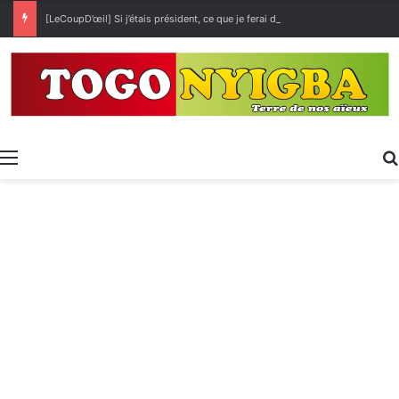
[LeCoupD’œil] Si j’étais président, ce que je ferai des « Évalas »
Menu