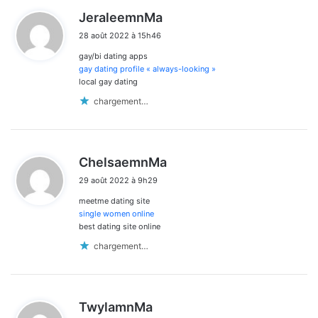
d
JeraleemnMa
i
28 août 2022 à 15h46
t
gay/bi dating apps
:
gay dating profile « always-looking »
local gay dating
chargement…
d
ChelsaemnMa
i
29 août 2022 à 9h29
t
meetme dating site
:
single women online
best dating site online
chargement…
d
TwylamnMa
i