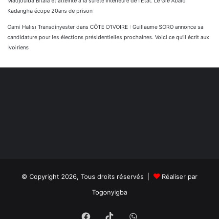
Madjoulba Bitala et atteinte à la sûreté intérieure de l’État. Le Gle Abalo
Kadangha écope 20ans de prison
Cami Halısı Transdinyester
dans
CÔTE D’IVOIRE : Guillaume SORO annonce sa
candidature pour les élections présidentielles prochaines. Voici ce qu’il écrit aux
Ivoiriens
© Copyright 2026, Tous droits réservés |
Réaliser par
Togonyigba
Facebook
TikTok
WhatsApp