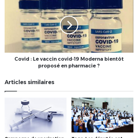
Covid
de
:
Lomé
Le
vaccin
covid-
19
Moderna
bientôt
proposé
en
Covid : Le vaccin covid-19 Moderna bientôt
pharmacie
proposé en pharmacie ?
?
Articles similaires