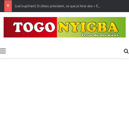
[LeCoupD’œil] Si j’étais président, ce que je ferai des « Évalas »
Menu