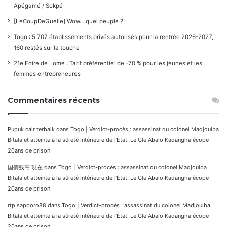
Apégamé / Sokpé
[LeCoupDeGuelle] Wow… quel peuple ?
Togo : 5 707 établissements privés autorisés pour la rentrée 2026-2027,
160 restés sur la touche
21e Foire de Lomé : Tarif préférentiel de -70 % pour les jeunes et les
femmes entrepreneures
Commentaires récents
Pupuk cair terbaik
dans
Togo | Verdict-procès : assassinat du colonel Madjoulba
Bitala et atteinte à la sûreté intérieure de l’État. Le Gle Abalo Kadangha écope
20ans de prison
国債残高 現在
dans
Togo | Verdict-procès : assassinat du colonel Madjoulba
Bitala et atteinte à la sûreté intérieure de l’État. Le Gle Abalo Kadangha écope
20ans de prison
rtp sapporo88
dans
Togo | Verdict-procès : assassinat du colonel Madjoulba
Bitala et atteinte à la sûreté intérieure de l’État. Le Gle Abalo Kadangha écope
20ans de prison