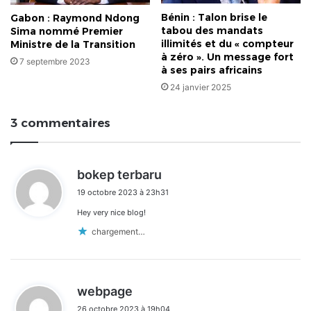
Bénin : Talon brise le
Gabon : Raymond Ndong
tabou des mandats
Sima nommé Premier
illimités et du « compteur
Ministre de la Transition
à zéro ». Un message fort
7 septembre 2023
à ses pairs africains
24 janvier 2025
3 commentaires
d
bokep terbaru
i
19 octobre 2023 à 23h31
t
Hey very nice blog!
:
chargement…
d
webpage
i
26 octobre 2023 à 19h04