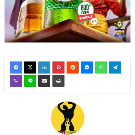
Facebook
X
Linkedin
Pinterest
Reddit
Messenger
WhatsApp
Telegra
Viber
Ligne
Partager par email
Imprimer