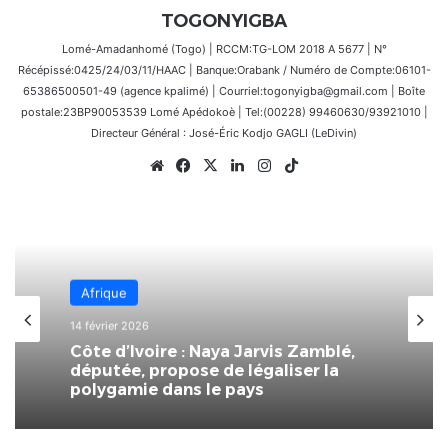
TOGONYIGBA
Lomé-Amadanhomé (Togo) | RCCM:TG-LOM 2018 A 5677 | N°
Récépissé:0425/24/03/11/HAAC | Banque:Orabank / Numéro de Compte:06101-
65386500501-49 (agence kpalimé) | Courriel:togonyigba@gmail.com | Boîte
postale:23BP90053539 Lomé Apédokoè | Tel:(00228) 99460630/93921010 |
Directeur Général : José-Éric Kodjo GAGLI (LeDivin)
Website
Facebook
X
Linkedin
Instagram
TikTok
Afrique
14 février 2026
Côte d’Ivoire : Naya Jarvis Zamblé,
députée, propose de légaliser la
polygamie dans le pays