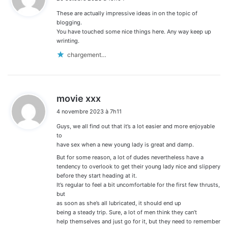
t
These are actually impressive ideas in on the topic of
:
blogging.
You have touched some nice things here. Any way keep up
wrinting.
chargement…
d
movie xxx
i
4 novembre 2023 à 7h11
t
Guys, we all find out that it’s a lot easier and more enjoyable
:
to
have sex when a new young lady is great and damp.
But for some reason, a lot of dudes nevertheless have a
tendency to overlook to get their young lady nice and slippery
before they start heading at it.
It’s regular to feel a bit uncomfortable for the first few thrusts,
but
as soon as she’s all lubricated, it should end up
being a steady trip. Sure, a lot of men think they can’t
help themselves and just go for it, but they need to remember