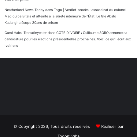
Neatherland News Today
dans
Togo | Verdict-procès : assassinat du colonel
Madjoulba Bitala et atteinte à la sûreté intérieure de l’État. Le Gle Abalo
Kadangha écope 20ans de prison
Cami Halısı Transdinyester
dans
CÔTE D’IVOIRE : Guillaume SORO annonce sa
candidature pour les élections présidentielles prochaines. Voici ce qu’il écrit aux
Ivoiriens
© Copyright 2026, Tous droits réservés |
Réaliser par
Togonyigba