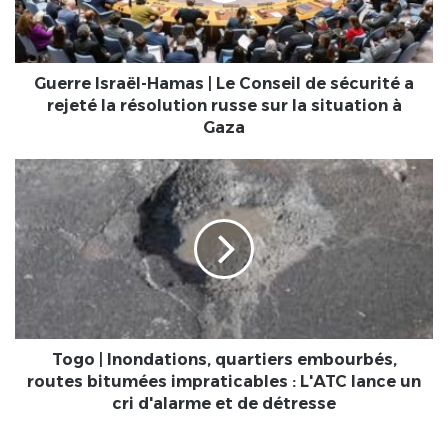
de
sécurité
a
rejeté
Guerre Israël-Hamas | Le Conseil de sécurité a
la
rejeté la résolution russe sur la situation à
résolution
Gaza
russe
sur
Togo
la
|
situation
Inondations,
à
quartiers
Gaza
embourbés,
routes
bitumées
impraticables
:
L'ATC
Togo | Inondations, quartiers embourbés,
lance
routes bitumées impraticables : L'ATC lance un
un
cri d'alarme et de détresse
cri
d'alarme