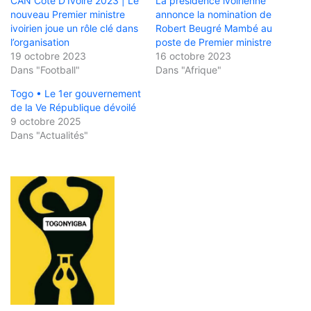
CAN Côte D’Ivoire 2023 | Le
La présidence ivoirienne
nouveau Premier ministre
annonce la nomination de
ivoirien joue un rôle clé dans
Robert Beugré Mambé au
l’organisation
poste de Premier ministre
19 octobre 2023
16 octobre 2023
Dans "Football"
Dans "Afrique"
Togo • Le 1er gouvernement
de la Ve République dévoilé
9 octobre 2025
Dans "Actualités"