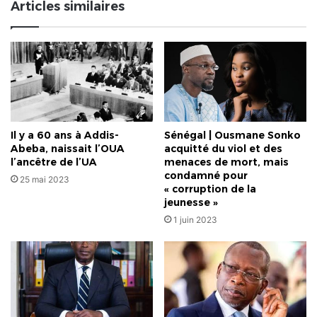
Articles similaires
et
de
détresse
Il y a 60 ans à Addis-
Sénégal | Ousmane Sonko
Abeba, naissait l’OUA
acquitté du viol et des
l’ancêtre de l’UA
menaces de mort, mais
condamné pour
25 mai 2023
« corruption de la
jeunesse »
1 juin 2023