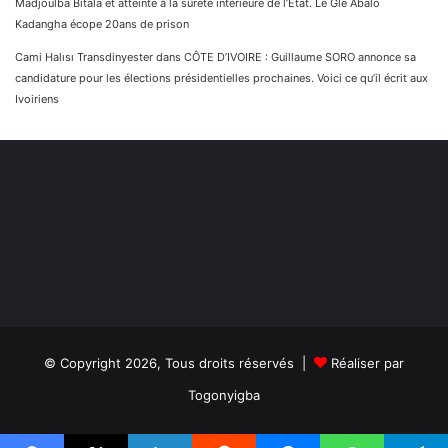
Madjoulba Bitala et atteinte à la sûreté intérieure de l’État. Le Gle Abalo
Kadangha écope 20ans de prison
Cami Halısı Transdinyester
dans
CÔTE D’IVOIRE : Guillaume SORO annonce sa
candidature pour les élections présidentielles prochaines. Voici ce qu’il écrit aux
Ivoiriens
© Copyright 2026, Tous droits réservés |
Réaliser par
Togonyigba
Facebook
TikTok
WhatsApp