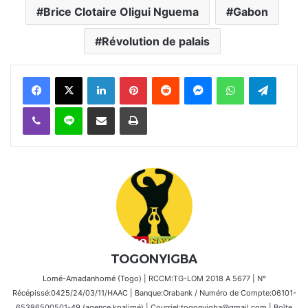
Brice Clotaire Oligui Nguema
Gabon
Révolution de palais
Facebook
X
Linkedin
Pinterest
Reddit
Messenger
WhatsApp
Telegra
Viber
Ligne
Partager par email
Imprimer
TOGONYIGBA
Lomé-Amadanhomé (Togo) | RCCM:TG-LOM 2018 A 5677 | N°
Récépissé:0425/24/03/11/HAAC | Banque:Orabank / Numéro de Compte:06101-
65386500501-49 (agence kpalimé) | Courriel:togonyigba@gmail.com | Boîte