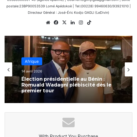
postale:23BP90053539 Lomé Apédokoè | Tel:(00228) 99460630/93921010 |
Directeur Général : José-Éric Kodjo GAGLI (LeDivin)
Website
Facebook
X
Linkedin
Instagram
TikTok
Afrique
14 avril 2026
Afrique
Élection présidentielle au Bénin :
8 mars 2026
Romuald Wadagni plébiscité dès le
premier tour
L’Afrique au carrefour des
consciences : le devoir de rompre
avec la culture du naufrage
With Product You Purchase