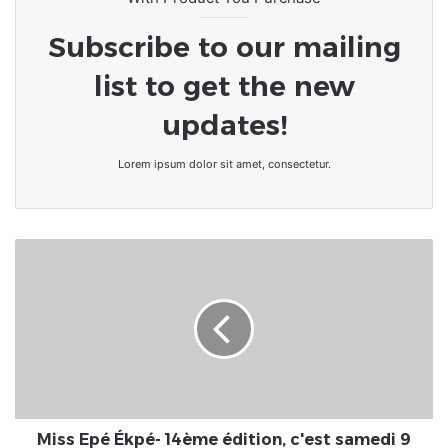
Subscribe to our mailing
list to get the new
updates!
Lorem ipsum dolor sit amet, consectetur.
Miss
Epé
Ékpé-
14ème
édition,
c'est
samedi
9
septembre
|
Miss Epé Ékpé- 14ème édition, c'est samedi 9