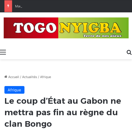
Made in Togo 2026 : un bilan positif qui prépare le terrain pour la Foire Internationale de Lomé
Menu
Accueil
/
Actualités
/
Afrique
Afrique
Le coup d’État au Gabon ne
mettra pas fin au règne du
clan Bongo