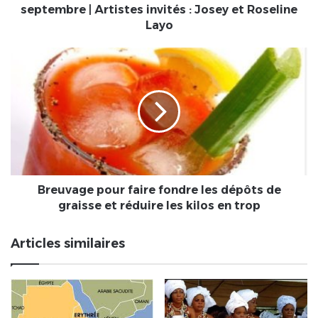
Artistes
septembre | Artistes invités : Josey et Roseline
invités
Layo
:
Josey
Breuvage
et
pour
Roseline
faire
Layo
fondre
les
dépôts
de
graisse
et
réduire
Breuvage pour faire fondre les dépôts de
les
graisse et réduire les kilos en trop
kilos
en
Articles similaires
trop