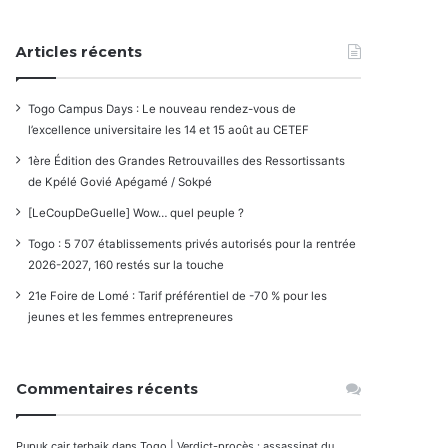
Articles récents
Togo Campus Days : Le nouveau rendez-vous de
l’excellence universitaire les 14 et 15 août au CETEF
1ère Édition des Grandes Retrouvailles des Ressortissants
de Kpélé Govié Apégamé / Sokpé
[LeCoupDeGuelle] Wow… quel peuple ?
Togo : 5 707 établissements privés autorisés pour la rentrée
2026-2027, 160 restés sur la touche
21e Foire de Lomé : Tarif préférentiel de -70 % pour les
jeunes et les femmes entrepreneures
Commentaires récents
Pupuk cair terbaik
dans
Togo | Verdict-procès : assassinat du