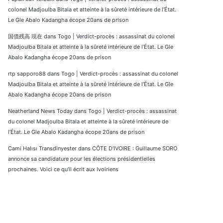
colonel Madjoulba Bitala et atteinte à la sûreté intérieure de l’État.
Le Gle Abalo Kadangha écope 20ans de prison
国債残高 現在
dans
Togo | Verdict-procès : assassinat du colonel
Madjoulba Bitala et atteinte à la sûreté intérieure de l’État. Le Gle
Abalo Kadangha écope 20ans de prison
rtp sapporo88
dans
Togo | Verdict-procès : assassinat du colonel
Madjoulba Bitala et atteinte à la sûreté intérieure de l’État. Le Gle
Abalo Kadangha écope 20ans de prison
Neatherland News Today
dans
Togo | Verdict-procès : assassinat
du colonel Madjoulba Bitala et atteinte à la sûreté intérieure de
l’État. Le Gle Abalo Kadangha écope 20ans de prison
Cami Halısı Transdinyester
dans
CÔTE D’IVOIRE : Guillaume SORO
annonce sa candidature pour les élections présidentielles
prochaines. Voici ce qu’il écrit aux Ivoiriens