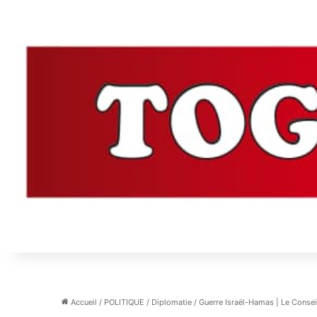
Accueil
/
POLITIQUE
/
Diplomatie
/
Guerre Israël-Hamas | Le Conseil 