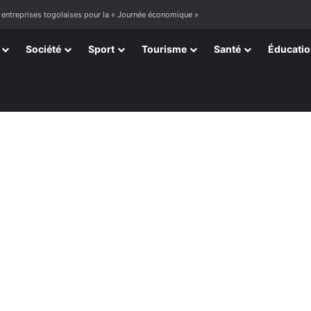
 entreprises togolaises pour la « Journée économique »
Société
Sport
Tourisme
Santé
Éducati