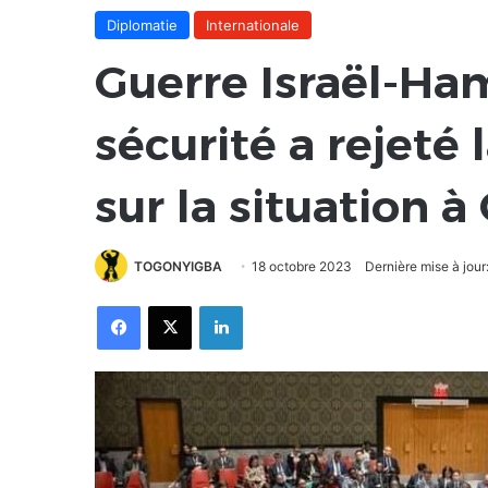
Diplomatie
Internationale
Guerre Israël-Ham
sécurité a rejeté 
sur la situation à
TOGONYIGBA
18 octobre 2023
Dernière mise à jour
Facebook
X
Linkedin