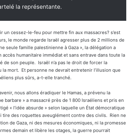
martelé la représentante.
ir un cessez-le-feu pour mettre fin aux massacres? s’est
ours, le monde regarde Israël agresser plus de 2 millions de
ne seule famille palestinienne à Gaza », la délégation a
n accès humanitaire immédiat et sans entrave dans toute la
 de son peuple. Israël n’a pas le droit de forcer la
u la mort. Et personne ne devrait entretenir l’illusion que
éliens plus sûrs, a-t-elle tranché.
 avenir, nous allons éradiquer le Hamas, a prévenu la
pe barbare » a massacré près de 1 800 Israéliens et pris en
igé « l’idée absurde » selon laquelle un État démocratique
ui tire des roquettes aveuglément contre des civils. Rien ne
tation de Gaza, ni des mesures économiques, ni la promesse
rmes demain et libère les otages, la guerre pourrait