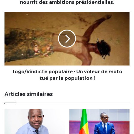
ambitions
nourrit des ambitions présidentielles.
présidentielles.
Togo/Vindicte
populaire
:
Un
voleur
de
moto
tué
par
la
Togo/Vindicte populaire : Un voleur de moto
population
tué par la population !
!
Articles similaires