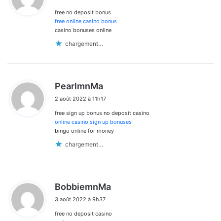
t
free no deposit bonus
:
free online casino bonus
casino bonuses online
chargement…
d
PearlmnMa
i
2 août 2022 à 11h17
t
free sign up bonus no deposit casino
:
online casino sign up bonuses
bingo online for money
chargement…
d
BobbiemnMa
i
3 août 2022 à 9h37
t
free no deposit casino