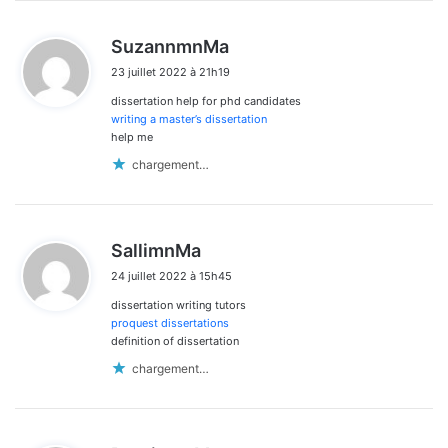
d
SuzannmnMa
i
23 juillet 2022 à 21h19
t
dissertation help for phd candidates
:
writing a master’s dissertation
help me
chargement…
d
SallimnMa
i
24 juillet 2022 à 15h45
t
dissertation writing tutors
:
proquest dissertations
definition of dissertation
chargement…