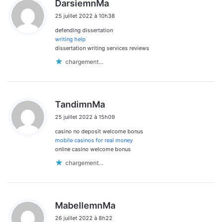
d
DarsiemnMa
i
25 juillet 2022 à 10h38
t
defending dissertation
:
writing help
dissertation writing services reviews
chargement…
d
TandimnMa
i
25 juillet 2022 à 15h09
t
casino no deposit welcome bonus
:
mobile casinos for real money
online casino welcome bonus
chargement…
d
MabellemnMa
i
26 juillet 2022 à 8h22
t