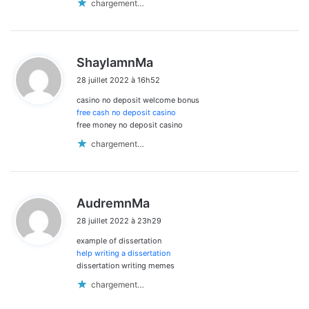
chargement…
d
ShaylamnMa
i
28 juillet 2022 à 16h52
t
casino no deposit welcome bonus
:
free cash no deposit casino
free money no deposit casino
chargement…
d
AudremnMa
i
28 juillet 2022 à 23h29
t
example of dissertation
:
help writing a dissertation
dissertation writing memes
chargement…