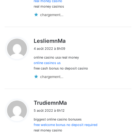
:
real money casino
real money casinos
chargement…
d
LesliemnMa
i
4 août 2022 à 8h09
t
online casino usa real money
:
online casinos us
free cash bonus no deposit casino
chargement…
d
TrudiemnMa
i
5 août 2022 à 6h12
t
biggest online casino bonuses
:
free welcome bonus no deposit required
real money casino