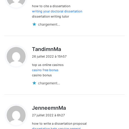
how to cite a dissertation
:
writing your doctoral dissertation
dissertation writing tutor
chargement…
d
TandimnMa
i
26 juillet 2022 à 15h57
t
top us online casinos
:
casino free bonus
casino bonus
chargement…
d
JenneemnMa
i
27 juillet 2022 à 6h27
t
how to write a dissertation proposal
:
dissertation help service general