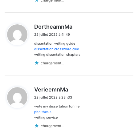
chargement…
d
DortheamnMa
i
22 juillet 2022 à 4h49
t
dissertation writing guide
:
dissertation crossword clue
writing dissertation chapters
chargement…
d
VerieemnMa
i
22 juillet 2022 à 23h33
t
write my dissertation for me
:
phd thesis
writing service
chargement…