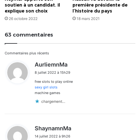
soutien à un candidat. Il
première présidente de
explique son choix
l’histoire du pays
26 octobre 2022
18 mars 2021
63 commentaires
Navigation
Commentaires plus récents
d
AurliemnMa
dans
i
8 juillet 2022 à 15h29
t
les
free slots to play online
:
commentaires
sexy girl slots
machine games
chargement…
d
ShaynamnMa
i
14 juillet 2022 à 9h26
t