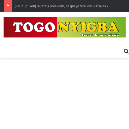
[LeCoupD’œil] Si j’étais président, ce que je ferai des « Évalas »
Menu