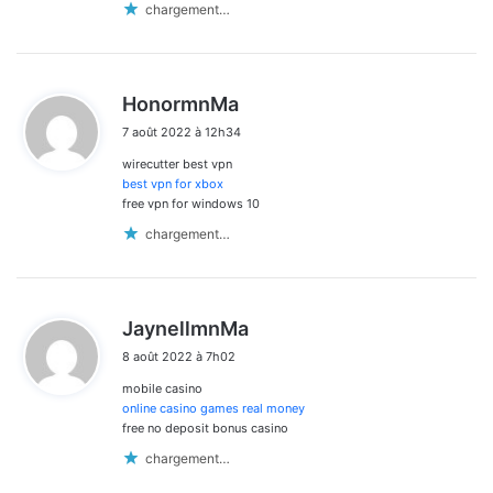
chargement…
d
HonormnMa
i
7 août 2022 à 12h34
t
wirecutter best vpn
:
best vpn for xbox
free vpn for windows 10
chargement…
d
JaynellmnMa
i
8 août 2022 à 7h02
t
mobile casino
:
online casino games real money
free no deposit bonus casino
chargement…