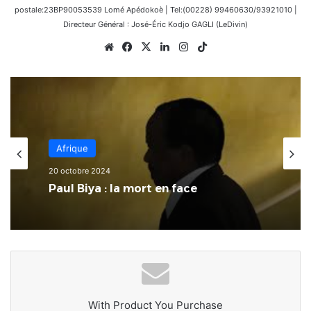
postale:23BP90053539 Lomé Apédokoè | Tel:(00228) 99460630/93921010 |
Directeur Général : José-Éric Kodjo GAGLI (LeDivin)
Website
Facebook
X
Linkedin
Instagram
TikTok
Afrique
20 octobre 2024
Paul Biya : la mort en face
With Product You Purchase