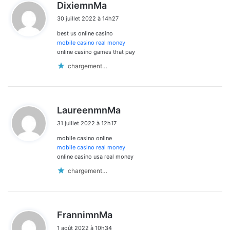
d
DixiemnMa
i
30 juillet 2022 à 14h27
t
best us online casino
:
mobile casino real money
online casino games that pay
chargement…
d
LaureenmnMa
i
31 juillet 2022 à 12h17
t
mobile casino online
:
mobile casino real money
online casino usa real money
chargement…
d
FrannimnMa
i
1 août 2022 à 10h34