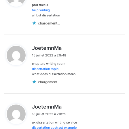
phd thesis
:
help writing
all but dissertation
chargement…
d
JoetemnMa
i
15 juillet 2022 à 21h48
t
chapters writing room
:
dissertation topic
what does dissertation mean
chargement…
d
JoetemnMa
i
18 juillet 2022 à 21h25
t
uk dissertation writing service
:
dissertation abstract example