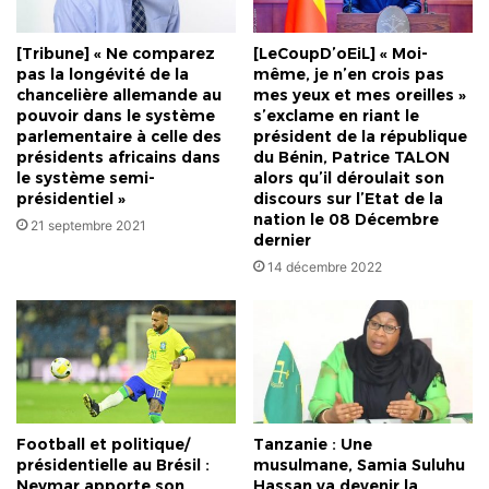
[Tribune] « Ne comparez
[LeCoupD’oEiL] « Moi-
pas la longévité de la
même, je n’en crois pas
chancelière allemande au
mes yeux et mes oreilles »
pouvoir dans le système
s’exclame en riant le
parlementaire à celle des
président de la république
présidents africains dans
du Bénin, Patrice TALON
le système semi-
alors qu’il déroulait son
présidentiel »
discours sur l’Etat de la
nation le 08 Décembre
21 septembre 2021
dernier
14 décembre 2022
Football et politique/
Tanzanie : Une
présidentielle au Brésil :
musulmane, Samia Suluhu
Neymar apporte son
Hassan va devenir la