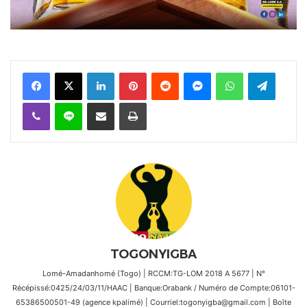
Facebook
X
Linkedin
Pinterest
Reddit
Messenger
WhatsApp
Telegra
Viber
Ligne
Partager par email
Imprimer
TOGONYIGBA
Lomé-Amadanhomé (Togo) | RCCM:TG-LOM 2018 A 5677 | N°
Récépissé:0425/24/03/11/HAAC | Banque:Orabank / Numéro de Compte:06101-
65386500501-49 (agence kpalimé) | Courriel:togonyigba@gmail.com | Boîte