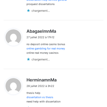
proquest dissertations
chargement…
d
AbagaelmnMa
i
27 juillet 2022 à 17h12
t
no deposit online casino bonus
:
online gambling for real money
online real money casinos
chargement…
d
HerminamnMa
i
28 juillet 2022 à 3h22
t
thesis help
:
dissertation vs thesis
need help with dissertation