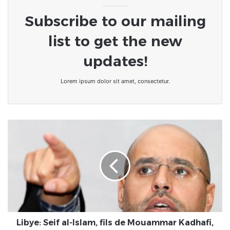
Subscribe to our mailing
list to get the new
updates!
Lorem ipsum dolor sit amet, consectetur.
Libye:
Seif
al-
Islam,
fils
de
Mouammar
Kadhafi,
nourrit
des
Libye: Seif al-Islam, fils de Mouammar Kadhafi,