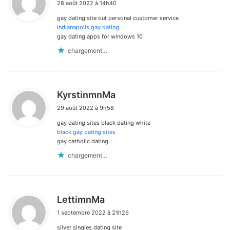
28 août 2022 à 14h40
t
gay dating site out personal customer service
:
indianapolis gay dating
gay dating apps for windows 10
chargement…
d
KyrstinmnMa
i
29 août 2022 à 9h58
t
gay dating sites black dating white
:
black gay dating sites
gay catholic dating
chargement…
d
LettimnMa
i
1 septembre 2022 à 21h26
t
silver singles dating site