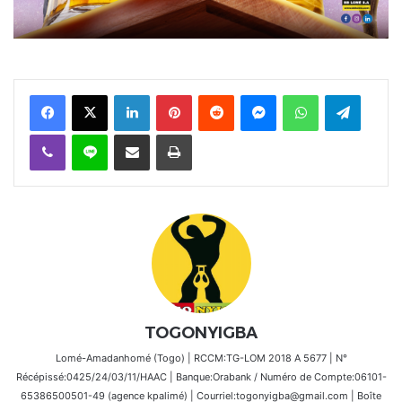
Facebook
X
Linkedin
Pinterest
Reddit
Messenger
WhatsApp
Telegra
Viber
Ligne
Partager par email
Imprimer
TOGONYIGBA
Lomé-Amadanhomé (Togo) | RCCM:TG-LOM 2018 A 5677 | N°
Récépissé:0425/24/03/11/HAAC | Banque:Orabank / Numéro de Compte:06101-
65386500501-49 (agence kpalimé) | Courriel:togonyigba@gmail.com | Boîte