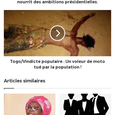
ambitions
nourrit des ambitions présidentielles.
présidentielles.
Togo/Vindicte
populaire
:
Un
voleur
de
moto
tué
par
la
Togo/Vindicte populaire : Un voleur de moto
population
tué par la population !
!
Articles similaires