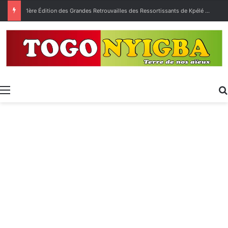
[LeCoupDeGuelle] Wow… quel peuple ?
Menu