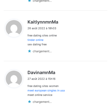
chargement…
d
KaitlynnmnMa
i
26 août 2022 à 18h03
t
free dating sites online
:
tinder online
sex dating free
chargement…
d
DavinamnMa
i
27 août 2022 à 15h16
t
free dating sites women
:
meet european singles in usa
meet online service
chargement…