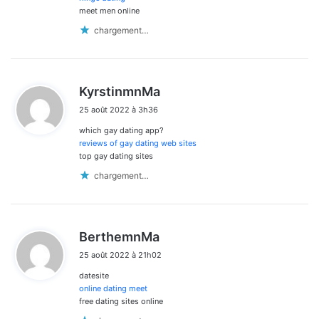
meet men online
chargement…
d
KyrstinmnMa
i
25 août 2022 à 3h36
t
which gay dating app?
:
reviews of gay dating web sites
top gay dating sites
chargement…
d
BerthemnMa
i
25 août 2022 à 21h02
t
datesite
:
online dating meet
free dating sites online