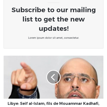
Subscribe to our mailing
list to get the new
updates!
Lorem ipsum dolor sit amet, consectetur.
Libye:
Seif
al-
Islam,
fils
de
Mouammar
Kadhafi,
nourrit
des
Libye: Seif al-Islam, fils de Mouammar Kadhafi,