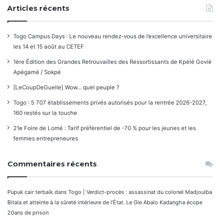
Articles récents
Togo Campus Days : Le nouveau rendez-vous de l’excellence universitaire
les 14 et 15 août au CETEF
1ère Édition des Grandes Retrouvailles des Ressortissants de Kpélé Govié
Apégamé / Sokpé
[LeCoupDeGuelle] Wow… quel peuple ?
Togo : 5 707 établissements privés autorisés pour la rentrée 2026-2027,
160 restés sur la touche
21e Foire de Lomé : Tarif préférentiel de -70 % pour les jeunes et les
femmes entrepreneures
Commentaires récents
Pupuk cair terbaik
dans
Togo | Verdict-procès : assassinat du colonel Madjoulba
Bitala et atteinte à la sûreté intérieure de l’État. Le Gle Abalo Kadangha écope
20ans de prison