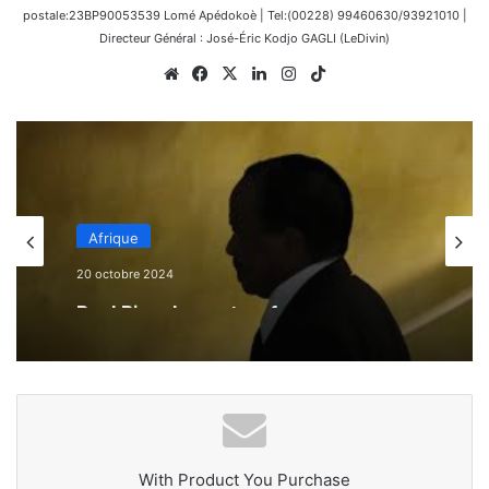
postale:23BP90053539 Lomé Apédokoè | Tel:(00228) 99460630/93921010 |
Directeur Général : José-Éric Kodjo GAGLI (LeDivin)
Website
Facebook
X
Linkedin
Instagram
TikTok
Afrique
20 octobre 2024
Paul Biya : la mort en face
With Product You Purchase