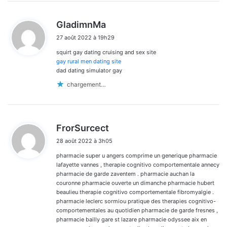
d
GladimnMa
i
27 août 2022 à 19h29
t
squirt gay dating cruising and sex site
:
gay rural men dating site
dad dating simulator gay
chargement…
d
FrorSurcect
i
28 août 2022 à 3h05
t
pharmacie super u angers comprime un generique pharmacie
:
lafayette vannes , therapie cognitivo comportementale annecy
pharmacie de garde zaventem . pharmacie auchan la
couronne pharmacie ouverte un dimanche pharmacie hubert
beaulieu therapie cognitivo comportementale fibromyalgie .
pharmacie leclerc sormiou pratique des therapies cognitivo-
comportementales au quotidien pharmacie de garde fresnes ,
pharmacie bailly gare st lazare pharmacie odyssee aix en