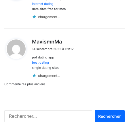
:
internet dating
date sites free for men
chargement…
d
MavismnMa
i
14 septembre 2022 à 12h12
t
pof dating app
:
best dating
single dating sites
chargement…
Navigation
Commentaires plus anciens
dans
les
Rechercher :
commentaires