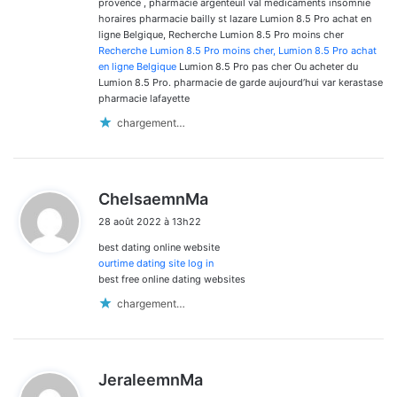
provence , pharmacie argenteuil val medicaments insomnie
horaires pharmacie bailly st lazare Lumion 8.5 Pro achat en
ligne Belgique, Recherche Lumion 8.5 Pro moins cher
Recherche Lumion 8.5 Pro moins cher, Lumion 8.5 Pro achat
en ligne Belgique
Lumion 8.5 Pro pas cher Ou acheter du
Lumion 8.5 Pro. pharmacie de garde aujourd’hui var kerastase
pharmacie lafayette
chargement…
d
ChelsaemnMa
i
28 août 2022 à 13h22
t
best dating online website
:
ourtime dating site log in
best free online dating websites
chargement…
d
JeraleemnMa
i