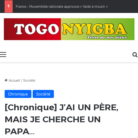
[LeCoupD’œil] Le chassé-croisé entre vacanciers de juillet et d’août a commencé.
Menu
Accueil
/
Société
Chronique
Société
[Chronique] J’AI UN PÈRE,
MAIS JE CHERCHE UN
PAPA…