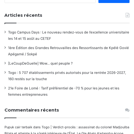
Articles récents
Togo Campus Days : Le nouveau rendez-vous de l’excellence universitaire
les 14 et 15 août au CETEF
1ère Édition des Grandes Retrouvailles des Ressortissants de Kpélé Govié
Apégamé / Sokpé
[LeCoupDeGuelle] Wow… quel peuple ?
Togo : 5 707 établissements privés autorisés pour la rentrée 2026-2027,
160 restés sur la touche
21e Foire de Lomé : Tarif préférentiel de -70 % pour les jeunes et les
femmes entrepreneures
Commentaires récents
Pupuk cair terbaik
dans
Togo | Verdict-procès : assassinat du colonel Madjoulba
Bitala et atteinte à la sûreté intérieure de l’État. Le Gle Abalo Kadangha écope