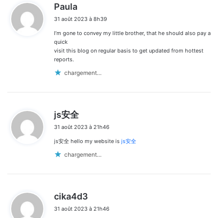
d
Paula
i
31 août 2023 à 8h39
t
I’m gone to convey my little brother, that he should also pay a
:
quick
visit this blog on regular basis to get updated from hottest
reports.
chargement…
d
js安全
i
31 août 2023 à 21h46
t
js安全 hello my website is
js安全
:
chargement…
d
cika4d3
i
31 août 2023 à 21h46
t