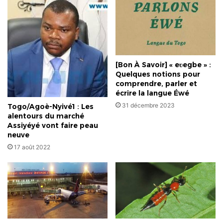
et
Foires
de
Lomé
pour
la
[Bon À Savoir] « eʋegbe » :
Promotion
Quelques notions pour
des
comprendre, parler et
Compétences
écrire la langue Éwé
31 décembre 2023
Togo/Agoè-Nyivé1 : Les
alentours du marché
Assiyéyé vont faire peau
neuve
17 août 2022