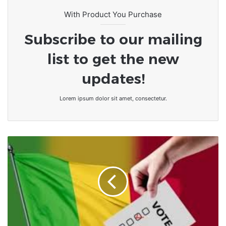
With Product You Purchase
Subscribe to our mailing
list to get the new
updates!
Lorem ipsum dolor sit amet, consectetur.
Mali
:
Pour
ou
contre
une
nouvelle
Constitution
?