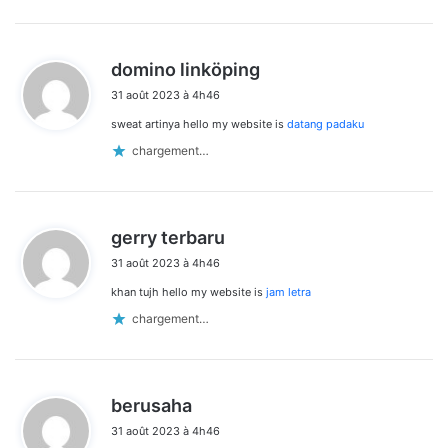
d
domino linköping
i
31 août 2023 à 4h46
t
sweat artinya hello my website is
datang padaku
:
chargement…
d
gerry terbaru
i
31 août 2023 à 4h46
t
khan tujh hello my website is
jam letra
:
chargement…
d
berusaha
i
31 août 2023 à 4h46
t