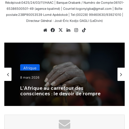
Récépissé:0425/24/03/11/HAAC | Banque:Orabank / Numéro de Compte:06101-
65386500501-49 (agence kpalimé) | Courriel:togonyigba@gmail.com | Boîte
postale:23BP90053539 Lomé Apédokoè | Tel:(00228) 99460630/93921010 |
Directeur Général : José-Éric Kodjo GAGLI (LeDivin)
Website
Facebook
X
Linkedin
Instagram
TikTok
Afrique
8 mars 2026
L’Afrique au carrefour des
consciences : le devoir de rompre
avec la culture du naufrage