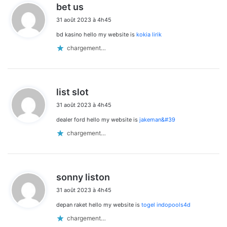
d
bet us
i
31 août 2023 à 4h45
t
bd kasino hello my website is
kokia lirik
:
chargement…
d
list slot
i
31 août 2023 à 4h45
t
dealer ford hello my website is
jakeman&#39
:
chargement…
d
sonny liston
i
31 août 2023 à 4h45
t
depan raket hello my website is
togel indopools4d
:
chargement…