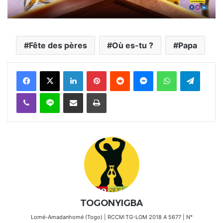
Fête des pères
Où es-tu ?
Papa
Facebook
X
Linkedin
Pinterest
Reddit
Messenger
WhatsApp
Telegra
Viber
Ligne
Partager par email
Imprimer
TOGONYIGBA
Lomé-Amadanhomé (Togo) | RCCM:TG-LOM 2018 A 5677 | N°