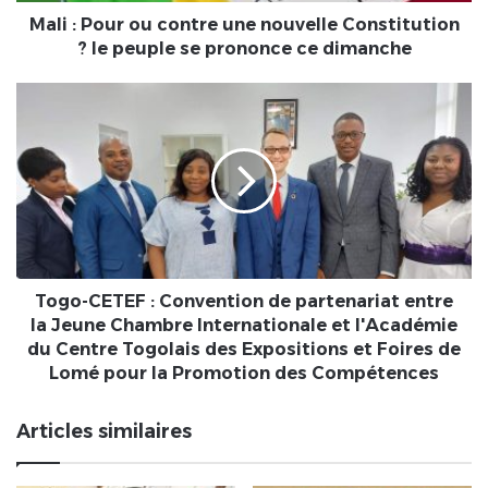
le
Mali : Pour ou contre une nouvelle Constitution
peuple
? le peuple se prononce ce dimanche
se
prononce
Togo-
ce
CETEF
dimanche
:
Convention
de
partenariat
entre
la
Jeune
Chambre
Togo-CETEF : Convention de partenariat entre
Internationale
la Jeune Chambre Internationale et l'Académie
et
du Centre Togolais des Expositions et Foires de
l'Académie
Lomé pour la Promotion des Compétences
du
Centre
Articles similaires
Togolais
des
Expositions