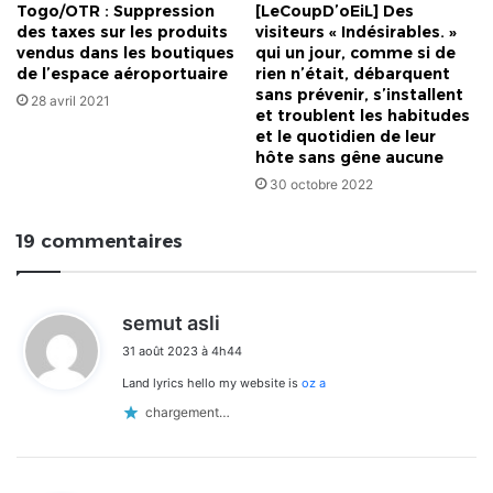
Togo/OTR : Suppression
[LeCoupD’oEiL] Des
des taxes sur les produits
visiteurs « Indésirables. »
vendus dans les boutiques
qui un jour, comme si de
de l’espace aéroportuaire
rien n’était, débarquent
sans prévenir, s’installent
28 avril 2021
et troublent les habitudes
et le quotidien de leur
hôte sans gêne aucune
30 octobre 2022
19 commentaires
d
semut asli
i
31 août 2023 à 4h44
t
Land lyrics hello my website is
oz a
:
chargement…