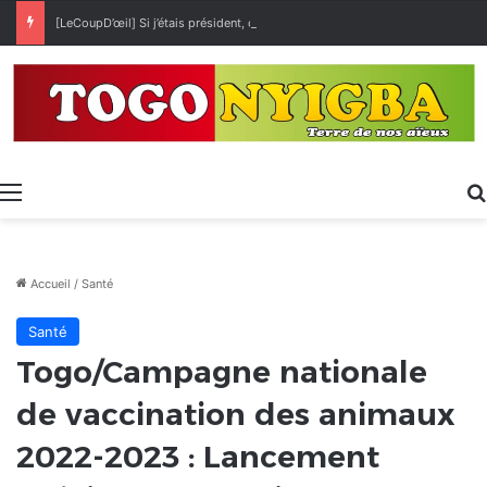
[LeCoupD’œil] Si j’étais président, ce que je ferai des « Évalas »
Menu
Accueil
/
Santé
Santé
Togo/Campagne nationale
de vaccination des animaux
2022-2023 : Lancement