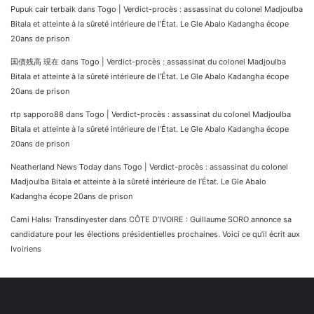
Pupuk cair terbaik
dans
Togo | Verdict-procès : assassinat du colonel Madjoulba
Bitala et atteinte à la sûreté intérieure de l’État. Le Gle Abalo Kadangha écope
20ans de prison
国債残高 現在
dans
Togo | Verdict-procès : assassinat du colonel Madjoulba
Bitala et atteinte à la sûreté intérieure de l’État. Le Gle Abalo Kadangha écope
20ans de prison
rtp sapporo88
dans
Togo | Verdict-procès : assassinat du colonel Madjoulba
Bitala et atteinte à la sûreté intérieure de l’État. Le Gle Abalo Kadangha écope
20ans de prison
Neatherland News Today
dans
Togo | Verdict-procès : assassinat du colonel
Madjoulba Bitala et atteinte à la sûreté intérieure de l’État. Le Gle Abalo
Kadangha écope 20ans de prison
Cami Halısı Transdinyester
dans
CÔTE D’IVOIRE : Guillaume SORO annonce sa
candidature pour les élections présidentielles prochaines. Voici ce qu’il écrit aux
Ivoiriens