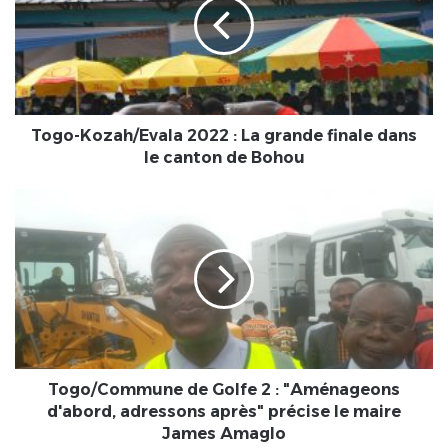
La
grande
finale
dans
le
canton
de
Togo-Kozah/Evala 2022 : La grande finale dans
Bohou
le canton de Bohou
Togo/Commune
de
Golfe
2
:
"Aménageons
d'abord,
adressons
après"
précise
Togo/Commune de Golfe 2 : "Aménageons
le
d'abord, adressons après" précise le maire
maire
James Amaglo