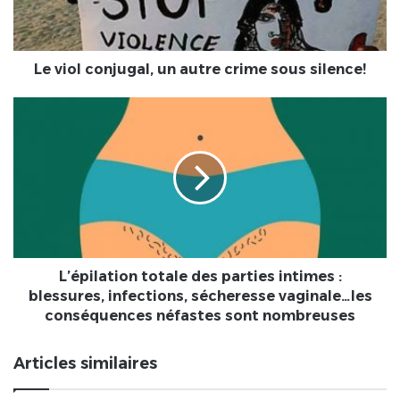
sous
silence!
Le viol conjugal, un autre crime sous silence!
L’épilation
totale
des
parties
intimes
:
blessures,
infections,
sécheresse
vaginale…
L’épilation totale des parties intimes :
les
blessures, infections, sécheresse vaginale…les
conséquences
conséquences néfastes sont nombreuses
néfastes
sont
Articles similaires
nombreuses