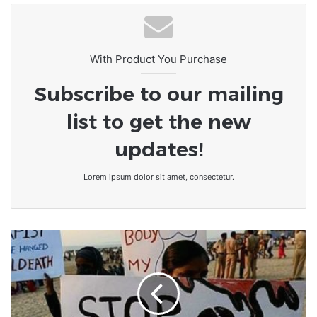
With Product You Purchase
Subscribe to our mailing
list to get the new
updates!
Lorem ipsum dolor sit amet, consectetur.
Le
viol
conjugal,
un
autre
crime