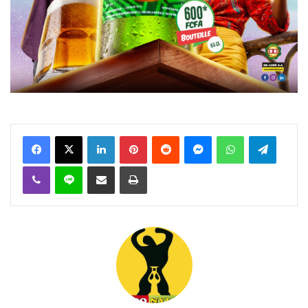
Facebook
X
Linkedin
Pinterest
Reddit
Messenger
WhatsApp
Telegra
Viber
Ligne
Partager par email
Imprimer