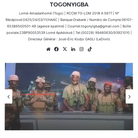
TOGONYIGBA
Lomé-Amadanhomé (Togo) | RCCM:TG-LOM 2018 A 5677 | N°
Récépissé:0425/24/03/11/HAAC | Banque:Orabank / Numéro de Compte:06101-
65386500501-49 (agence kpalimé) | Courriel:togonyigba@gmail.com | Boîte
postale:23BP90053539 Lomé Apédokoè | Tel:(00228) 99460630/93921010 |
Directeur Général : José-Éric Kodjo GAGLI (LeDivin)
Website
Facebook
X
Linkedin
Instagram
TikTok
Internationale
7 décembre 2025
Tentative de coup d’État échouée au
Bénin