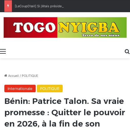
[LeCoupD’œil] Si j’étais président, ce que je ferai des « Évalas »
Menu
Accueil
/
POLITIQUE
Internationale
POLITIQUE
Bénin: Patrice Talon. Sa vraie
promesse : Quitter le pouvoir
en 2026, à la fin de son