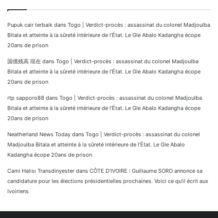
Pupuk cair terbaik
dans
Togo | Verdict-procès : assassinat du colonel Madjoulba
Bitala et atteinte à la sûreté intérieure de l’État. Le Gle Abalo Kadangha écope
20ans de prison
国債残高 現在
dans
Togo | Verdict-procès : assassinat du colonel Madjoulba
Bitala et atteinte à la sûreté intérieure de l’État. Le Gle Abalo Kadangha écope
20ans de prison
rtp sapporo88
dans
Togo | Verdict-procès : assassinat du colonel Madjoulba
Bitala et atteinte à la sûreté intérieure de l’État. Le Gle Abalo Kadangha écope
20ans de prison
Neatherland News Today
dans
Togo | Verdict-procès : assassinat du colonel
Madjoulba Bitala et atteinte à la sûreté intérieure de l’État. Le Gle Abalo
Kadangha écope 20ans de prison
Cami Halısı Transdinyester
dans
CÔTE D’IVOIRE : Guillaume SORO annonce sa
candidature pour les élections présidentielles prochaines. Voici ce qu’il écrit aux
Ivoiriens