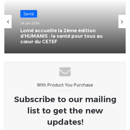
Santé
Santé
24 juin 2026
4 avril 2026
Lomé accueille la 2ème édition
d’HUMANIS : la santé pour tous au
cœur du CETEF
La BB Lomé soutient le Centre
national de recherche et de soins
aux drépanocytaires.
With Product You Purchase
Subscribe to our mailing
list to get the new
updates!