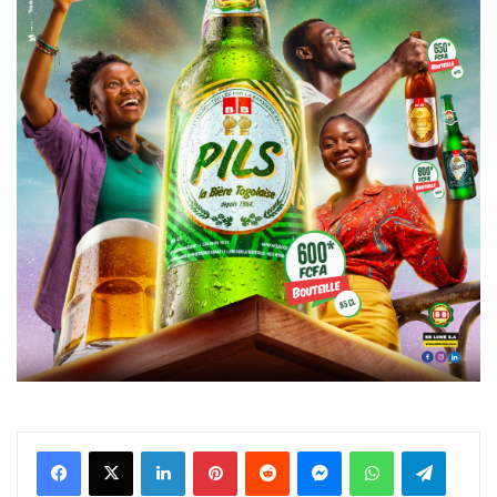
Facebook
X
Linkedin
Pinterest
Reddit
Messenger
WhatsApp
Telegra