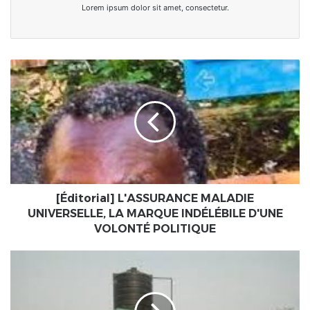
Lorem ipsum dolor sit amet, consectetur.
[Éditorial]
L'ASSURANCE
MALADIE
UNIVERSELLE,
LA
MARQUE
INDÉLÉBILE
D'UNE
VOLONTÉ
POLITIQUE
[Éditorial] L'ASSURANCE MALADIE
UNIVERSELLE, LA MARQUE INDÉLÉBILE D'UNE
VOLONTÉ POLITIQUE
Togo
:
« Ne
soyez