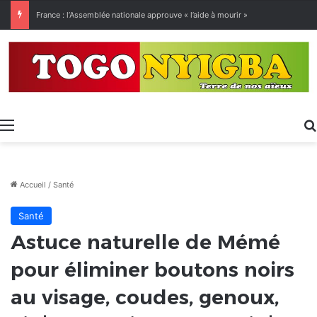
France : l’Assemblée nationale approuve « l’aide à mourir »
Menu
Accueil
/
Santé
Santé
Astuce naturelle de Mémé
pour éliminer boutons noirs
au visage, coudes, genoux,