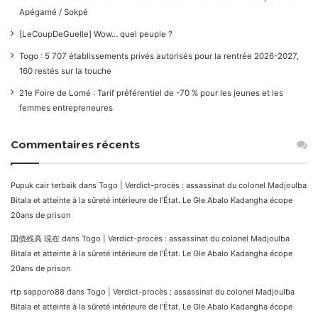
Apégamé / Sokpé
[LeCoupDeGuelle] Wow… quel peuple ?
Togo : 5 707 établissements privés autorisés pour la rentrée 2026-2027,
160 restés sur la touche
21e Foire de Lomé : Tarif préférentiel de -70 % pour les jeunes et les
femmes entrepreneures
Commentaires récents
Pupuk cair terbaik
dans
Togo | Verdict-procès : assassinat du colonel Madjoulba
Bitala et atteinte à la sûreté intérieure de l’État. Le Gle Abalo Kadangha écope
20ans de prison
国債残高 現在
dans
Togo | Verdict-procès : assassinat du colonel Madjoulba
Bitala et atteinte à la sûreté intérieure de l’État. Le Gle Abalo Kadangha écope
20ans de prison
rtp sapporo88
dans
Togo | Verdict-procès : assassinat du colonel Madjoulba
Bitala et atteinte à la sûreté intérieure de l’État. Le Gle Abalo Kadangha écope