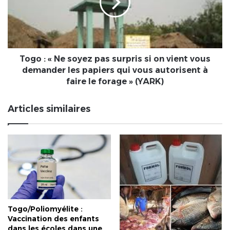
pas
surpris
si
on
vient
vous
Togo : « Ne soyez pas surpris si on vient vous
demander
demander les papiers qui vous autorisent à
les
faire le forage » (YARK)
papiers
qui
Articles similaires
vous
autorisent
à
faire
le
forage »
(YARK)
Togo/Poliomyélite :
Vaccination des enfants
dans les écoles dans une