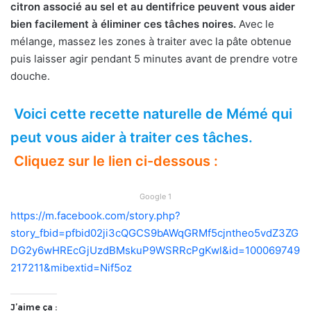
citron associé au sel et au dentifrice peuvent vous aider
bien facilement à éliminer ces tâches noires.
Avec le
mélange, massez les zones à traiter avec la pâte obtenue
puis laisser agir pendant 5 minutes avant de prendre votre
douche.
Voici cette recette naturelle de Mémé qui
peut vous aider à traiter ces tâches.
Cliquez sur le lien ci-dessous :
Google 1
https://m.facebook.com/story.php?
story_fbid=pfbid02ji3cQGCS9bAWqGRMf5cjntheo5vdZ3ZG
DG2y6wHREcGjUzdBMskuP9WSRRcPgKwl&id=100069749
217211&mibextid=Nif5oz
J’aime ça :