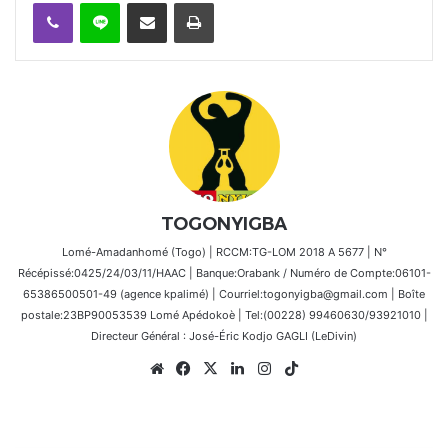
Viber
Ligne
Partager par email
Imprimer
TOGONYIGBA
Lomé-Amadanhomé (Togo) | RCCM:TG-LOM 2018 A 5677 | N°
Récépissé:0425/24/03/11/HAAC | Banque:Orabank / Numéro de Compte:06101-
65386500501-49 (agence kpalimé) | Courriel:togonyigba@gmail.com | Boîte
postale:23BP90053539 Lomé Apédokoè | Tel:(00228) 99460630/93921010 |
Directeur Général : José-Éric Kodjo GAGLI (LeDivin)
Website
Facebook
X
Linkedin
Instagram
TikTok