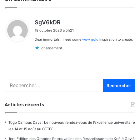
d
SgV6kDR
i
18 octobre 2023 à 5h21
t
Dear immortals, I need some
wow gold
inspiration to create.
:
chargement…
Rechercher :
Articles récents
Togo Campus Days : Le nouveau rendez-vous de l’excellence universitaire
les 14 et 15 août au CETEF
1ère Édition des Grandes Retrouvailles des Ressortissants de Kpélé Govié