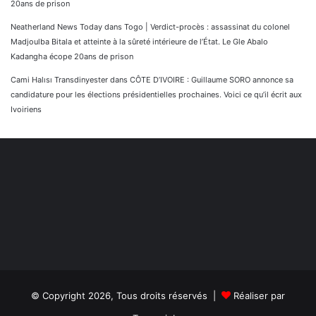
20ans de prison
Neatherland News Today
dans
Togo | Verdict-procès : assassinat du colonel
Madjoulba Bitala et atteinte à la sûreté intérieure de l’État. Le Gle Abalo
Kadangha écope 20ans de prison
Cami Halısı Transdinyester
dans
CÔTE D’IVOIRE : Guillaume SORO annonce sa
candidature pour les élections présidentielles prochaines. Voici ce qu’il écrit aux
Ivoiriens
© Copyright 2026, Tous droits réservés |
Réaliser par