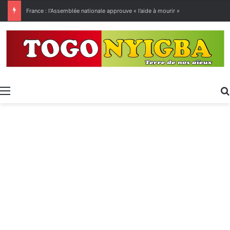
[LeCoupD’œil] Le chassé-croisé entre vacanciers de juillet et d’août a commencé.
Menu