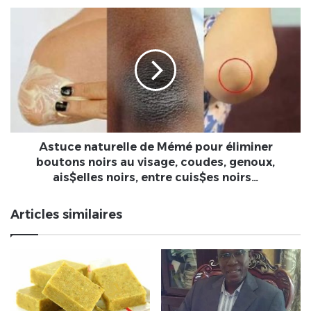
ligne
Astuce
et
naturelle
en
de
temps
Mémé
réel
pour
éliminer
boutons
noirs
au
visage,
Astuce naturelle de Mémé pour éliminer
coudes,
boutons noirs au visage, coudes, genoux,
genoux,
ais$elles noirs, entre cuis$es noirs…
ais$elles
noirs,
Articles similaires
entre
cuis$es
noirs…