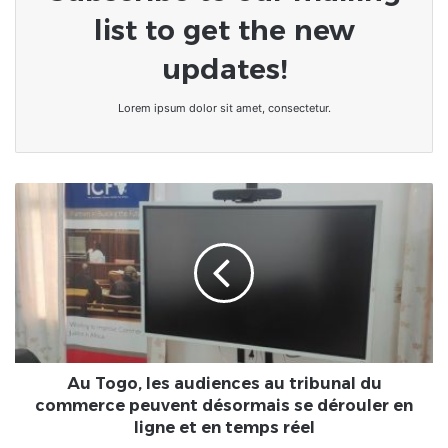
list to get the new
updates!
Lorem ipsum dolor sit amet, consectetur.
Au
Togo,
les
audiences
au
tribunal
du
commerce
peuvent
désormais
Au Togo, les audiences au tribunal du
se
commerce peuvent désormais se dérouler en
dérouler
ligne et en temps réel
en