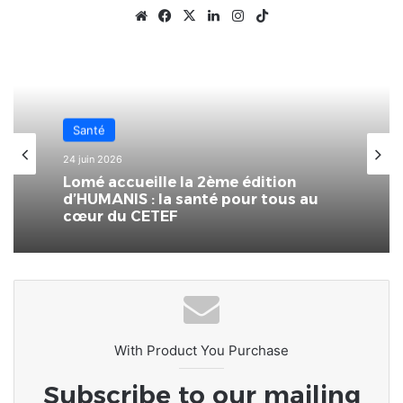
Website
Facebook
X
Linkedin
Instagram
TikTok
Santé
4 avril 2026
La BB Lomé soutient le Centre
national de recherche et de soins
aux drépanocytaires.
With Product You Purchase
Subscribe to our mailing