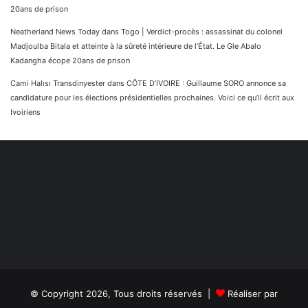
20ans de prison
Neatherland News Today
dans
Togo | Verdict-procès : assassinat du colonel
Madjoulba Bitala et atteinte à la sûreté intérieure de l’État. Le Gle Abalo
Kadangha écope 20ans de prison
Cami Halısı Transdinyester
dans
CÔTE D’IVOIRE : Guillaume SORO annonce sa
candidature pour les élections présidentielles prochaines. Voici ce qu’il écrit aux
Ivoiriens
© Copyright 2026, Tous droits réservés |
Réaliser par