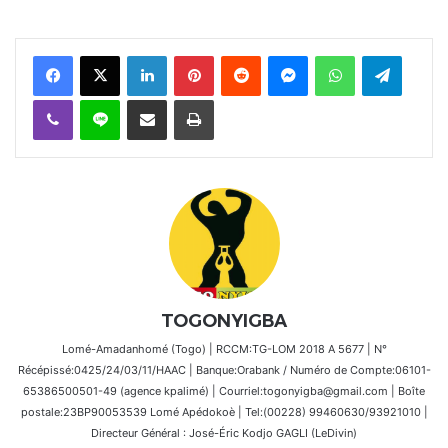
Facebook
X
Linkedin
Pinterest
Reddit
Messenger
WhatsApp
Telegra
Viber
Ligne
Partager par email
Imprimer
TOGONYIGBA
Lomé-Amadanhomé (Togo) | RCCM:TG-LOM 2018 A 5677 | N°
Récépissé:0425/24/03/11/HAAC | Banque:Orabank / Numéro de Compte:06101-
65386500501-49 (agence kpalimé) | Courriel:togonyigba@gmail.com | Boîte
postale:23BP90053539 Lomé Apédokoè | Tel:(00228) 99460630/93921010 |
Directeur Général : José-Éric Kodjo GAGLI (LeDivin)