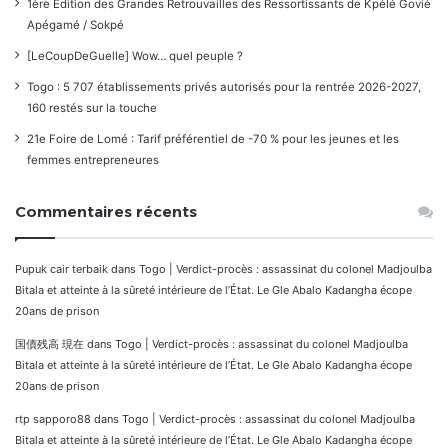
1ère Édition des Grandes Retrouvailles des Ressortissants de Kpélé Govié
Apégamé / Sokpé
[LeCoupDeGuelle] Wow… quel peuple ?
Togo : 5 707 établissements privés autorisés pour la rentrée 2026-2027,
160 restés sur la touche
21e Foire de Lomé : Tarif préférentiel de -70 % pour les jeunes et les
femmes entrepreneures
Commentaires récents
Pupuk cair terbaik
dans
Togo | Verdict-procès : assassinat du colonel Madjoulba
Bitala et atteinte à la sûreté intérieure de l’État. Le Gle Abalo Kadangha écope
20ans de prison
国債残高 現在
dans
Togo | Verdict-procès : assassinat du colonel Madjoulba
Bitala et atteinte à la sûreté intérieure de l’État. Le Gle Abalo Kadangha écope
20ans de prison
rtp sapporo88
dans
Togo | Verdict-procès : assassinat du colonel Madjoulba
Bitala et atteinte à la sûreté intérieure de l’État. Le Gle Abalo Kadangha écope