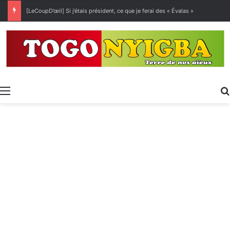
[LeCoupD’œil] Si j’étais président, ce que je ferai des « Évalas »
Menu