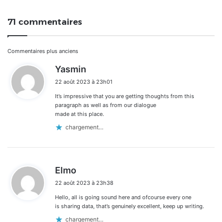
71 commentaires
Navigation
Commentaires plus anciens
d
Yasmin
dans
i
22 août 2023 à 23h01
t
les
It’s impressive that you are getting thoughts from this
:
commentaires
paragraph as well as from our dialogue
made at this place.
chargement…
d
Elmo
i
22 août 2023 à 23h38
t
Hello, all is going sound here and ofcourse every one
:
is sharing data, that’s genuinely excellent, keep up writing.
chargement…