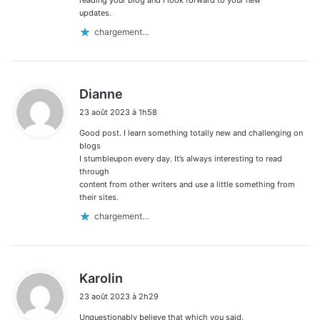
updates.
chargement…
d
Dianne
i
23 août 2023 à 1h58
t
Good post. I learn something totally new and challenging on
:
blogs
I stumbleupon every day. It’s always interesting to read
through
content from other writers and use a little something from
their sites.
chargement…
d
Karolin
i
23 août 2023 à 2h29
t
Unquestionably believe that which you said.