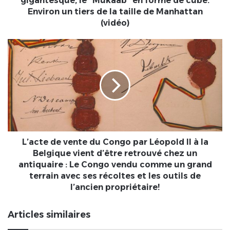
gigantesque, le "Mukaab" en forme de cube.
forme
Environ un tiers de la taille de Manhattan
de
(vidéo)
cube.
Environ
L’acte
un
de
tiers
vente
de
du
la
Congo
taille
par
de
Léopold
Manhattan
II
(vidéo)
à
la
L’acte de vente du Congo par Léopold II à la
Belgique
Belgique vient d’être retrouvé chez un
vient
antiquaire : Le Congo vendu comme un grand
d’être
terrain avec ses récoltes et les outils de
retrouvé
l’ancien propriétaire!
chez
un
Articles similaires
antiquaire
: