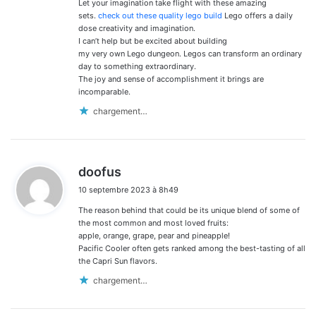
:
Let your imagination take flight with these amazing
sets.
check out these quality lego build
Lego offers a daily
dose creativity and imagination.
I can’t help but be excited about building
my very own Lego dungeon. Legos can transform an ordinary
day to something extraordinary.
The joy and sense of accomplishment it brings are
incomparable.
chargement…
d
doofus
i
10 septembre 2023 à 8h49
t
The reason behind that could be its unique blend of some of
:
the most common and most loved fruits:
apple, orange, grape, pear and pineapple!
Pacific Cooler often gets ranked among the best-tasting of all
the Capri Sun flavors.
chargement…