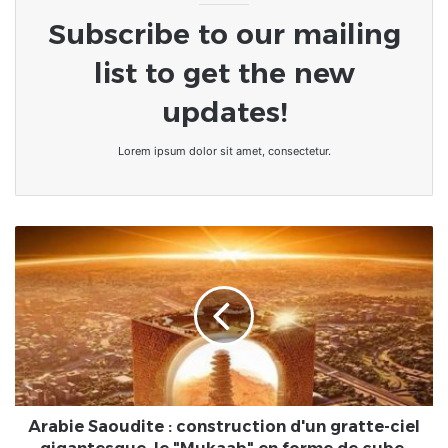
Subscribe to our mailing
list to get the new
updates!
Lorem ipsum dolor sit amet, consectetur.
Arabie
Saoudite
:
construction
d'un
gratte-
ciel
gigantesque,
le
"Mukaab"
Arabie Saoudite : construction d'un gratte-ciel
en