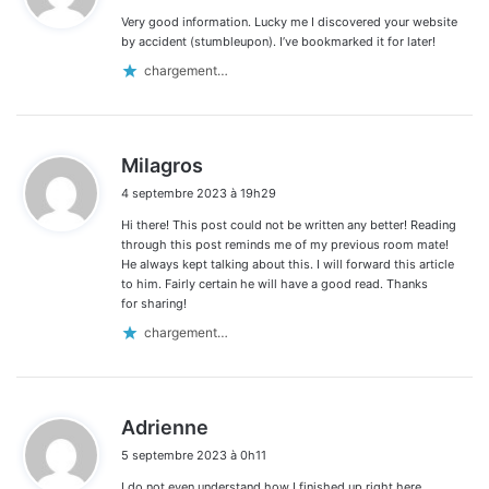
Very good information. Lucky me I discovered your website
:
by accident (stumbleupon). I’ve bookmarked it for later!
chargement…
d
Milagros
i
4 septembre 2023 à 19h29
t
Hi there! This post could not be written any better! Reading
:
through this post reminds me of my previous room mate!
He always kept talking about this. I will forward this article
to him. Fairly certain he will have a good read. Thanks
for sharing!
chargement…
d
Adrienne
i
5 septembre 2023 à 0h11
t
I do not even understand how I finished up right here,