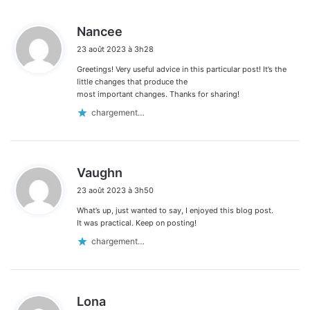
d
Nancee
i
23 août 2023 à 3h28
t
Greetings! Very useful advice in this particular post! It’s the
:
little changes that produce the
most important changes. Thanks for sharing!
chargement…
d
Vaughn
i
23 août 2023 à 3h50
t
What’s up, just wanted to say, I enjoyed this blog post.
:
It was practical. Keep on posting!
chargement…
d
Lona
i