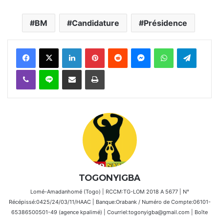
BM
Candidature
Présidence
Facebook
X
Linkedin
Pinterest
Reddit
Messenger
WhatsApp
Telegra
Viber
Ligne
Partager par email
Imprimer
TOGONYIGBA
Lomé-Amadanhomé (Togo) | RCCM:TG-LOM 2018 A 5677 | N°
Récépissé:0425/24/03/11/HAAC | Banque:Orabank / Numéro de Compte:06101-
65386500501-49 (agence kpalimé) | Courriel:togonyigba@gmail.com | Boîte