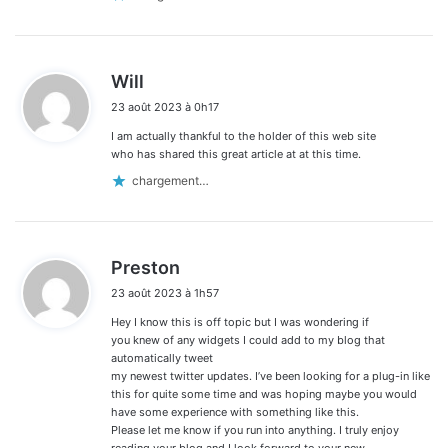
d
Will
i
23 août 2023 à 0h17
t
I am actually thankful to the holder of this web site
:
who has shared this great article at at this time.
chargement…
d
Preston
i
23 août 2023 à 1h57
t
Hey I know this is off topic but I was wondering if
:
you knew of any widgets I could add to my blog that
automatically tweet
my newest twitter updates. I’ve been looking for a plug-in like
this for quite some time and was hoping maybe you would
have some experience with something like this.
Please let me know if you run into anything. I truly enjoy
reading your blog and I look forward to your new