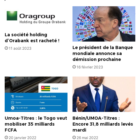
Le
Congo
vendu
comme
un
La société holding
grand
d’Orabank est racheté !
terrain
Le président de la Banque
11 août 2023
avec
mondiale annonce sa
ses
démission prochaine
récoltes
16 février 2023
et
les
outils
de
l’ancien
propriétaire!
Umoa-Titres : le Togo veut
Bénin/UMOA-Titres :
mobiliser 35 milliards
Encore 31,8 milliards levés
FCFA
mardi
20 janvier 2022
26 mai 2022