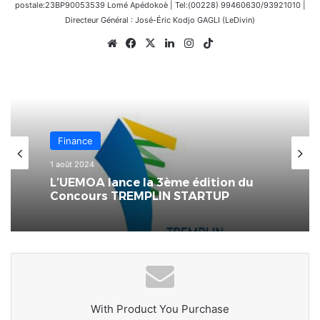
postale:23BP90053539 Lomé Apédokoè | Tel:(00228) 99460630/93921010 |
Directeur Général : José-Éric Kodjo GAGLI (LeDivin)
Website
Facebook
X
Linkedin
Instagram
TikTok
Finance
1 août 2024
L’UEMOA lance la 3ème édition du
Concours TREMPLIN STARTUP
With Product You Purchase