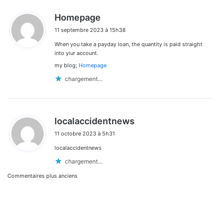
d
Homepage
i
11 septembre 2023 à 15h38
t
When you take a payday loan, the quantity is paid straight
:
into yiur account.
my blog;
Homepage
chargement…
d
localaccidentnews
i
11 octobre 2023 à 5h31
t
localaccidentnews
:
chargement…
Navigation
Commentaires plus anciens
dans
les