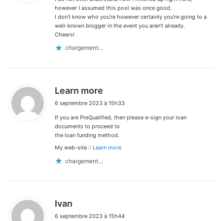
:
however I assumed this post was once good.
I don’t know who you’re however certainly you’re going to a
well-known blogger in the event you aren’t already.
Cheers!
chargement…
d
Learn more
i
6 septembre 2023 à 15h33
t
If you are PreQualified, then please e-sign your loan
:
documents to proceed to
the loan funding method.
My web-site ::
Learn more
chargement…
d
Ivan
i
6 septembre 2023 à 15h44
t