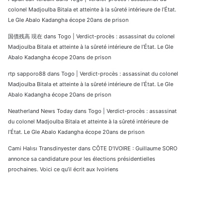
colonel Madjoulba Bitala et atteinte à la sûreté intérieure de l’État.
Le Gle Abalo Kadangha écope 20ans de prison
国債残高 現在
dans
Togo | Verdict-procès : assassinat du colonel
Madjoulba Bitala et atteinte à la sûreté intérieure de l’État. Le Gle
Abalo Kadangha écope 20ans de prison
rtp sapporo88
dans
Togo | Verdict-procès : assassinat du colonel
Madjoulba Bitala et atteinte à la sûreté intérieure de l’État. Le Gle
Abalo Kadangha écope 20ans de prison
Neatherland News Today
dans
Togo | Verdict-procès : assassinat
du colonel Madjoulba Bitala et atteinte à la sûreté intérieure de
l’État. Le Gle Abalo Kadangha écope 20ans de prison
Cami Halısı Transdinyester
dans
CÔTE D’IVOIRE : Guillaume SORO
annonce sa candidature pour les élections présidentielles
prochaines. Voici ce qu’il écrit aux Ivoiriens