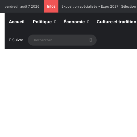
Infos
vendredi, août 7 2026
France : l’Assemblée nationale approuve « l’aide
Accueil
Politique
Économie
Culture et tradition
Rechercher
Suivre