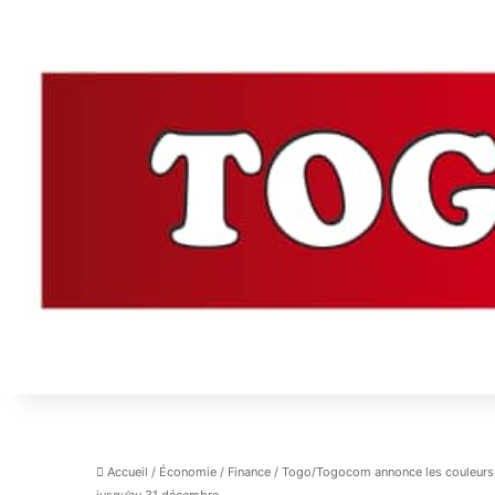
Accueil
/
Économie
/
Finance
/
Togo/Togocom annonce les couleurs de