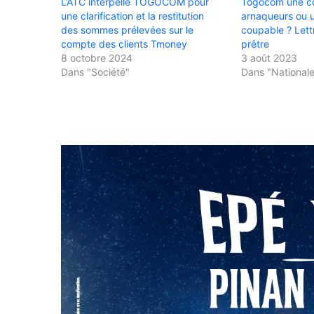
L’ATC interpelle TOGOCOM pour
Togocom une co
une clarification et la restitution
arnaqueurs ou 
des sommes prélevées sur le
coupable ? Lett
compte des clients Tmoney
prêtre
8 octobre 2024
3 août 2023
Dans "Société"
Dans "National