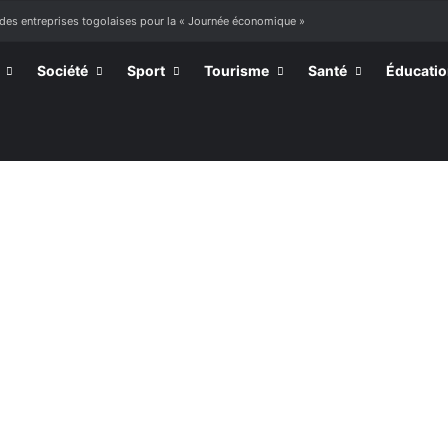
 à mourir »
Société
Sport
Tourisme
Santé
Éducati