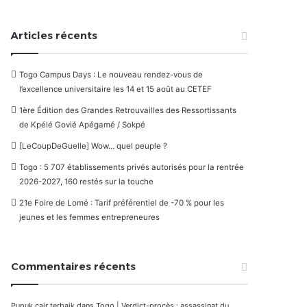
Articles récents
Togo Campus Days : Le nouveau rendez-vous de
l’excellence universitaire les 14 et 15 août au CETEF
1ère Édition des Grandes Retrouvailles des Ressortissants
de Kpélé Govié Apégamé / Sokpé
[LeCoupDeGuelle] Wow… quel peuple ?
Togo : 5 707 établissements privés autorisés pour la rentrée
2026-2027, 160 restés sur la touche
21e Foire de Lomé : Tarif préférentiel de -70 % pour les
jeunes et les femmes entrepreneures
Commentaires récents
Pupuk cair terbaik
dans
Togo | Verdict-procès : assassinat du