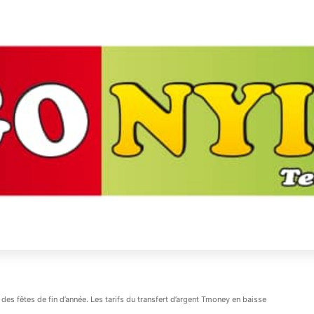
s fêtes de fin d’année. Les tarifs du transfert d’argent Tmoney en baisse