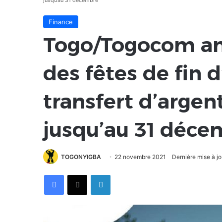
jusqu’au 31 décembre
Finance
Togo/Togocom an
des fêtes de fin d
transfert d’arge
jusqu’au 31 déce
TOGONYIGBA
22 novembre 2021
Dernière mise à j
Facebook
X
Linkedin