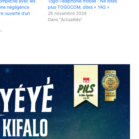
mplicité avec les
Togo-Téléphonie mobile : Ne dites
une négligence
plus TOGOCOM, dites « YAS »
re ouverte d’un
26 novembre 2024
Dans "Actualités"
e"