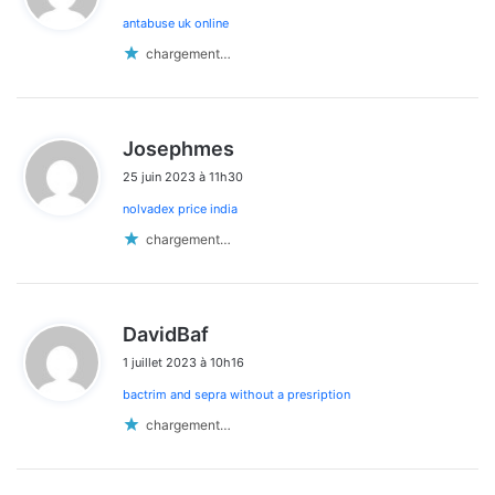
antabuse uk online
:
chargement…
d
Josephmes
i
25 juin 2023 à 11h30
t
nolvadex price india
:
chargement…
d
DavidBaf
i
1 juillet 2023 à 10h16
t
bactrim and sepra without a presription
:
chargement…