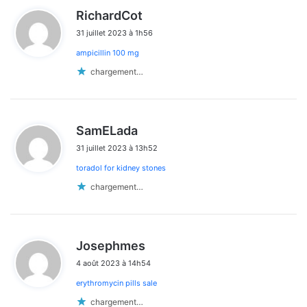
d
RichardCot
i
31 juillet 2023 à 1h56
t
ampicillin 100 mg
:
chargement…
d
SamELada
i
31 juillet 2023 à 13h52
t
toradol for kidney stones
:
chargement…
d
Josephmes
i
4 août 2023 à 14h54
t
erythromycin pills sale
:
chargement…