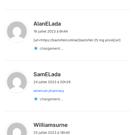
d
AlanELada
i
16 juillet 2023 à 6h44
t
[url=https://baclofenr.online/]baclofen 25 mg price[/url]
:
chargement…
d
SamELada
i
24 juillet 2023 à 20h29
t
american pharmacy
:
chargement…
d
Williamsurne
i
25 juillet 2023 à 18h40
t