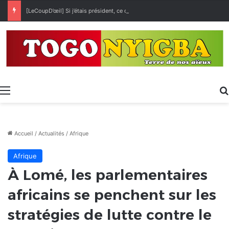
[LeCoupD’œil] Si j’étais président, ce que je ferai des « Évalas »
Menu
Accueil
/
Actualités
/
Afrique
Afrique
À Lomé, les parlementaires
africains se penchent sur les
stratégies de lutte contre le