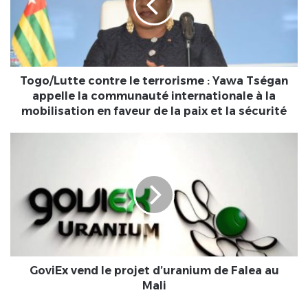
:
Yawa
Tségan
appelle
la
communauté
Togo/Lutte contre le terrorisme : Yawa Tségan
internationale
appelle la communauté internationale à la
à
mobilisation en faveur de la paix et la sécurité
la
mobilisation
GoviEx
en
vend
faveur
le
de
projet
la
d’uranium
paix
de
et
Falea
la
au
sécurité
Mali
GoviEx vend le projet d’uranium de Falea au
Mali