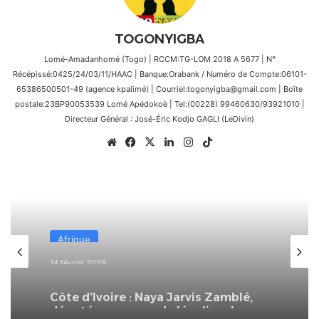
TOGONYIGBA
Lomé-Amadanhomé (Togo) | RCCM:TG-LOM 2018 A 5677 | N°
Récépissé:0425/24/03/11/HAAC | Banque:Orabank / Numéro de Compte:06101-
65386500501-49 (agence kpalimé) | Courriel:togonyigba@gmail.com | Boîte
postale:23BP90053539 Lomé Apédokoè | Tel:(00228) 99460630/93921010 |
Directeur Général : José-Éric Kodjo GAGLI (LeDivin)
Website
Facebook
X
Linkedin
Instagram
TikTok
Afrique
14 février 2026
Côte d’Ivoire : Naya Jarvis Zamblé,
députée, propose de légaliser la
polygamie dans le pays