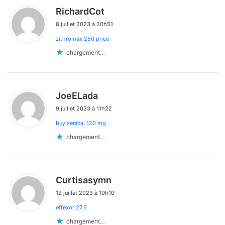
d
RichardCot
i
8 juillet 2023 à 20h51
t
zithromax 250 price
:
chargement…
d
JoeELada
i
9 juillet 2023 à 11h22
t
buy xenical 120 mg
:
chargement…
d
Curtisasymn
i
12 juillet 2023 à 19h10
t
effexor 27.5
:
chargement…