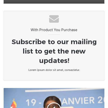
With Product You Purchase
Subscribe to our mailing
list to get the new
updates!
Lorem ipsum dolor sit amet, consectetur.
Togo/Lutte
contre
le
terrorisme