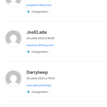
propecia india price
:
chargement…
d
JoeELada
i
28 juillet 2023 à 9h58
t
acyclovir 800mg cost
:
chargement…
d
Darrylwep
i
29 juillet 2023 à 17h37
t
sure save pharmacy
:
chargement…