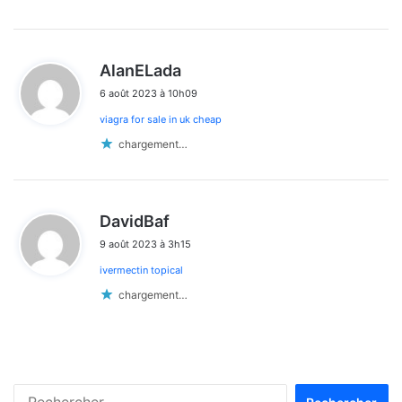
d
AlanELada
i
6 août 2023 à 10h09
t
viagra for sale in uk cheap
:
chargement…
d
DavidBaf
i
9 août 2023 à 3h15
t
ivermectin topical
:
chargement…
Rechercher :