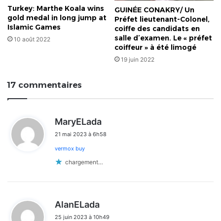
Turkey: Marthe Koala wins
GUINÉE CONAKRY/ Un
gold medal in long jump at
Préfet lieutenant-Colonel,
Islamic Games
coiffe des candidats en
salle d’examen. Le « préfet
10 août 2022
coiffeur » à été limogé
19 juin 2022
17 commentaires
d
MaryELada
i
21 mai 2023 à 6h58
t
vermox buy
:
chargement…
d
AlanELada
i
25 juin 2023 à 10h49
t