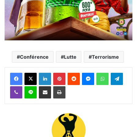
Conférence
Lutte
Terrorisme
Facebook
X
Linkedin
Pinterest
Reddit
Messenger
WhatsApp
Telegra
Viber
Ligne
Partager par email
Imprimer